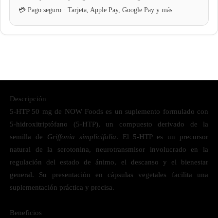
Descripción
5-HTP 50 mg de NOW Foods es un suplemento formulado con
5-hidroxitriptófano (5-HTP), un compuesto derivado de la
semilla de
Griffonia simplicifolia
. El 5-HTP es un precursor
natural de la serotonina, neurotransmisor involucrado en la
regulación del estado de ánimo, el descanso y el bienestar
general. Su presentación en cápsulas vegetales facilita una
suplementación práctica y precisa.
Beneficios