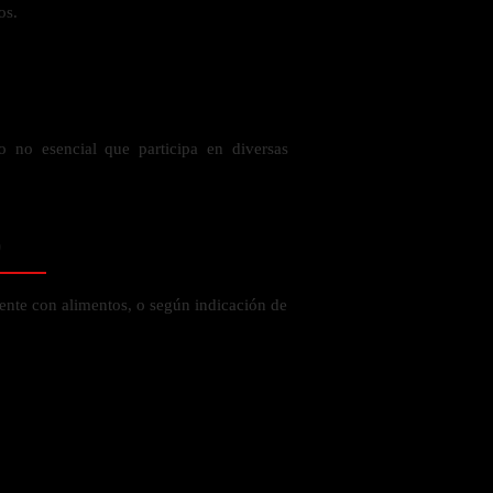
os.
 la salud
o no esencial que participa en diversas
o
ente con alimentos, o según indicación de
ás