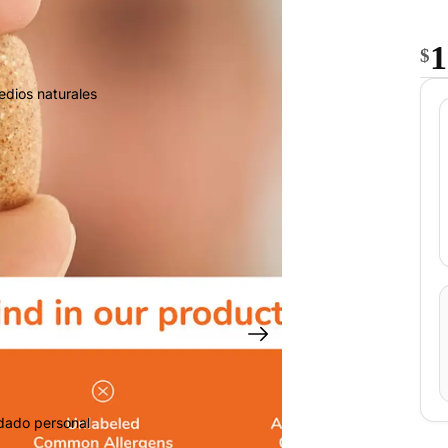
1
$
edios naturales
idado personal