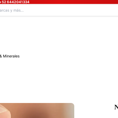
+52 6442041334
& Minerales