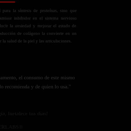
 para la síntesis de proteínas, sino que
misor inhibidor en el sistema nervioso
ducir la ansiedad y mejorar el estado de
oducción de colágeno la convierte en un
la salud de la piel y las articulaciones.
camento, el consumo de este mismo
lo recomienda y de quien lo usa."
a, fortalece tus días!
ERLABS®