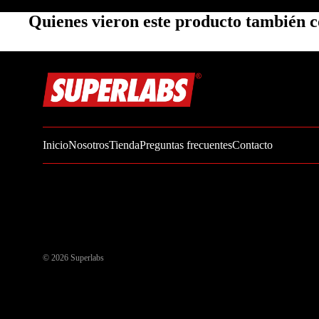
Zinc
Quienes vieron este producto también
Oregano
Glutatión
Saúco
BIENESTAR FEMENINO
Soporte Hormonal
Inicio
Nosotros
Tienda
Preguntas frecuentes
Contacto
Soporte Urinario
Belleza
Probióticos para Mujer
BIENESTAR MASCULINO
© 2026
Superlabs
Resistencia
Salud sexual
Salud para próstata