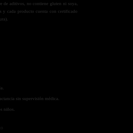
 de aditivos, no contiene gluten ni soya,
es y cada producto cuenta con certificado
ura).
a.
actancia sin supervisión médica.
s niños.
to