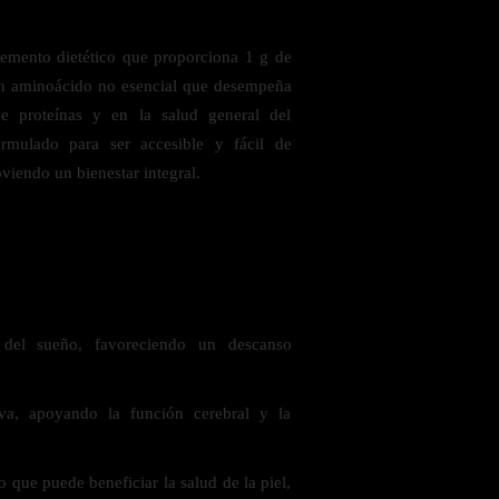
mento dietético que proporciona 1 g de
 un aminoácido no esencial que desempeña
de proteínas y en la salud general del
ormulado para ser accesible y fácil de
oviendo un bienestar integral.
 saludables
del sueño, favoreciendo un descanso
iva, apoyando la función cerebral y la
o que puede beneficiar la salud de la piel,