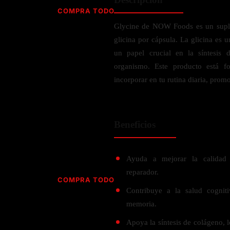
Jabón
Vitamina D
COMPRA TODO
Sérums
Jengibre
Glycine de NOW Foods es un suple
MULTIVITAMÍNICOS
Creatina
Ginkgo Biloba
glicina por cápsula. La glicina es
BELLEZA DESDE ADENTRO
Hidratación y Electrolitos
Hierba de San Juan
Para hombres
un papel crucial en la síntesis 
Proteína Vegana
Colágeno
Hoja de olivo
organismo. Este producto está f
Para mujeres
Biotina
incorporar en tu rutina diaria, prom
Hierbabuena
Para niños
PROTEÍNAS
Alimentos
Ácido hialurónico
Berberina
HIERBAS L-N
Proteina Whey
Prenatal y postnatal
CUIDADO DEL CABELLO
Beneficios
Proteína Isolada
Maca
POR PREOCUPACIÓN
Proteína Vegana
Estilizado del cabello
Moringa
Proteína Vegetariana
Shampoo y acondicionador
Lavanda
Ayuda a mejorar la calidad 
NAC
Proteínas Especiales
reparador.
Licopeno
Corazón y Cardiobascular
COMPRA TODO
CUIDADO FACIAL
Luteina
Contribuye a la salud cognit
Articulaciones
RESISTENCIA
Tés Herbales
Sérums
memoria.
Salud para Hombres
HIERBAS O-R
Hidratacion y Electrollitos
NAD
Limpiador Facial
Salud para Mujeres
Apoya la síntesis de colágeno, l