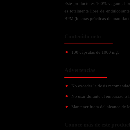
Verdes y Super Alimentos
L-Carnitna
Este producto es 100% vegano, libre
Cordyceps
Fosfatidilserina
es totalmente libre de endulcorant
Vinagre de Sidra de Manzana
Maitake
BEBIDAS
BPM (buenas prácticas de manufact
Melena de Leon
Frijol Blanco
Melena de León
Ginkgo Biloba
Batidos de proteínas
Reishi
SOPORTE DE ENERGÍA
Contenido neto
Pregnenolone
Hidratacion y Electrolitos
Omegas
Vitamina B12
100 cápsulas de 1000 mg.
Suplementos de Betabel
ARTICULACIONES & ÓSEO
Ginseng
Advertencias
Colageno
Suplementos de Té Verde
Cúrcuma
Suplementos de Abeja
No exceder la dosis recomendad
Glucosamina condroitina
BEBIDAS Y SNACKS
No usar durante el embarazo o l
Boswellia
Acido Hialuronato
Mantener fuera del alcance de lo
Batidos sustitutivos de comida
Batidos de Proteina
INTESTINAL & DIGESTIÓN
Conoce más de este produc
Barras de Proteinas