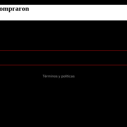
 compraron
Política de privacidad
Información de contacto
Política de reembolso
Términos del servicio
Política de envío
Aviso legal
Términos y políticas