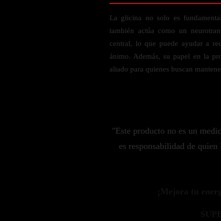
Probiótico
Bebidas Energeticas
La glicina no solo es fundamental
Enzimas Digestivas
también actúa como un neurotrans
POR OBJETIVOS
Fibra
central, lo que puede ayudar a re
Aloe Vera
Aumento de masa muscular
ánimo. Además, su papel en la pr
Jengibre
Desarrollo de resistencia
aliado para quienes buscan mantener 
Pérdida de peso
SOPORTE DE ESTRÉS
Apoyo para entrenamiento
Magnesio
Ashwagandha
"Este producto no es un medi
Gaba
es responsabilidad de quien 
SAMe
L-Teanina
¡Mejora tu energí
INMUNIDAD
Vitamina D
SUP