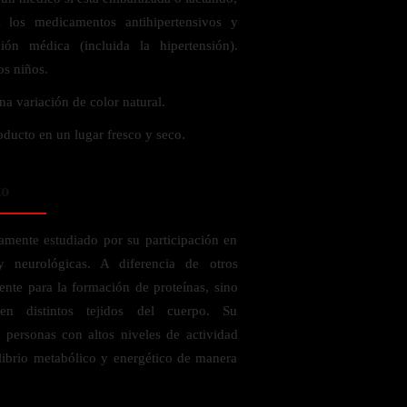
 los medicamentos antihipertensivos y
ión médica (incluida la hipertensión).
os niños.
a variación de color natural.
oducto en un lugar fresco y seco.
to
amente estudiado por su participación en
 y neurológicas. A diferencia de otros
ente para la formación de proteínas, sino
en distintos tejidos del cuerpo. Su
 personas con altos niveles de actividad
librio metabólico y energético de manera