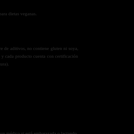
para dietas veganas.
e de aditivos, no contiene gluten ni soya,
s y cada producto cuenta con certificación
ura).
 un médico si está embarazada o lactando,