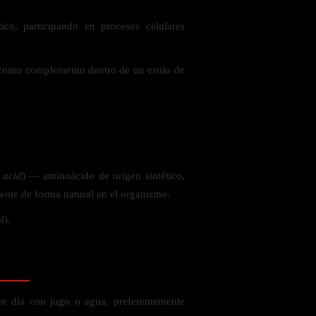
co, participando en procesos celulares
 la salud
, como complemento dentro de un estilo de
 acid
) — aminoácido de origen sintético,
sente de forma natural en el organismo.
l).
o
ás
r día con jugo o agua, preferentemente