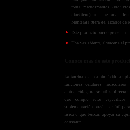
Probiótico
Bebidas Energeticas
toma medicamentos (incluidos
Enzimas Digestivas
diuréticos) o tiene una afecc
POR OBJETIVOS
Fibra
Mantenga fuera del alcance de l
Aloe Vera
Aumento de masa muscular
Este producto puede presentar un
Jengibre
Desarrollo de resistencia
Una vez abierto, almacene el pr
Pérdida de peso
SOPORTE DE ESTRÉS
Apoyo para entrenamiento
Conoce más de este produc
Magnesio
Ashwagandha
La taurina es un aminoácido ampli
Gaba
funciones celulares, musculares
SAMe
aminoácidos, no se utiliza directam
L-Teanina
que cumple roles específicos 
suplementación puede ser útil para
INMUNIDAD
física o que buscan apoyar su equi
constante.
Vitamina D