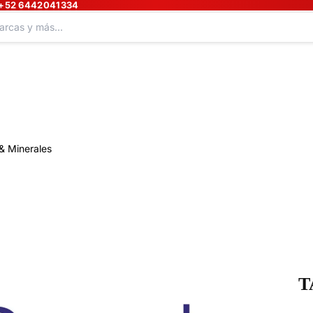
+52 6442041334
& Minerales
T