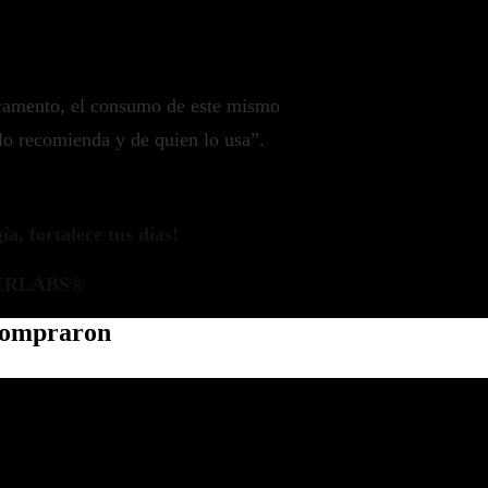
camento, el consumo de este mismo
lo recomienda y de quien lo usa”.
a, fortalece tus días!
ERLABS®
 compraron
Política de privacidad
Información de contacto
Política de reembolso