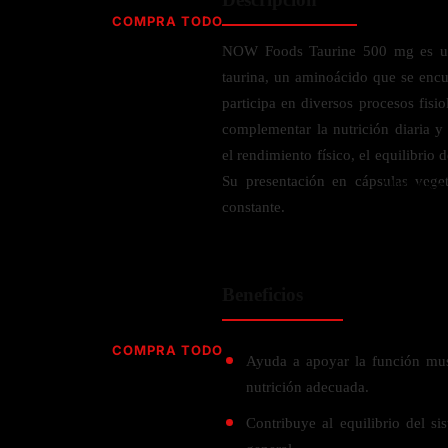
Jabón
Vitamina D
COMPRA TODO
Sérums
Jengibre
NOW Foods Taurine 500 mg es un 
MULTIVITAMÍNICOS
Creatina
Ginkgo Biloba
taurina, un aminoácido que se encu
BELLEZA DESDE ADENTRO
Hidratación y Electrolitos
Hierba de San Juan
Para hombres
participa en diversos procesos fisi
Proteína Vegana
Colágeno
Hoja de olivo
complementar la nutrición diaria y
Para mujeres
Biotina
el rendimiento físico, el equilibrio 
Hierbabuena
Para niños
PROTEÍNAS
Su presentación en cápsulas vegeta
Alimentos
Ácido hialurónico
Berberina
HIERBAS L-N
constante.
Proteina Whey
Prenatal y postnatal
CUIDADO DEL CABELLO
Proteína Isolada
Maca
POR PREOCUPACIÓN
Proteína Vegana
Estilizado del cabello
Moringa
Beneficios
Proteína Vegetariana
Shampoo y acondicionador
Lavanda
NAC
Proteínas Especiales
Licopeno
Corazón y Cardiobascular
COMPRA TODO
CUIDADO FACIAL
Ayuda a apoyar la función mus
Luteina
Articulaciones
RESISTENCIA
nutrición adecuada.
Tés Herbales
Sérums
Salud para Hombres
HIERBAS O-R
Hidratacion y Electrollitos
Contribuye al equilibrio del si
NAD
Limpiador Facial
Salud para Mujeres