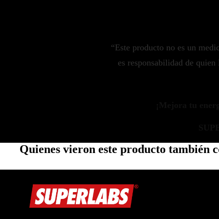
Zinc
Oregano
Glutatión
“Este producto no es un medi
Saúco
es responsabilidad de quien 
BIENESTAR FEMENINO
Soporte Hormonal
¡Mejora tu energí
Soporte Urinario
Belleza
SUP
Probióticos para Mujer
Quienes vieron este producto también
BIENESTAR MASCULINO
Resistencia
Salud sexual
Salud para próstata