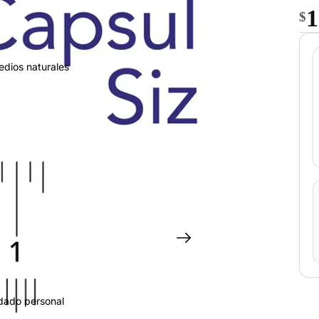
1
$
edios naturales
idado personal