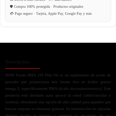
Descripción
NOW Foods DHA 250 Fish Oil es un suplemento de aceite de
pescado que proporciona una fuente rica en ácidos grasos
omega-3, específicamente DHA
(ácido docosahexaenoico)
. Este
producto está diseñado para apoyar la salud cardiovascular y
cerebral, ofreciendo una opción de alta calidad para aquellos que
buscan mejorar su bienestar general. Su formulación en cápsulas
blandas facilita la ingesta y optimiza la absorción de sus