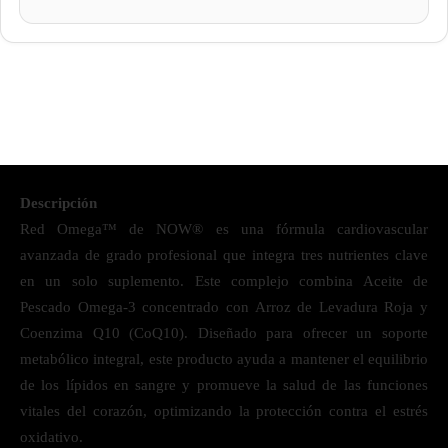
Descripción
Red Omega™ de NOW® es una fórmula cardiovascular
avanzada de grado profesional que integra tres nutrientes clave
en un solo suplemento. Este complejo combina Aceite de
Pescado Omega-3 concentrado con Arroz de Levadura Roja y
Coenzima Q10 (CoQ10). Diseñado para ofrecer un soporte
metabólico integral, este producto ayuda a mantener el equilibrio
de los lípidos en sangre y promueve la salud de las funciones
vitales del corazón, optimizando la protección contra el estrés
oxidativo.