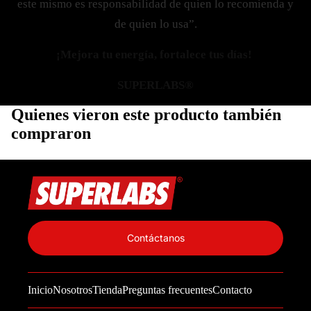
este mismo es responsabilidad de quien lo recomienda y
de quien lo usa”.
¡Mejora tu energía, fortalece tus días!
SUPERLABS®
Quienes vieron este producto también
compraron
Política de privacidad
Información de contacto
Contáctanos
Política de reembolso
Términos del servicio
Inicio
Nosotros
Tienda
Preguntas frecuentes
Contacto
Política de envío