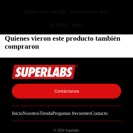
¡Mejora tu energía, fortalece tus días!
SUPERLABS®
Quienes vieron este producto también
compraron
Política de privacidad
Información de contacto
Contáctanos
Política de reembolso
Términos del servicio
Inicio
Nosotros
Tienda
Preguntas frecuentes
Contacto
Política de envío
Aviso legal
© 2026
Superlabs