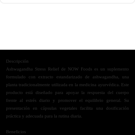
Descripción
Ashwagandha Stress Relief de NOW Foods es un suplemento
formulado con extracto estandarizado de ashwagandha, una
planta tradicionalmente utilizada en la medicina ayurvédica. Este
producto está diseñado para apoyar la respuesta del cuerpo
frente al estrés diario y promover el equilibrio general. Su
presentación en cápsulas vegetales facilita una dosificación
práctica y adecuada para la rutina diaria.
Beneficios