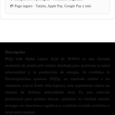
Descripción
PQQ with Alpha Lipoic Acid de NOW® es una fórmula
avanzada de protección celular diseñada para potenciar la salud
mitocondrial y la producción de energía. Al combinar la
Pirroloquinolina quinona (PQQ), un nutriente similar a las
vitaminas, con el Ácido Alfa-Lipoico, este suplemento ofrece un
sistema de defensa antioxidante dual. Es una solución
profesional para quienes buscan optimizar su claridad mental,
proteger sus funciones cognitivas y combatir el estrés oxidativo a
nivel mitocondrial.