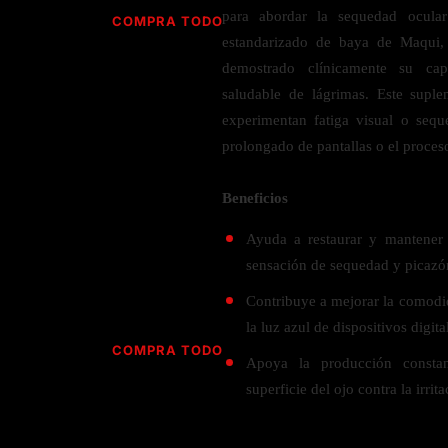
Jabón
Vitamina D
para abordar la sequedad ocular 
COMPRA TODO
Sérums
Jengibre
estandarizado de baya de Maqui
MULTIVITAMÍNICOS
Creatina
Ginkgo Biloba
demostrado clínicamente su ca
BELLEZA DESDE ADENTRO
Hidratación y Electrolitos
saludable de lágrimas. Este suple
Hierba de San Juan
Para hombres
experimentan fatiga visual o sequ
Proteína Vegana
Colágeno
Hoja de olivo
Para mujeres
prolongado de pantallas o el proces
Biotina
Hierbabuena
Para niños
PROTEÍNAS
Alimentos
Ácido hialurónico
Berberina
Beneficios
HIERBAS L-N
Proteina Whey
Prenatal y postnatal
CUIDADO DEL CABELLO
Ayuda a restaurar y mantener 
Proteína Isolada
Maca
sensación de sequedad y picazó
POR PREOCUPACIÓN
Proteína Vegana
Estilizado del cabello
Moringa
Contribuye a mejorar la comodid
Proteína Vegetariana
Shampoo y acondicionador
Lavanda
NAC
la luz azul de dispositivos digita
Proteínas Especiales
Licopeno
Corazón y Cardiobascular
COMPRA TODO
CUIDADO FACIAL
Apoya la producción constan
Luteina
Articulaciones
RESISTENCIA
superficie del ojo contra la irrit
Tés Herbales
Sérums
Salud para Hombres
HIERBAS O-R
Hidratacion y Electrollitos
NAD
Limpiador Facial
Salud para Mujeres