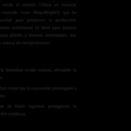
desde el interior. Utiliza un extracto
, conocido como MaquiBright®, que ha
pacidad para promover la producción
mento profesional es ideal para quienes
edad debido a factores ambientales, uso
o natural de envejecimiento.
 saludables
la humedad ocular natural, aliviando la
n.
ad visual tras la exposición prolongada a
les.
te de fluido lagrimal, protegiendo la
ación cotidiana.