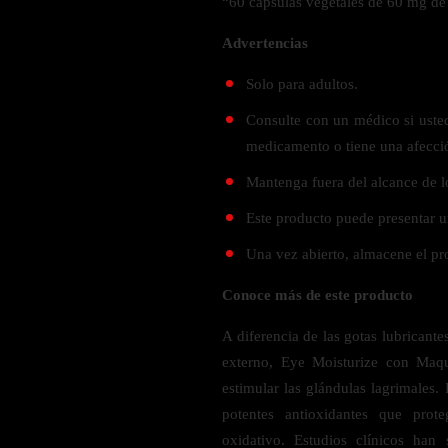
“60 cápsulas vegetales de 60 mg d
Verdes y Super Alimentos
L-Carnitna
Cordyceps
Fosfatidilserina
Vinagre de Sidra de Manzana
Advertencias
Maitake
BEBIDAS
Melena de Leon
Frijol Blanco
Melena de León
Solo para adultos.
Ginkgo Biloba
Batidos de proteínas
Reishi
SOPORTE DE ENERGÍA
Consulte con un médico si uste
Pregnenolone
Hidratacion y Electrolitos
medicamento o tiene una afecc
Omegas
Vitamina B12
Mantenga fuera del alcance de l
Suplementos de Betabel
ARTICULACIONES & ÓSEO
Este producto puede presentar un
Ginseng
Colageno
Suplementos de Té Verde
Una vez abierto, almacene el pr
Cúrcuma
Suplementos de Abeja
Conoce más de este producto
Glucosamina condroitina
BEBIDAS Y SNACKS
Boswellia
A diferencia de las gotas lubricante
externo, Eye Moisturize con Maqu
Acido Hialuronato
Batidos sustitutivos de comida
estimular las glándulas lagrimales.
Batidos de Proteina
potentes antioxidantes que prote
INTESTINAL & DIGESTIÓN
Barras de Proteinas
oxidativo. Estudios clínicos han