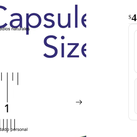
4
$
edios naturales
idado personal