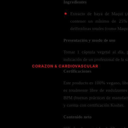
Verdes y Super Alimentos
Hidratación y Electrolitos
Ingredientes
Crema Anti Arrugas
Olivo
Especias
ESPECIALIDAD
Creatina
Orégano
Extracto de baya de Maqui (
CUIDADO PERSONAL
Apoyo a
Recuperación Post- Entreno
Psyllium
contener un mínimo de 25% 
Libre de Gluten
SNAKS
Suplementos de Pre- Entreno
Aromaterapia
delfinidinas totales (como Maq
Rhodiola
Vegano
Waffles
Desodorante
Raíz de Regaliz
Vegetariano
Presentación y modo de uso
AMINOÁCIDOS PARA ENTRENAMIENTO
Barras
Salud dental y oral
Orgánico
HIERBAS S-Z
Tomar 1 cápsula vegetal al día, 
Gomitas
Complejo de Aminoácidos
indicación de un profesional de la s
Cereales y granola
L- Glutamina
Saw Palmetto
CORAZON & CARDIOVASCULAR
L-Arginina
Certificaciones
Semilla Negra
ACEITES
Quercetina
Taurina
Saúco
Este producto es 100% vegano, libre
CoQ10 & Ubiquinol
Aceite de Coco
L-Citrulina
Triphala
es totalmente libre de endulzante
Azucar en Sangre
Aceite de orégano
Valeriana
BPM (buenas prácticas de manufa
PÉRDIDA DE PESO
Presión Arterial
y cuenta con certificación Kosher.
POLVOS
HONGOS
Apoyo Glucemia
Metabolismo
M
Contenido neto
Leche y Crema
Control de Apetito
Cola de Pavo
SALUD CEREBRAL