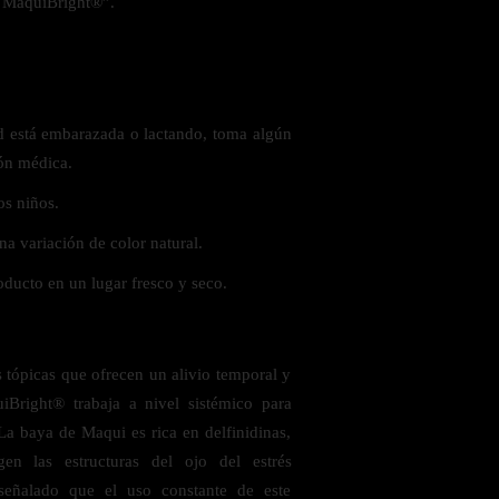
e MaquiBright®”.
d está embarazada o lactando, toma algún
ión médica.
os niños.
a variación de color natural.
oducto en un lugar fresco y seco.
s tópicas que ofrecen un alivio temporal y
iBright® trabaja a nivel sistémico para
 La baya de Maqui es rica en delfinidinas,
gen las estructuras del ojo del estrés
 señalado que el uso constante de este