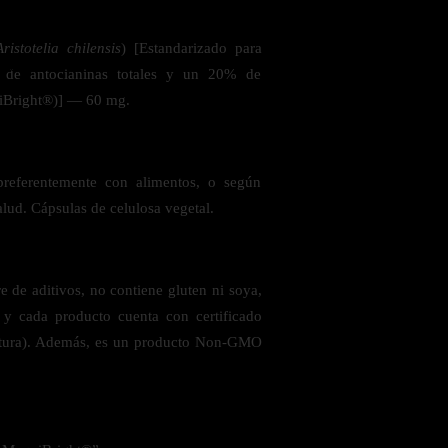
Aristotelia chilensis
) [Estandarizado para
 la salud
de antocianinas totales y un 20% de
uiBright®)] — 60 mg.
preferentemente con alimentos, o según
alud. Cápsulas de celulosa vegetal.
 de aditivos, no contiene gluten ni soya,
s y cada producto cuenta con certificado
ctura). Además, es un producto Non-GMO
ás