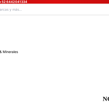
+52 6442041334
& Minerales
N