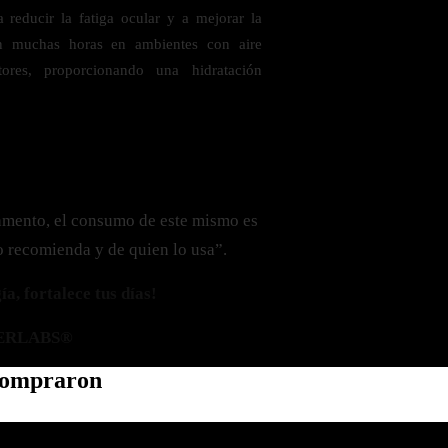
a reducir la fatiga ocular y a mejorar la
n muchas horas en ambientes con aire
ores, proporcionando una hidratación
amento, el consumo de este mismo es
o recomienda y de quien lo usa”.
a, fortalece tus días!
ERLABS®
 compraron
Política de privacidad