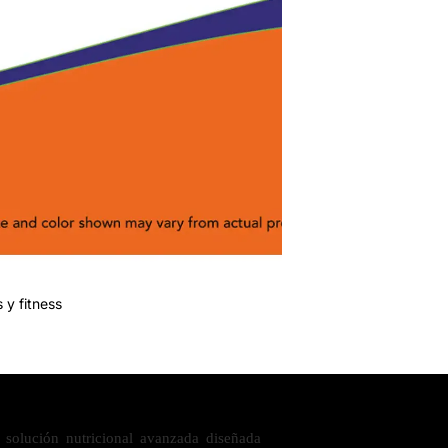
 y fitness
olución nutricional avanzada diseñada