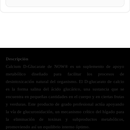
Descripción
Calcium D-Glucarate de NOW® es un suplemento de apoyo
metabólico diseñado para facilitar los procesos de
desintoxicación natural del organismo. El D-glucarato de calcio
es la forma salina del ácido glucárico, una sustancia que se
encuentra en pequeñas cantidades en el cuerpo y en ciertas frutas
y verduras. Este producto de grado profesional actúa apoyando
la vía de glucuronidación, un mecanismo crítico del hígado para
la eliminación de toxinas y subproductos metabólicos,
promoviendo así un equilibrio interno óptimo.