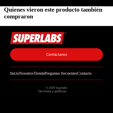
Quienes vieron este producto también
compraron
Política de privacidad
Información de contacto
Contáctanos
Política de reembolso
Términos del servicio
Inicio
Nosotros
Tienda
Preguntas frecuentes
Contacto
Política de envío
Aviso legal
© 2026
Superlabs
Términos y políticas