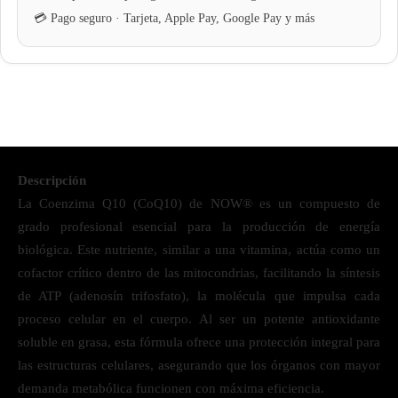
Descripción
La Coenzima Q10 (CoQ10) de NOW® es un compuesto de
grado profesional esencial para la producción de energía
biológica. Este nutriente, similar a una vitamina, actúa como un
cofactor crítico dentro de las mitocondrias, facilitando la síntesis
de ATP (adenosín trifosfato), la molécula que impulsa cada
proceso celular en el cuerpo. Al ser un potente antioxidante
soluble en grasa, esta fórmula ofrece una protección integral para
las estructuras celulares, asegurando que los órganos con mayor
demanda metabólica funcionen con máxima eficiencia.