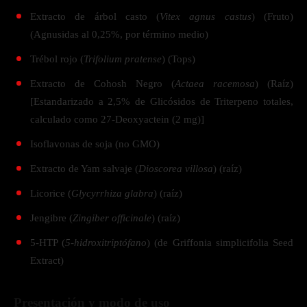
Extracto de árbol casto (
Vitex agnus castus
) (Fruto)
(Agnusidas al 0,25%, por término medio)
Trébol rojo (
Trifolium pratense
) (Tops)
Extracto de Cohosh Negro (
Actaea racemosa
) (Raíz)
[Estandarizado a 2,5% de Glicósidos de Triterpeno totales,
calculado como 27-Deoxyactein (2 mg)]
Isoflavonas de soja (no GMO)
Extracto de Yam salvaje (
Dioscorea villosa
) (raíz)
Licorice (
Glycyrrhiza glabra
) (raíz)
Jengibre (
Zingiber officinale
) (raíz)
5-HTP (
5-hidroxitriptófano
) (de Griffonia simplicifolia Seed
Extract)
Presentación y modo de uso