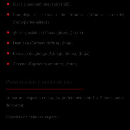
Maca (Lepidium meyenii) (raíz)
Complejo de extracto de Tribulus (Tribulus terrestris)
(fruto/partes aéreas)
ginseng asiático (Panax ginseng) (raíz)
Damiana (Turnera diffusa) (hoja)
Extracto de ginkgo (Ginkgo biloba) (hoja)
Cayena (Capsicum annuum) (fruto)
Presentación y modo de uso
Tomar una cápsula con agua, preferentemente 1 a 2 horas antes
de dormir.
Cápsulas de celulosa vegetal.