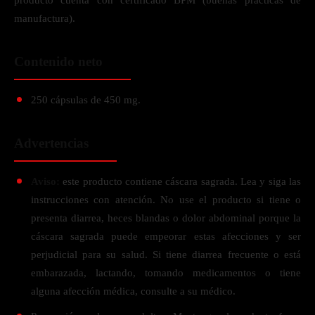
producto cuenta con certificado BPM (buenas prácticas de
manufactura).
Contenido neto
250 cápsulas de 450 mg.
Advertencias
Aviso:
este producto contiene cáscara sagrada. Lea y siga las
instrucciones con atención. No use el producto si tiene o
presenta diarrea, heces blandas o dolor abdominal porque la
cáscara sagrada puede empeorar estas afecciones y ser
perjudicial para su salud. Si tiene diarrea frecuente o está
embarazada, lactando, tomando medicamentos o tiene
alguna afección médica, consulte a su médico.