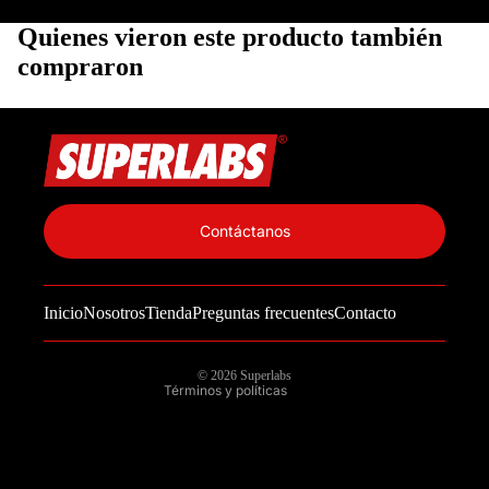
Quienes vieron este producto también
compraron
Política de privacidad
Información de contacto
Contáctanos
Política de reembolso
Términos del servicio
Inicio
Nosotros
Tienda
Preguntas frecuentes
Contacto
Política de envío
Aviso legal
© 2026
Superlabs
Términos y políticas