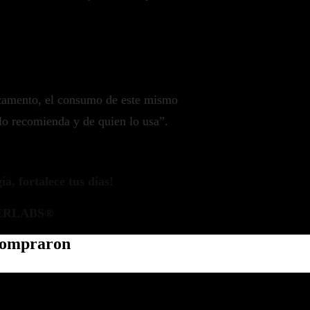
camento, el consumo de este mismo
lo recomienda y de quien lo usa”.
a, fortalece tus días!
ERLABS®
 compraron
Política de privacidad
Información de contacto