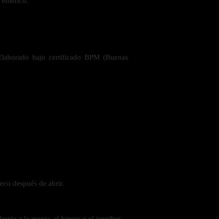
entérico.
 Elaborado bajo certificado BPM (Buenas
eco después de abrir.
ergia a la menta, el hinojo o el jengibre.