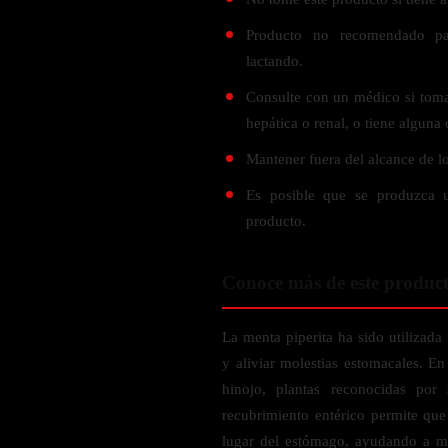
Probiótico
Bebidas Energeticas
Producto no recomendado pa
Enzimas Digestivas
lactando.
POR OBJETIVOS
Fibra
Consulte con un médico si tom
Aloe Vera
Aumento de masa muscular
hepática o renal, o tiene alguna
Jengibre
Desarrollo de resistencia
Mantener fuera del alcance de lo
Pérdida de peso
SOPORTE DE ESTRÉS
Apoyo para entrenamiento
Es posible que se produzca u
Magnesio
producto.
Ashwagandha
Gaba
Conoce más de este produc
SAMe
La menta piperita ha sido utilizada
L-Teanina
y aliviar molestias estomacales. E
hinojo, plantas reconocidas por 
INMUNIDAD
recubrimiento entérico permite que 
Vitamina D
lugar del estómago, ayudando a m