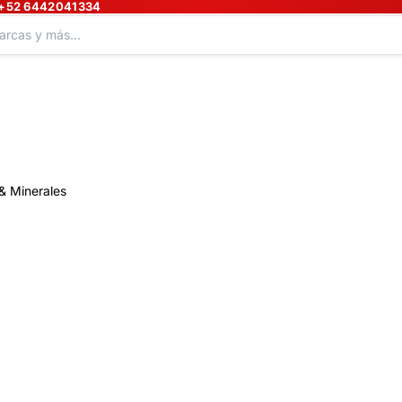
+52 6442041334
& Minerales