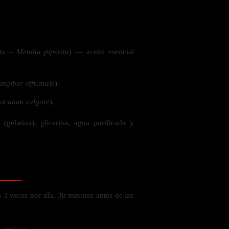
 la salud
nta –
Mentha piperita
) — aceite esencial
ingiber officinale
).
iculum vulgare
).
 (gelatina), glicerina, agua purificada y
o
 3 veces por día, 30 minutos antes de las
ás