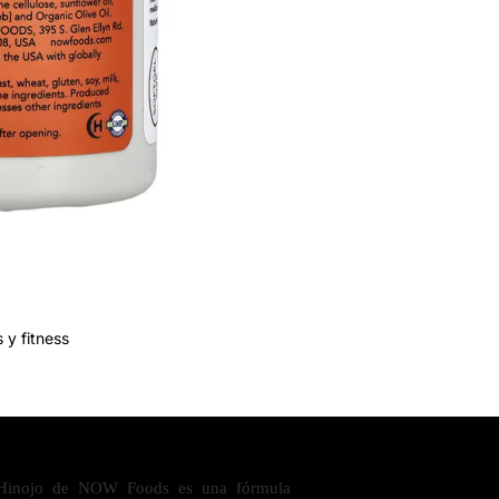
 y fitness
 Hinojo de NOW Foods es una fórmula