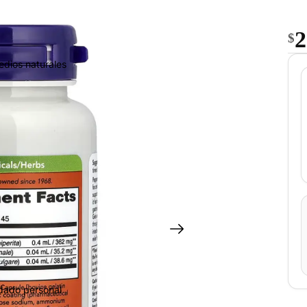
2
$
edios naturales
idado personal