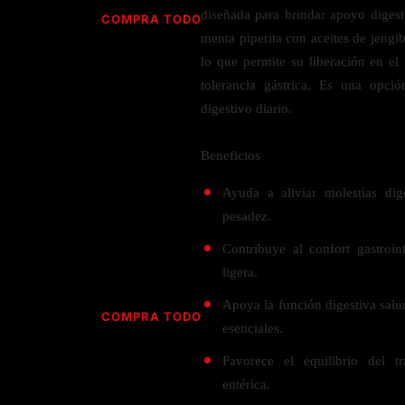
Jabón
Vitamina D
diseñada para brindar apoyo digest
COMPRA TODO
Sérums
Jengibre
menta piperita con aceites de jengib
MULTIVITAMÍNICOS
Creatina
Ginkgo Biloba
lo que permite su liberación en el
BELLEZA DESDE ADENTRO
Hidratación y Electrolitos
tolerancia gástrica. Es una opci
Hierba de San Juan
Para hombres
digestivo diario.
Proteína Vegana
Colágeno
Hoja de olivo
Para mujeres
Biotina
Hierbabuena
Para niños
PROTEÍNAS
Beneficios
Alimentos
Ácido hialurónico
Berberina
HIERBAS L-N
Proteina Whey
Ayuda a aliviar molestias dig
Prenatal y postnatal
CUIDADO DEL CABELLO
pesadez.
Proteína Isolada
Maca
POR PREOCUPACIÓN
Proteína Vegana
Contribuye al confort gastroin
Estilizado del cabello
Moringa
ligera.
Proteína Vegetariana
Shampoo y acondicionador
Lavanda
NAC
Proteínas Especiales
Apoya la función digestiva salu
Licopeno
Corazón y Cardiobascular
COMPRA TODO
CUIDADO FACIAL
esenciales.
Luteina
Articulaciones
RESISTENCIA
Tés Herbales
Sérums
Favorece el equilibrio del tr
Salud para Hombres
HIERBAS O-R
Hidratacion y Electrollitos
NAD
entérica.
Limpiador Facial
Salud para Mujeres