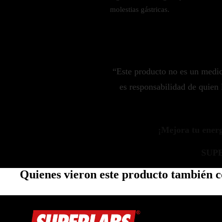
Zinc
molestias gástricas.
Oregano
Glutatión
Saúco
“Este producto no es un medi
BIENESTAR FEMENINO
es responsabilidad de quien 
Soporte Hormonal
Soporte Urinario
Belleza
¡Mejora tu energí
Probióticos para Mujer
SUP
BIENESTAR MASCULINO
Quienes vieron este producto también
Resistencia
Salud sexual
Salud para próstata