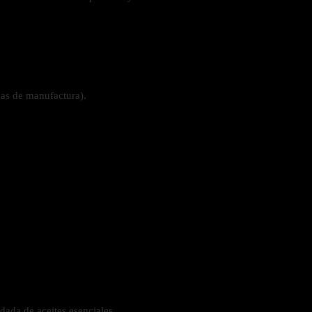
cas de manufactura).
ada de aceites esenciales.