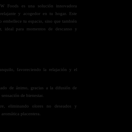
W Foods es una solución innovadora
relajante y acogedor en tu hogar. Este
lo embellece tu espacio, sino que también
r, ideal para momentos de descanso y
 saludables
nquilo, favoreciendo la relajación y el
tado de ánimo, gracias a la difusión de
 sensación de bienestar.
ire, eliminando olores no deseados y
 aromática placentera.