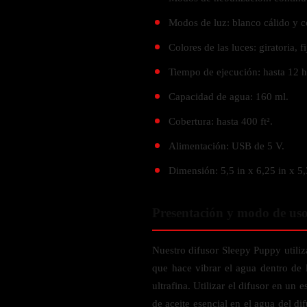
Probiótico
Bebidas Energeticas
Modos de luz: blanco cálido y c
Enzimas Digestivas
POR OBJETIVOS
Fibra
Colores de las luces: giratoria, f
Aloe Vera
Aumento de masa muscular
Tiempo de ejecución: hasta 12 h
Jengibre
Desarrollo de resistencia
Capacidad de agua: 160 ml.
Pérdida de peso
Cobertura: hasta 400 ft².
SOPORTE DE ESTRÉS
Apoyo para entrenamiento
Alimentación: USB de 5 V.
Magnesio
Dimensión: 5,5 in x 6,25 in x 5,
Ashwagandha
Gaba
Presentación y modo de us
SAMe
L-Teanina
Nuestro difusor Sleepy Puppy utiliza
INMUNIDAD
que hace vibrar el agua dentro de 
ultrafina. Utilizar el difusor en un
Vitamina D
de aceite esencial en el agua del dif