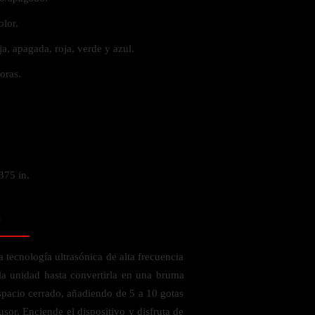
olor.
ija, apagada, roja, verde y azul.
oras.
375 in.
o
 tecnología ultrasónica de alta frecuencia
la unidad hasta convertirla en una bruma
 espacio cerrado, añadiendo de 5 a 10 gotas
usor. Enciende el dispositivo y disfruta de