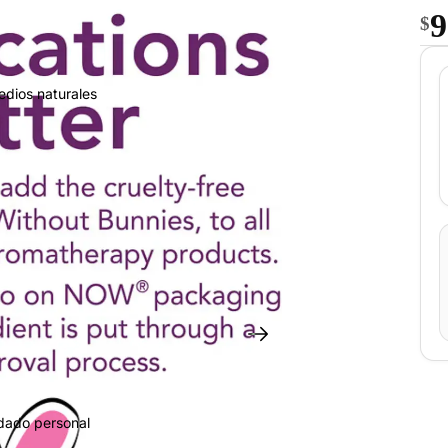
9
$
edios naturales
idado personal