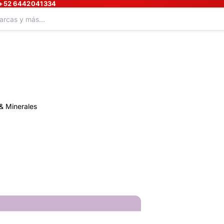
+52 6442041334
& Minerales