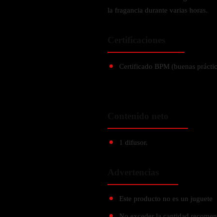
Zinc
la fragancia durante varias horas.
Oregano
Glutatión
Certificaciones
Saúco
Certificado BPM (buenas prácti
BIENESTAR FEMENINO
Soporte Hormonal
Soporte Urinario
Contenido neto
Belleza
Probióticos para Mujer
1 difusor.
BIENESTAR MASCULINO
Advertencias
Resistencia
Salud sexual
Este producto no es un juguete
Salud para próstata
No exceder la cantidad recomend