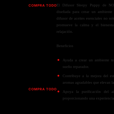
Jabón
Vitamina D
El Difusor Sleepy Puppy de NO
COMPRA TODO
Sérums
Jengibre
diseñada para crear un ambiente 
MULTIVITAMÍNICOS
Creatina
Ginkgo Biloba
difusor de aceites esenciales no so
BELLEZA DESDE ADENTRO
Hidratación y Electrolitos
Hierba de San Juan
promueve la calma y el bienesta
Para hombres
Proteína Vegana
relajación.
Colágeno
Hoja de olivo
Para mujeres
Biotina
Hierbabuena
Para niños
PROTEÍNAS
Beneficios
Alimentos
Ácido hialurónico
Berberina
HIERBAS L-N
Proteina Whey
Prenatal y postnatal
CUIDADO DEL CABELLO
Ayuda a crear un ambiente tra
Proteína Isolada
Maca
sueño reparador.
POR PREOCUPACIÓN
Proteína Vegana
Estilizado del cabello
Moringa
Contribuye a la mejora del es
Proteína Vegetariana
Shampoo y acondicionador
Lavanda
NAC
aromas agradables que elevan la
Proteínas Especiales
Licopeno
Corazón y Cardiobascular
COMPRA TODO
CUIDADO FACIAL
Apoya la purificación del a
Luteina
Articulaciones
RESISTENCIA
proporcionando una experiencia
Tés Herbales
Sérums
Salud para Hombres
HIERBAS O-R
Hidratacion y Electrollitos
NAD
Limpiador Facial
Salud para Mujeres