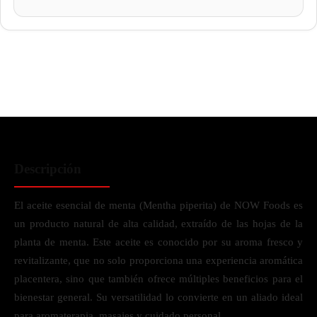
Descripción
El aceite esencial de menta (Mentha piperita) de NOW Foods es
un producto natural de alta calidad, extraído de las hojas de la
planta de menta. Este aceite es conocido por su aroma fresco y
revitalizante, que no solo proporciona una experiencia aromática
placentera, sino que también ofrece múltiples beneficios para el
bienestar general. Su versatilidad lo convierte en un aliado ideal
para aromaterapia, masajes y cuidado personal.