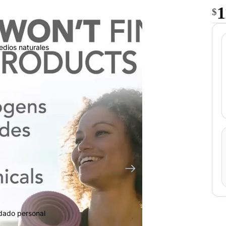
1
$
edios naturales
idado personal