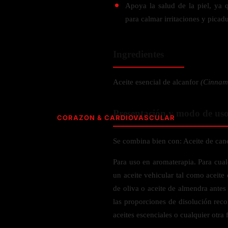
Verdes y Super Alimentos
Hidratación y Electrolitos
Crema Anti Arrugas
Olivo
Apoya la salud de la piel, ya 
Especias
ESPECIALIDAD
Creatina
para calmar irritaciones y picadu
Orégano
CUIDADO PERSONAL
Apoyo a
Recuperación Post- Entreno
Psyllium
Libre de Gluten
SNAKS
Suplementos de Pre- Entreno
Aromaterapia
Rhodiola
Ingredientes
Vegano
Waffles
Desodorante
Raíz de Regaliz
Vegetariano
AMINOÁCIDOS PARA ENTRENAMIENTO
Barras
Salud dental y oral
Aceite esencial de alcanfor
(Cinna
Orgánico
HIERBAS S-Z
Gomitas
Complejo de Aminoácidos
Cereales y granola
L- Glutamina
Presentación y modo de us
Saw Palmetto
CORAZON & CARDIOVASCULAR
L-Arginina
Semilla Negra
ACEITES
Quercetina
Taurina
Se combina bien con: Aceite de canel
Saúco
CoQ10 & Ubiquinol
Aceite de Coco
L-Citrulina
Triphala
Para uso en aromaterapia. Para cual
Azucar en Sangre
Aceite de orégano
Valeriana
un aceite vehicular tal como aceite 
PÉRDIDA DE PESO
Presión Arterial
de oliva o aceite de almendra antes
POLVOS
HONGOS
Apoyo Glucemia
las proporciones de disolución rec
Metabolismo
M
aceites escenciales o cualquier otra 
Leche y Crema
Control de Apetito
Cola de Pavo
SALUD CEREBRAL