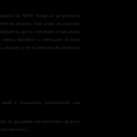
(Camphor) de NOW Foods es un producto
árbol de alcanfor. Este aceite es conocido
rapéuticas, que lo convierten en un aliado
u aroma distintivo y refrescante lo hace
ia, masajes y en la creación de productos
 saludables
 nasal y respiratoria, promoviendo una
ular, lo que puede ser beneficioso después
iviar tensiones.