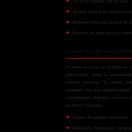
Evite el contacto con los ojos.
Probiótico
Bebidas Energeticas
Enzimas Digestivas
No usar durante el embarazo o l
POR OBJETIVOS
Fibra
Mantener fuera del alcance de lo
Aloe Vera
Aumento de masa muscular
Producto no apto para uso inter
Jengibre
Desarrollo de resistencia
Pérdida de peso
Conoce más de este produc
SOPORTE DE ESTRÉS
Apoyo para entrenamiento
Magnesio
El aceite esencial de alcanfor es v
Ashwagandha
aplicaciones, desde la aromaterap
cuidado personal. Su aroma fres
Gaba
ambiente, sino que también puede 
SAMe
concentración. Además, su uso en 
L-Teanina
de alivio y bienestar.
INMUNIDAD
Aroma: Penetrante, medicinal.
Vitamina D
Beneficios: Purificante, energiza