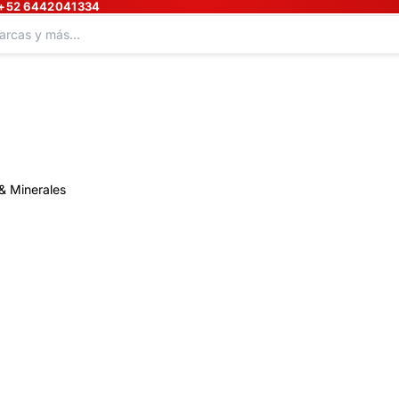
+52 6442041334
& Minerales