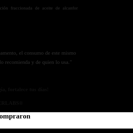
ción fraccionada de aceite de alcanfor
camento, el consumo de este mismo
lo recomienda y de quien lo usa."
a, fortalece tus días!
ERLABS®
 compraron