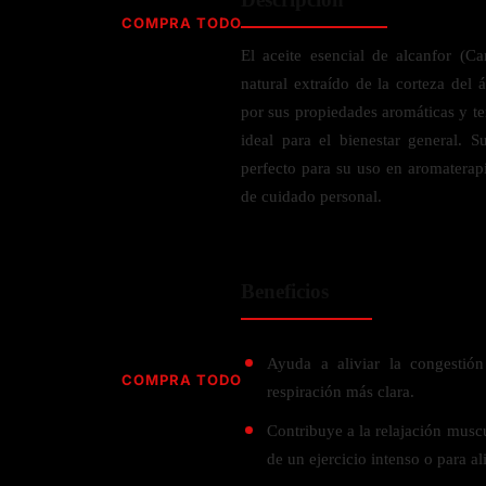
Jabón
Vitamina D
COMPRA TODO
Sérums
Jengibre
El aceite esencial de alcanfor 
MULTIVITAMÍNICOS
Creatina
Ginkgo Biloba
natural extraído de la corteza del 
BELLEZA DESDE ADENTRO
Hidratación y Electrolitos
Hierba de San Juan
Para hombres
por sus propiedades aromáticas y te
Proteína Vegana
Colágeno
Hoja de olivo
ideal para el bienestar general. S
Para mujeres
Biotina
perfecto para su uso en aromaterap
Hierbabuena
Para niños
PROTEÍNAS
de cuidado personal.
Alimentos
Ácido hialurónico
Berberina
HIERBAS L-N
Proteina Whey
Prenatal y postnatal
CUIDADO DEL CABELLO
Proteína Isolada
Maca
Beneficios
POR PREOCUPACIÓN
Proteína Vegana
Estilizado del cabello
Moringa
Proteína Vegetariana
Shampoo y acondicionador
Lavanda
NAC
Proteínas Especiales
Ayuda a aliviar la congestión
Licopeno
Corazón y Cardiobascular
COMPRA TODO
CUIDADO FACIAL
respiración más clara.
Luteina
Articulaciones
RESISTENCIA
Tés Herbales
Sérums
Contribuye a la relajación musc
Salud para Hombres
HIERBAS O-R
Hidratacion y Electrollitos
de un ejercicio intenso o para al
NAD
Limpiador Facial
Salud para Mujeres