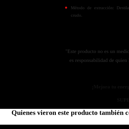
Zinc
Método de extracción: Destila
Oregano
crudo.
Glutatión
Saúco
BIENESTAR FEMENINO
"Este producto no es un medi
Soporte Hormonal
es responsabilidad de quien 
Soporte Urinario
Belleza
Probióticos para Mujer
¡Mejora tu energí
BIENESTAR MASCULINO
SUP
Resistencia
Quienes vieron este producto también
Salud sexual
Salud para próstata