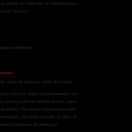
que puede ser utilizado en formulaciones
ras de insectos.
 la salud
momum camphora)
o
a, aceite de incienso, aceite de romero.
quier otro uso, diluir cuidadosamente con
de jojoba, aceite de semilla de uva, aceite
 de utilizar. Para mayor información sobre
omendadas, por favor consulte un libro de
ás
fuente profesional de referencia.