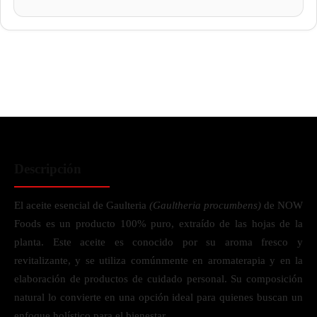
Descripción
El aceite esencial de Gaulteria
(Gaultheria procumbens)
de NOW
Foods es un producto 100% puro, extraído de las hojas de la
planta. Este aceite es conocido por su aroma fresco y
revitalizante, y se utiliza comúnmente en aromaterapia y en la
elaboración de productos de cuidado personal. Su composición
natural lo convierte en una opción ideal para quienes buscan un
enfoque holístico para el bienestar.