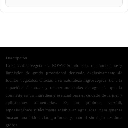
Descripción
La Glicerina Vegetal de NOW® Solutions es un humectante y
limpiador de grado profesional derivado exclusivamente de
fuentes vegetales. Gracias a su naturaleza higroscópica, tiene la
capacidad de atraer y retener moléculas de agua, lo que la
convierte en un ingrediente esencial para el cuidado de la piel y
aplicaciones alimentarias. Es un producto versátil,
hipoalergénico y fácilmente soluble en agua, ideal para quienes
buscan una hidratación profunda y natural sin dejar residuos
grasos.