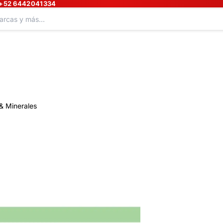
+52 6442041334
& Minerales