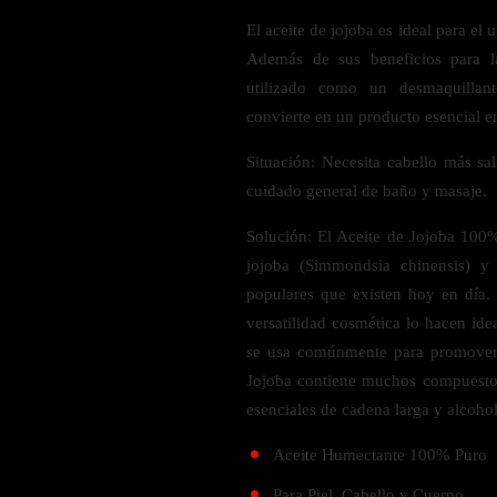
Probiótico
Bebidas Energeticas
El aceite de jojoba es ideal para el 
Enzimas Digestivas
Además de sus beneficios para l
POR OBJETIVOS
Fibra
utilizado como un desmaquillant
Aloe Vera
Aumento de masa muscular
convierte en un producto esencial e
Jengibre
Desarrollo de resistencia
Situación: Necesita cabello más sa
Pérdida de peso
cuidado general de baño y masaje.
SOPORTE DE ESTRÉS
Apoyo para entrenamiento
Solución: El Aceite de Jojoba 100%
Magnesio
jojoba (Simmondsia chinensis) y
Ashwagandha
populares que existen hoy en día. S
Gaba
versatilidad cosmética lo hacen idea
SAMe
se usa comúnmente para promover 
L-Teanina
Jojoba contiene muchos compuestos
esenciales de cadena larga y alcohol
INMUNIDAD
Aceite Humectante 100% Puro
Vitamina D
Para Piel, Cabello y Cuerpo