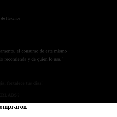
e de Hexanos
camento, el consumo de este mismo
lo recomienda y de quien lo usa."
a, fortalece tus días!
ERLABS®
 compraron