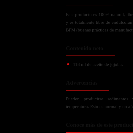
Verdes y Super Alimentos
L-Carnitna
Cordyceps
Fosfatidilserina
Vinagre de Sidra de Manzana
Maitake
Este producto es 100% natural, libr
BEBIDAS
Melena de Leon
Frijol Blanco
Melena de León
y es totalmente libre de endulcoran
Ginkgo Biloba
Batidos de proteínas
BPM (buenas prácticas de manufact
Reishi
SOPORTE DE ENERGÍA
Pregnenolone
Hidratacion y Electrolitos
Omegas
Contenido neto
Vitamina B12
Suplementos de Betabel
ARTICULACIONES & ÓSEO
118 ml de aceite de jojoba.
Ginseng
Colageno
Suplementos de Té Verde
Cúrcuma
Advertencias
Suplementos de Abeja
Glucosamina condroitina
BEBIDAS Y SNACKS
Pueden producirse sedimentos 
Boswellia
temperatura. Esto es normal y no afe
Acido Hialuronato
Batidos sustitutivos de comida
Batidos de Proteina
INTESTINAL & DIGESTIÓN
Conoce más de este produc
Barras de Proteinas