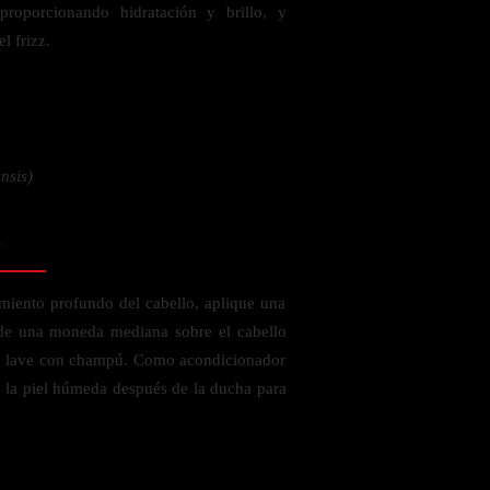
proporcionando hidratación y brillo, y
l frizz.
 la salud
nsis)
o
miento profundo del cabello, aplique una
 de una moneda mediana sobre el cabello
, lave con champú. Como acondicionador
re la piel húmeda después de la ducha para
ás