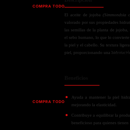
Jabón
Vitamina D
COMPRA TODO
Sérums
Jengibre
El aceite de jojoba
(Simmondsia c
MULTIVITAMÍNICOS
Creatina
Ginkgo Biloba
valorado por sus propiedades hidrata
BELLEZA DESDE ADENTRO
Hidratación y Electrolitos
Hierba de San Juan
Para hombres
las semillas de la planta de jojoba
Proteína Vegana
Colágeno
Hoja de olivo
el sebo humano, lo que lo convierte
Para mujeres
Biotina
la piel y el cabello. Su textura liger
Hierbabuena
Para niños
PROTEÍNAS
piel, proporcionando una hidratación
Alimentos
Ácido hialurónico
Berberina
HIERBAS L-N
Proteina Whey
Prenatal y postnatal
CUIDADO DEL CABELLO
Proteína Isolada
Maca
Beneficios
POR PREOCUPACIÓN
Proteína Vegana
Estilizado del cabello
Moringa
Proteína Vegetariana
Shampoo y acondicionador
Lavanda
NAC
Proteínas Especiales
Ayuda a mantener la piel hidr
Licopeno
Corazón y Cardiobascular
COMPRA TODO
CUIDADO FACIAL
mejorando la elasticidad.
Luteina
Articulaciones
RESISTENCIA
Tés Herbales
Sérums
Contribuye a equilibrar la produ
Salud para Hombres
HIERBAS O-R
Hidratacion y Electrollitos
beneficioso para quienes tienen 
NAD
Limpiador Facial
Salud para Mujeres