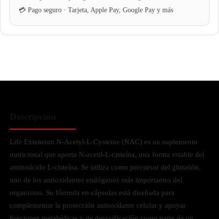
Descripción
Life Extension N-Acetyl-L-Cysteine (NAC) es un suplemento
nutricional que aporta N-acetil-L-cisteína, una forma estable del
aminoácido L-cisteína. Se utiliza como precursor del glutatión,
uno de los antioxidantes endógenos más importantes del
organismo. Su fórmula en cápsulas está diseñada para
complementar la protección antioxidante celular y apoyar
funciones metabólicas y de detoxificación como parte de un