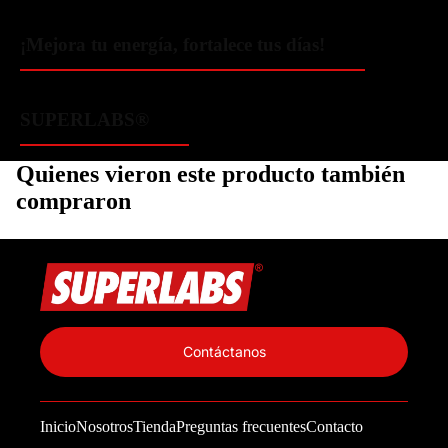
¡Mejora tu energía, fortalece tus días!
SUPERLABS®
Quienes vieron este producto también
compraron
Política de privacidad
Información de contacto
Contáctanos
Política de reembolso
Términos del servicio
Inicio
Nosotros
Tienda
Preguntas frecuentes
Contacto
Política de envío