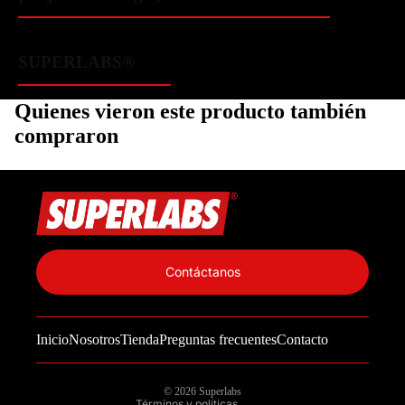
SUPERLABS®️
Quienes vieron este producto también
compraron
Política de privacidad
Información de contacto
Contáctanos
Política de reembolso
Términos del servicio
Inicio
Nosotros
Tienda
Preguntas frecuentes
Contacto
Política de envío
Aviso legal
© 2026
Superlabs
Términos y políticas