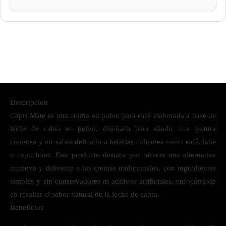
Descripcion
Capri Mate es una crema en polvo para café elaborada a base de
leche de cabra en polvo, diseñada para añadir una textura
cremosa y un sabor delicado a bebidas calientes como café, latte
o capuchino. Este producto destaca por ofrecer una alternativa
nutritiva y diferente a las cremas tradicionales, con ingredientes
simples y sin conservadores ni aditivos artificiales, enfocándose
en resaltar el sabor natural de la leche de cabra.
Beneficios