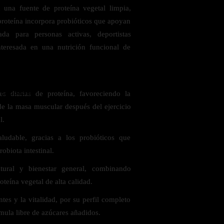
 una fuente de proteína vegetal limpia,
 proteína incorpora probióticos que apoyan
ada para personas activas, deportistas
nteresada en una nutrición funcional de
 saludables
s diarias de proteína, favoreciendo la
e la masa muscular después del ejercicio
l.
ludable, gracias a los probióticos que
robiota intestinal.
tural y bienestar general, combinando
oteína vegetal de alta calidad.
tes y la vitalidad, por su perfil completo
mula libre de azúcares añadidos.