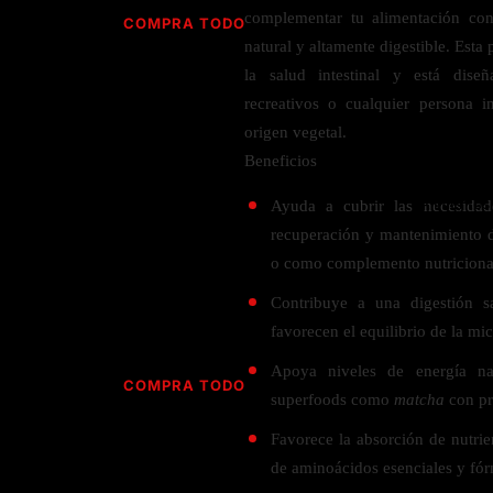
Jabón
Vitamina D
complementar tu alimentación con
COMPRA TODO
Sérums
Jengibre
natural y altamente digestible. Esta
MULTIVITAMÍNICOS
Creatina
Ginkgo Biloba
la salud intestinal y está diseñ
BELLEZA DESDE ADENTRO
Hidratación y Electrolitos
recreativos o cualquier persona i
Hierba de San Juan
Para hombres
origen vegetal.
Proteína Vegana
Colágeno
Hoja de olivo
Para mujeres
Beneficios
Biotina
Hierbabuena
Para niños
PROTEÍNAS
Alimentos
Ácido hialurónico
Ayuda a cubrir las necesidade
Berberina
HIERBAS L-N
Proteina Whey
recuperación y mantenimiento d
Prenatal y postnatal
CUIDADO DEL CABELLO
o como complemento nutriciona
Proteína Isolada
Maca
POR PREOCUPACIÓN
Proteína Vegana
Contribuye a una digestión sa
Estilizado del cabello
Moringa
favorecen el equilibrio de la mic
Proteína Vegetariana
Shampoo y acondicionador
Lavanda
NAC
Proteínas Especiales
Apoya niveles de energía na
Licopeno
Corazón y Cardiobascular
COMPRA TODO
CUIDADO FACIAL
superfoods como
matcha
con pr
Luteina
Articulaciones
RESISTENCIA
Tés Herbales
Sérums
Favorece la absorción de nutrien
Salud para Hombres
HIERBAS O-R
Hidratacion y Electrollitos
NAD
de aminoácidos esenciales y fór
Limpiador Facial
Salud para Mujeres