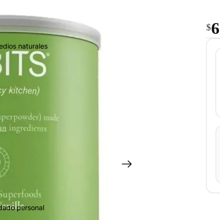
6
$
edios naturales
idado personal