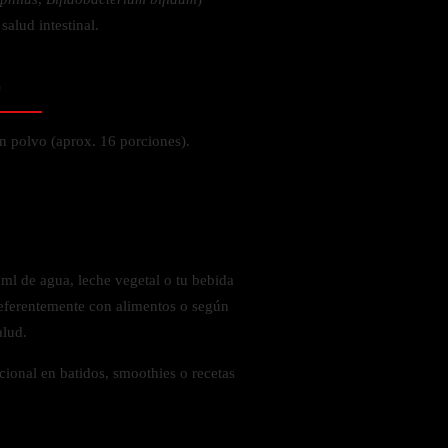
alud intestinal.
o
n polvo (aprox. 16 porciones).
ml de agua, leche vegetal o tu bebida
referentemente con alimentos o según
alud.
onal en batidos, smoothies o recetas