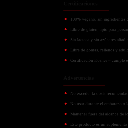
Probiótico
Certificaciones
Bebidas Energeticas
Enzimas Digestivas
POR OBJETIVOS
100% vegano, sin ingredientes d
Fibra
Aloe Vera
Libre de gluten, apto para perso
Aumento de masa muscular
Jengibre
Desarrollo de resistencia
Sin lactosa y sin azúcares añadi
Pérdida de peso
Libre de gomas, rellenos y edulco
SOPORTE DE ESTRÉS
Apoyo para entrenamiento
Certificación Kosher – cumple e
Magnesio
Ashwagandha
Advertencias
Gaba
SAMe
No exceder la dosis recomendad
L-Teanina
No usar durante el embarazo o l
INMUNIDAD
Mantener fuera del alcance de lo
Vitamina D
Este producto es un suplemento 