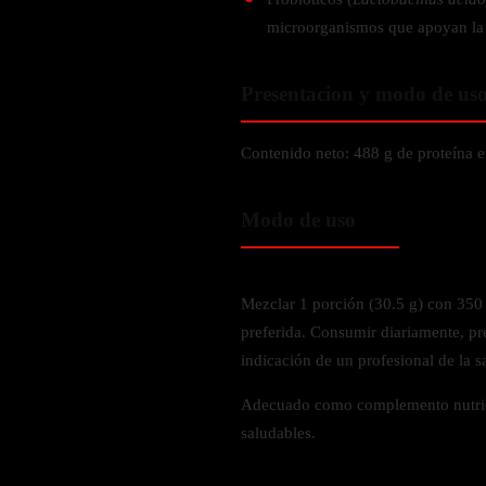
Verdes y Super Alimentos
L-Carnitna
Cordyceps
microorganismos que apoyan la s
Fosfatidilserina
Vinagre de Sidra de Manzana
Maitake
BEBIDAS
Melena de Leon
Frijol Blanco
Melena de León
Presentacion y modo de us
Ginkgo Biloba
Batidos de proteínas
Reishi
SOPORTE DE ENERGÍA
Pregnenolone
Hidratacion y Electrolitos
Contenido neto: 488 g de proteína e
Omegas
Vitamina B12
Suplementos de Betabel
Modo de uso
ARTICULACIONES & ÓSEO
Ginseng
Colageno
Suplementos de Té Verde
Cúrcuma
Mezclar 1 porción (30.5 g) con 350 
Suplementos de Abeja
Glucosamina condroitina
preferida. Consumir diariamente, p
BEBIDAS Y SNACKS
indicación de un profesional de la s
Boswellia
Acido Hialuronato
Batidos sustitutivos de comida
Adecuado como complemento nutrici
saludables.
Batidos de Proteina
INTESTINAL & DIGESTIÓN
Barras de Proteinas