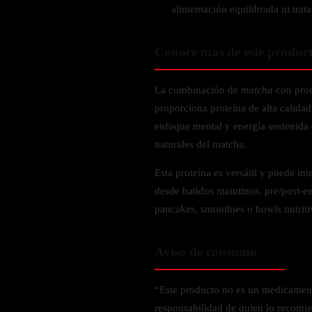
Zinc
alimentación equilibrada ni tra
Oregano
Conoce mas de este produc
Glutatión
Saúco
La combinación de
matcha
con prot
BIENESTAR FEMENINO
proporciona proteína de alta calida
enfoque mental y energía sostenida d
Soporte Hormonal
naturales del matcha.
Soporte Urinario
Esta proteína es versátil y puede int
Belleza
desde batidos matutinos, pre/post-e
Probióticos para Mujer
pancakes, smoothies o bowls nutriti
BIENESTAR MASCULINO
Aviso de consumo
Resistencia
Salud sexual
“Este producto no es un medicamen
Salud para próstata
responsabilidad de quien lo recomie