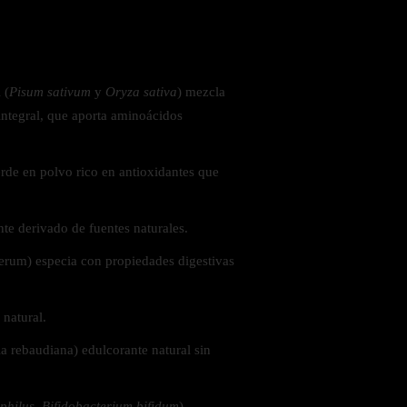
 la salud
 (
Pisum sativum
y
Oryza sativa
) mezcla
integral, que aporta aminoácidos
erde en polvo rico en antioxidantes que
nte derivado de fuentes naturales.
um) especia con propiedades digestivas
 natural.
ia rebaudiana) edulcorante natural sin
ás
philus
,
Bifidobacterium bifidum
)