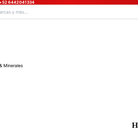
+52 6442041334
& Minerales
H