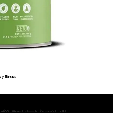
 y fitness
abor matcha-vainilla, formulada para