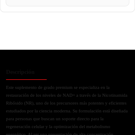
Descripción
Este suplemento de grado premium se especializa en la
restauración de los niveles de NAD+ a través de la Nicotinamida
Ribósido (NR), uno de los precursores más potentes y eficientes
estudiados por la ciencia moderna. Su formulación está diseñada
para personas que buscan un soporte directo para la
regeneración celular y la optimización del metabolismo
energético. Al ser una presentación de alta concentración,