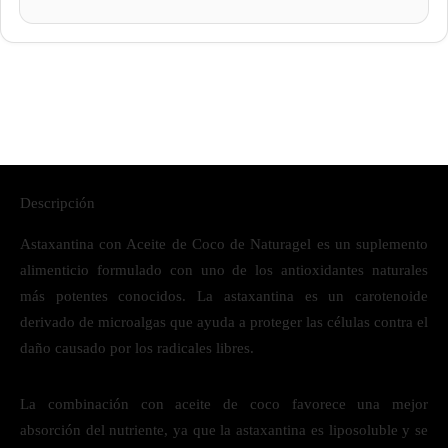
Descripción
Astaxantina con Aceite de Coco de Naturagel es un suplemento
alimenticio formulado con uno de los antioxidantes naturales
más potentes conocidos. La astaxantina es un carotenoide
derivado de microalgas que ayuda a proteger las células contra el
daño causado por los radicales libres.
La combinación con aceite de coco favorece una mejor
absorción del nutriente, ya que la astaxantina es liposoluble y se