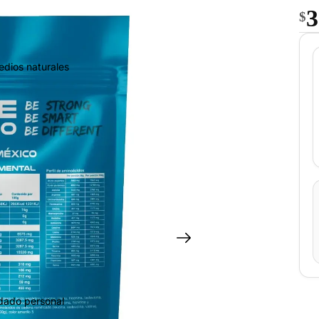
3
$
edios naturales
idado personal