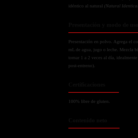
Verdes y Super Alimentos
L-Carnitna
Cordyceps
idéntico al natural
(Natural Identica
Fosfatidilserina
Vinagre de Sidra de Manzana
Maitake
BEBIDAS
Melena de Leon
Frijol Blanco
Melena de León
Presentación y modo de us
Ginkgo Biloba
Batidos de proteínas
Reishi
SOPORTE DE ENERGÍA
Pregnenolone
Hidratacion y Electrolitos
Presentación en polvo. Agrega el c
Omegas
Vitamina B12
mL de agua, jugo o leche. Mezcla bi
tomar 1 a 2 veces al día, idealmente
Suplementos de Betabel
ARTICULACIONES & ÓSEO
post-entreno).
Ginseng
Colageno
Suplementos de Té Verde
Certificaciones
Cúrcuma
Suplementos de Abeja
Glucosamina condroitina
100% libre de gluten.
BEBIDAS Y SNACKS
Boswellia
Acido Hialuronato
Batidos sustitutivos de comida
Contenido neto
Batidos de Proteina
INTESTINAL & DIGESTIÓN
Barras de Proteinas