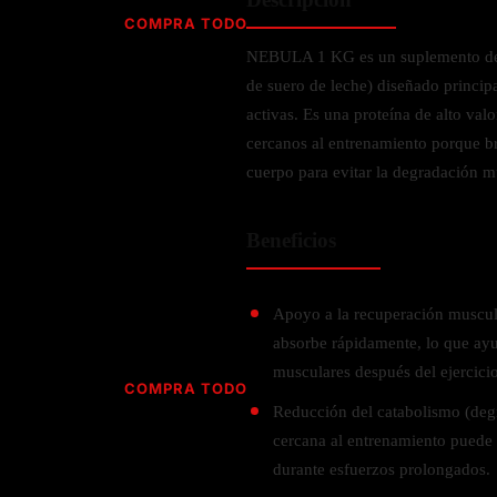
Jabón
Vitamina D
COMPRA TODO
Sérums
Jengibre
NEBULA 1 KG es un suplemento de p
MULTIVITAMÍNICOS
Creatina
Ginkgo Biloba
de suero de leche) diseñado princip
BELLEZA DESDE ADENTRO
Hidratación y Electrolitos
Hierba de San Juan
Para hombres
activas. Es una proteína de alto val
Proteína Vegana
Colágeno
Hoja de olivo
cercanos al entrenamiento porque br
Para mujeres
Biotina
cuerpo para evitar la degradación m
Hierbabuena
Para niños
PROTEÍNAS
Alimentos
Ácido hialurónico
Berberina
HIERBAS L-N
Proteina Whey
Beneficios
Prenatal y postnatal
CUIDADO DEL CABELLO
Proteína Isolada
Maca
POR PREOCUPACIÓN
Proteína Vegana
Estilizado del cabello
Moringa
Apoyo a la recuperación muscula
Proteína Vegetariana
Shampoo y acondicionador
Lavanda
absorbe rápidamente, lo que ayud
NAC
Proteínas Especiales
musculares después del ejercicio
Licopeno
Corazón y Cardiobascular
COMPRA TODO
CUIDADO FACIAL
Luteina
Reducción del catabolismo (deg
Articulaciones
RESISTENCIA
Tés Herbales
Sérums
cercana al entrenamiento puede
Salud para Hombres
HIERBAS O-R
Hidratacion y Electrollitos
durante esfuerzos prolongados.
NAD
Limpiador Facial
Salud para Mujeres