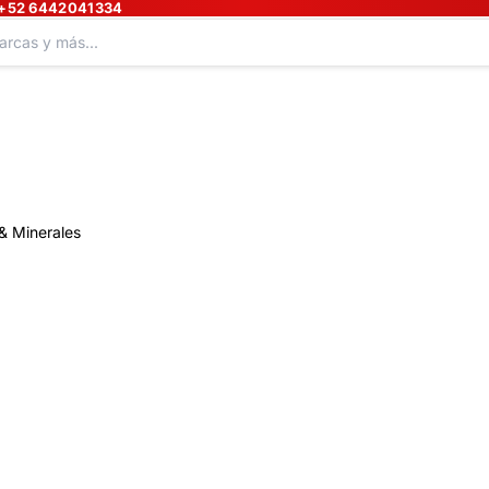
+52 6442041334
& Minerales