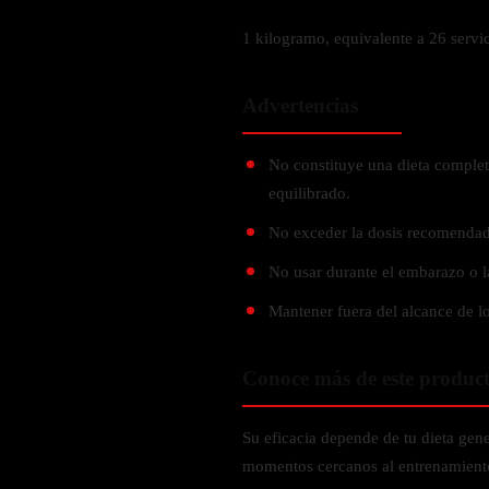
Probiótico
Bebidas Energeticas
1 kilogramo, equivalente a 26 servi
Enzimas Digestivas
POR OBJETIVOS
Fibra
Advertencias
Aloe Vera
Aumento de masa muscular
Jengibre
Desarrollo de resistencia
No constituye una dieta complet
Pérdida de peso
equilibrado.
SOPORTE DE ESTRÉS
Apoyo para entrenamiento
No exceder la dosis recomendad
Magnesio
No usar durante el embarazo o l
Ashwagandha
Gaba
Mantener fuera del alcance de lo
SAMe
L-Teanina
Conoce más de este produc
INMUNIDAD
Su eficacia depende de tu dieta gene
momentos cercanos al entrenamien
Vitamina D