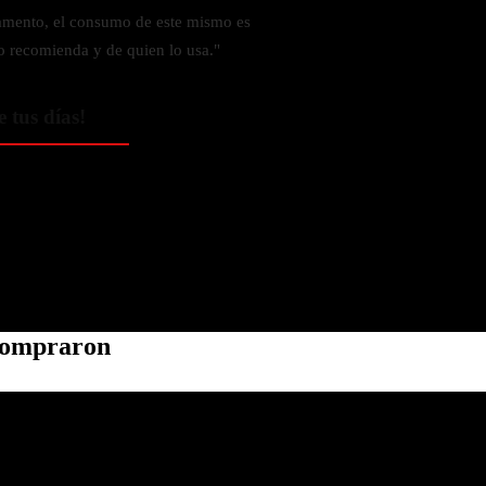
amento, el consumo de este mismo es
o recomienda y de quien lo usa."
e tus días!
 compraron
Política de privacidad
Información de contacto
Política de reembolso