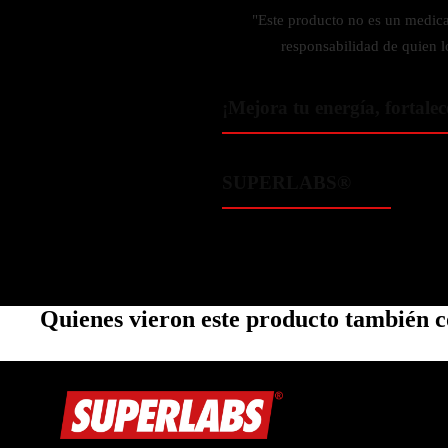
Zinc
"Este producto no es un medic
Oregano
responsabilidad de quien l
Glutatión
Saúco
¡Mejora tu energía, fortalec
BIENESTAR FEMENINO
SUPERLABS®
Soporte Hormonal
Soporte Urinario
Belleza
Probióticos para Mujer
Quienes vieron este producto también
BIENESTAR MASCULINO
Resistencia
Salud sexual
Salud para próstata