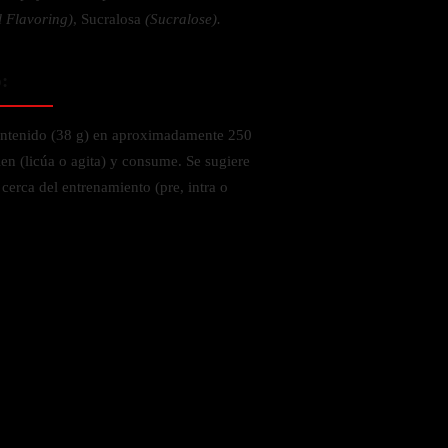
l Flavoring)
, Sucralosa
(Sucralose).
o:
ontenido (38 g) en aproximadamente 250
en (licúa o agita) y consume. Se sugiere
 cerca del entrenamiento (pre, intra o