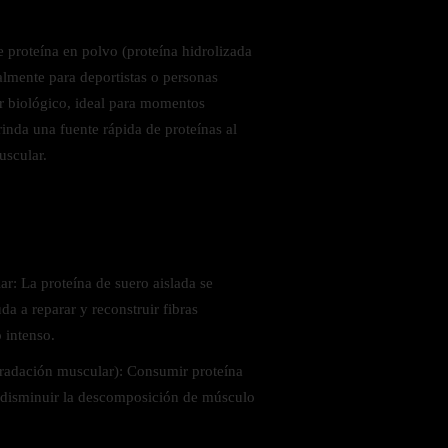
roteína en polvo (proteína hidrolizada
almente para deportistas o personas
or biológico, ideal para momentos
inda una fuente rápida de proteínas al
uscular.
 saludables
r: La proteína de suero aislada se
a a reparar y reconstruir fibras
 intenso.
radación muscular): Consumir proteína
 disminuir la descomposición de músculo