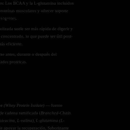
es: Los BCAA y la L-glutamina incluidos
proteínas musculares y ofrecer soporte
exigentes.
 la salud
rolizada suele ser más rápida de digerir y
concentrado, lo que puede ser útil post-
ás eficiente.
se antes, durante o después del
ades proteicas.
che
(Whey Protein Isolate)
— fuente
de cadena ramificada (
Branched-Chain
ás
leucina, L-valina), L-glutamina (L-
 apoyar la recuperación, Saborizante