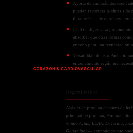
Verdes y Super Alimentos
Hidratación y Electrolitos
Crema Anti Arrugas
Olivo
Aporte de aminoácidos esencial
Especias
ESPECIALIDAD
Creatina
pueden favorecer la síntesis de 
Orégano
CUIDADO PERSONAL
durante fases de entrenamiento 
Apoyo a
Recuperación Post- Entreno
Psyllium
Libre de Gluten
SNAKS
Suplementos de Pre- Entreno
Fácil de digerir: La proteína hid
Aromaterapia
Rhodiola
Vegano
Waffles
absorber que otras formas como 
Desodorante
Raíz de Regaliz
Vegetariano
AMINOÁCIDOS PARA ENTRENAMIENTO
entreno para una recuperación m
Barras
Salud dental y oral
Orgánico
HIERBAS S-Z
Gomitas
Complejo de Aminoácidos
Versatilidad de uso: Puede tomar
entrenamiento según tus necesid
Cereales y granola
L- Glutamina
Saw Palmetto
CORAZON & CARDIOVASCULAR
L-Arginina
Semilla Negra
ACEITES
Quercetina
Taurina
Saúco
CoQ10 & Ubiquinol
Aceite de Coco
Ingredientes:
L-Citrulina
Triphala
Azucar en Sangre
Aceite de orégano
Valeriana
PÉRDIDA DE PESO
Presión Arterial
Aislado de proteína de suero de le
POLVOS
principal de proteína, Aminoácidos 
HONGOS
Apoyo Glucemia
Metabolismo
M
Amino Acids; BCAA: L-leucina, L-iso
Leche y Crema
Control de Apetito
Cola de Pavo
Glutamine)
— aminoácido que puede
SALUD CEREBRAL