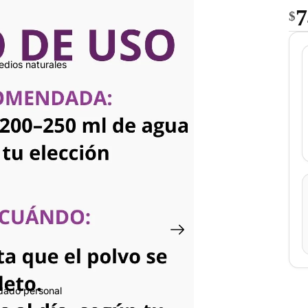
7
$
edios naturales
idado personal