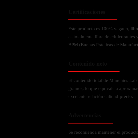
Verdes y Super Alimentos
L-Carnitna
Cordyceps
Fosfatidilserina
Certificaciones
Vinagre de Sidra de Manzana
Maitake
BEBIDAS
Melena de Leon
Frijol Blanco
Melena de León
Este producto es 100% vegano, libre
Ginkgo Biloba
Batidos de proteínas
Reishi
es totalmente libre de edulcorantes 
SOPORTE DE ENERGÍA
Pregnenolone
Hidratacion y Electrolitos
BPM (Buenas Prácticas de Manufact
Omegas
Vitamina B12
Suplementos de Betabel
Contenido neto
ARTICULACIONES & ÓSEO
Ginseng
Colageno
Suplementos de Té Verde
El contenido total de Munchies Lab
Cúrcuma
Suplementos de Abeja
gramos, lo que equivale a aproxim
Glucosamina condroitina
excelente relación calidad-precio.
BEBIDAS Y SNACKS
Boswellia
Acido Hialuronato
Batidos sustitutivos de comida
Advertencias
Batidos de Proteina
INTESTINAL & DIGESTIÓN
Se recomienda mantener el producto 
Barras de Proteinas