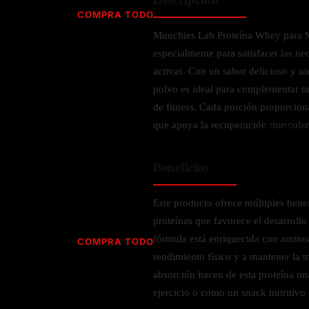
Jabón
Vitamina D
COMPRA TODO
Sérums
Jengibre
Munchies Lab Proteína Whey para M
MULTIVITAMÍNICOS
Creatina
Ginkgo Biloba
especialmente para satisfacer las ne
BELLEZA DESDE ADENTRO
Hidratación y Electrolitos
Hierba de San Juan
Para hombres
activas. Con un sabor delicioso y u
Proteína Vegana
Colágeno
Hoja de olivo
polvo es ideal para complementar tu 
Para mujeres
Biotina
de fitness. Cada porción proporciona
Hierbabuena
Para niños
PROTEÍNAS
que apoya la recuperación muscular 
Alimentos
Ácido hialurónico
Berberina
HIERBAS L-N
Proteina Whey
Prenatal y postnatal
CUIDADO DEL CABELLO
Beneficios
Proteína Isolada
Maca
POR PREOCUPACIÓN
Proteína Vegana
Estilizado del cabello
Moringa
Este producto ofrece múltiples bene
Proteína Vegetariana
Shampoo y acondicionador
Lavanda
NAC
proteínas que favorece el desarroll
Proteínas Especiales
Licopeno
Corazón y Cardiobascular
fórmula está enriquecida con amino
COMPRA TODO
CUIDADO FACIAL
Luteina
Articulaciones
rendimiento físico y a mantener la m
RESISTENCIA
Tés Herbales
Sérums
absorción hacen de esta proteína un
Salud para Hombres
HIERBAS O-R
Hidratacion y Electrollitos
NAD
ejercicio o como un snack nutritivo 
Limpiador Facial
Salud para Mujeres