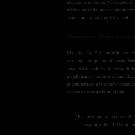
alcance de los niños. No exceder la
Probiótico
Bebidas Energeticas
médico antes de iniciar cualquier 
Enzimas Digestivas
si se tiene alguna condición médica 
POR OBJETIVOS
Fibra
Aloe Vera
Aumento de masa muscular
Conoce más de este produc
Jengibre
Desarrollo de resistencia
Pérdida de peso
Munchies Lab Proteína Whey para Mu
SOPORTE DE ESTRÉS
Apoyo para entrenamiento
proteína, sino que también está dise
Magnesio
sus metas de salud y bienestar. Su 
Ashwagandha
metabolismo y contribuir a una diet
la convierte en una opción versátil 
Gaba
recetas de repostería saludable.
SAMe
L-Teanina
"Este producto no es un medic
INMUNIDAD
responsabilidad de quien l
Vitamina D