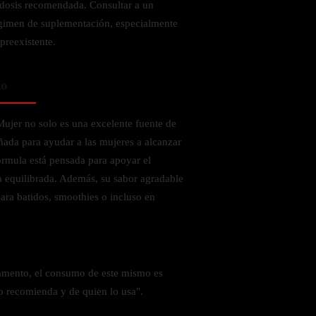
 dosis recomendada. Consultar a un
régimen de suplementación, especialmente
preexistente.
to
jer no solo es una excelente fuente de
ñada para ayudar a las mujeres a alcanzar
fórmula está pensada para apoyar el
a equilibrada. Además, su sabor agradable
para batidos, smoothies o incluso en
amento, el consumo de este mismo es
o recomienda y de quien lo usa".