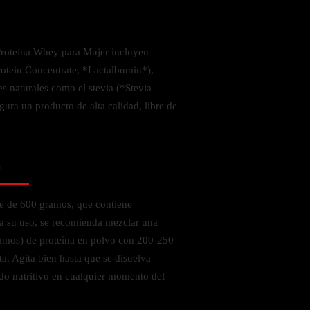
 la salud
Proteína Whey para Mujer incluyen
rotein Concentrate, *Lactalbumin*),
es naturales como el stevia (*Stevia
ura un producto de alta calidad, libre de
o
se de 600 gramos, que contiene
a su uso, se recomienda mezclar una
mos) de proteína en polvo con 200-250
ta. Agita bien hasta que se disuelva
do nutritivo en cualquier momento del
ás