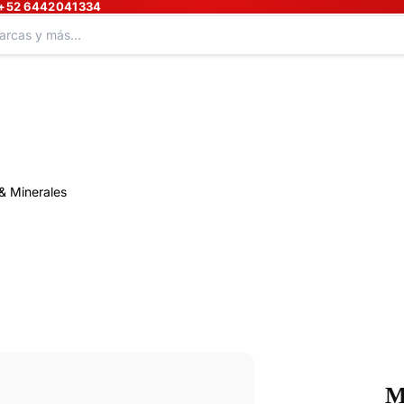
+52 6442041334
& Minerales
M