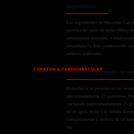
Verdes y Super Alimentos
Hidratación y Electrolitos
Crema Anti Arrugas
Olivo
Ingredientes
Especias
ESPECIALIDAD
Creatina
Orégano
CUIDADO PERSONAL
Apoyo a
Recuperación Post- Entreno
Psyllium
Libre de Gluten
Los ingredientes de Munchies Lab 
SNAKS
Suplementos de Pre- Entreno
Aromaterapia
Rhodiola
proteína de suero de leche (Whey P
Vegano
Waffles
saborizantes naturales, y edulcorant
Desodorante
Raíz de Regaliz
Vegetariano
AMINOÁCIDOS PARA ENTRENAMIENTO
rebaudiana*). Esta combinación aseg
Barras
Salud dental y oral
Orgánico
aditivos artificiales.
HIERBAS S-Z
Gomitas
Complejo de Aminoácidos
Cereales y granola
L- Glutamina
Saw Palmetto
CORAZON & CARDIOVASCULAR
Presentación y modo de us
L-Arginina
Semilla Negra
ACEITES
Quercetina
Taurina
Saúco
El producto se presenta en un enva
CoQ10 & Ubiquinol
Aceite de Coco
L-Citrulina
Triphala
aproximadamente 23 porciones. Par
Azucar en Sangre
Aceite de orégano
Valeriana
cucharada (aproximadamente 25 gra
PÉRDIDA DE PESO
Presión Arterial
ml de agua, leche o tu bebida favori
POLVOS
HONGOS
Apoyo Glucemia
Metabolismo
completamente y disfruta de un bati
M
día.
Leche y Crema
Control de Apetito
Cola de Pavo
SALUD CEREBRAL