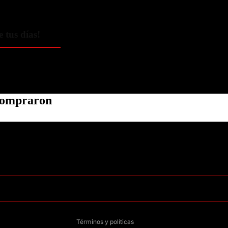
e tus días!
 compraron
Política de privacidad
Información de contacto
Política de reembolso
Términos del servicio
Política de envío
Aviso legal
Términos y políticas