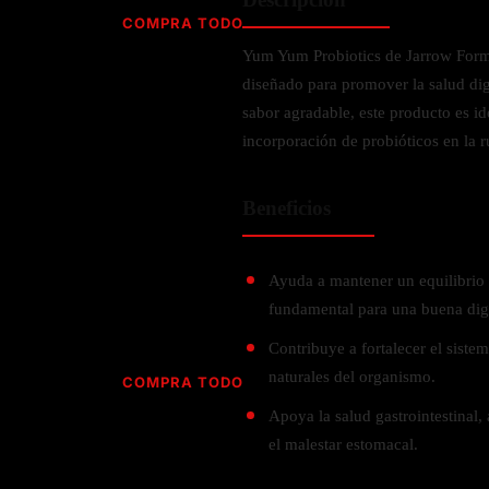
Jabón
Vitamina D
COMPRA TODO
Sérums
Jengibre
Yum Yum Probiotics de Jarrow Form
MULTIVITAMÍNICOS
Creatina
Ginkgo Biloba
diseñado para promover la salud dig
BELLEZA DESDE ADENTRO
Hidratación y Electrolitos
Hierba de San Juan
Para hombres
sabor agradable, este producto es ide
Proteína Vegana
Colágeno
Hoja de olivo
incorporación de probióticos en la ru
Para mujeres
Biotina
Hierbabuena
Para niños
PROTEÍNAS
Alimentos
Ácido hialurónico
Beneficios
Berberina
HIERBAS L-N
Proteina Whey
Prenatal y postnatal
CUIDADO DEL CABELLO
Proteína Isolada
Maca
Ayuda a mantener un equilibrio sa
POR PREOCUPACIÓN
Proteína Vegana
Estilizado del cabello
Moringa
fundamental para una buena dig
Proteína Vegetariana
Shampoo y acondicionador
Lavanda
NAC
Contribuye a fortalecer el sist
Proteínas Especiales
Licopeno
Corazón y Cardiobascular
naturales del organismo.
COMPRA TODO
CUIDADO FACIAL
Luteina
Articulaciones
Apoya la salud gastrointestinal
RESISTENCIA
Tés Herbales
Sérums
Salud para Hombres
el malestar estomacal.
HIERBAS O-R
Hidratacion y Electrollitos
NAD
Limpiador Facial
Salud para Mujeres