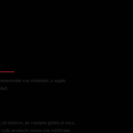
 la salud
:
ferentemente con alimentos, o según
alud.
ás
 de aditivos, no contiene gluten ni soya,
y cada producto cuenta con certificado