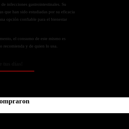
 de infecciones gastrointestinales. Su
as que han sido estudiadas por su eficacia
una opción confiable para el bienestar
amento, el consumo de este mismo es
lo recomienda y de quien lo usa.
e tus días!
 compraron
Política de privacidad
Información de contacto