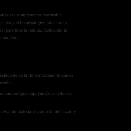
ulas es un suplemento masticable
estiva y el bienestar general. Con un
al para toda la familia, facilitando la
tina diaria.
 saludables
ludable de la flora intestinal, lo que es
estión.
ema inmunológico, apoyando las defensas
, aliviando malestares como la hinchazón y