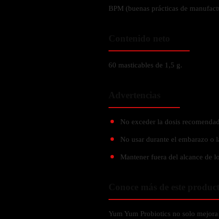
Verdes y Super Alimentos
L-Carnitna
Cordyceps
BPM (buenas prácticas de manufact
Fosfatidilserina
Vinagre de Sidra de Manzana
Maitake
BEBIDAS
Melena de Leon
Frijol Blanco
Melena de León
Contenido neto
Ginkgo Biloba
Batidos de proteínas
Reishi
SOPORTE DE ENERGÍA
Pregnenolone
Hidratacion y Electrolitos
60 masticables de 1,5 g.
Omegas
Vitamina B12
Suplementos de Betabel
Advertencias
ARTICULACIONES & ÓSEO
Ginseng
Colageno
No exceder la dosis recomendad
Suplementos de Té Verde
Cúrcuma
Suplementos de Abeja
No usar durante el embarazo o l
Glucosamina condroitina
Mantener fuera del alcance de lo
BEBIDAS Y SNACKS
Boswellia
Acido Hialuronato
Batidos sustitutivos de comida
Conoce más de este produc
Batidos de Proteina
INTESTINAL & DIGESTIÓN
Barras de Proteinas
Yum Yum Probiotics no solo mejora l