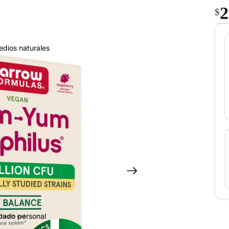
2
$
edios naturales
idado personal