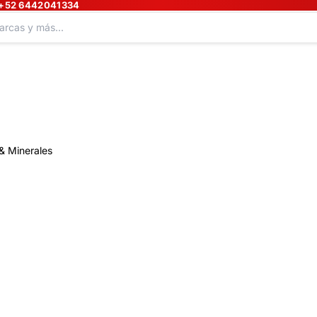
+52 6442041334
& Minerales