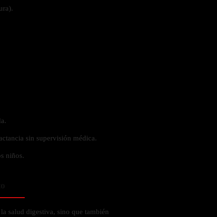
ura).
a.
actancia sin supervisión médica.
s niños.
to
a salud digestiva, sino que también