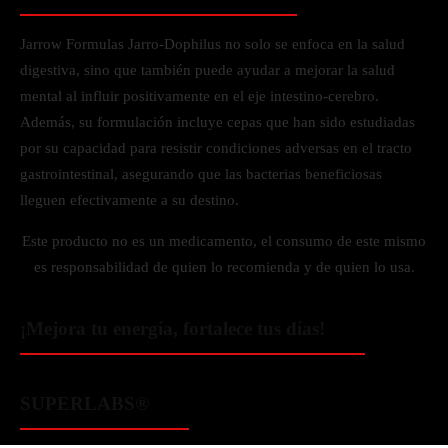
Jarrow Formulas Jarro-Dophilus no solo se enfoca en la salud
digestiva, sino que también puede ayudar a mejorar la salud
mental al influir positivamente en el eje intestino-cerebro.
Además, su formulación incluye cepas que han sido estudiadas
por su capacidad para resistir condiciones adversas en el tracto
gastrointestinal, asegurando que las bacterias beneficiosas
lleguen efectivamente a su destino.
Este producto no es un medicamento, el consumo de este mismo
es responsabilidad de quien lo recomienda y de quien lo usa.
¡Mejora tu energía, fortalece tus días!
SUPERLABS®