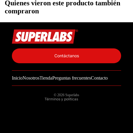
Quienes vieron este producto también
compraron
Política de privacidad
Información de contacto
Contáctanos
Política de reembolso
Términos del servicio
Inicio
Nosotros
Tienda
Preguntas frecuentes
Contacto
Política de envío
Aviso legal
© 2026
Superlabs
Términos y políticas