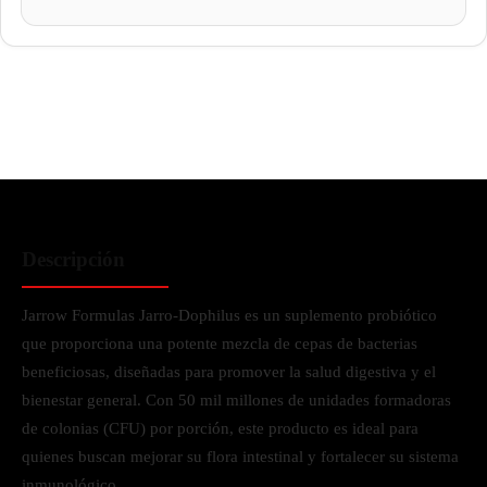
Descripción
Jarrow Formulas Jarro-Dophilus es un suplemento probiótico
que proporciona una potente mezcla de cepas de bacterias
beneficiosas, diseñadas para promover la salud digestiva y el
bienestar general. Con 50 mil millones de unidades formadoras
de colonias (CFU) por porción, este producto es ideal para
quienes buscan mejorar su flora intestinal y fortalecer su sistema
inmunológico.