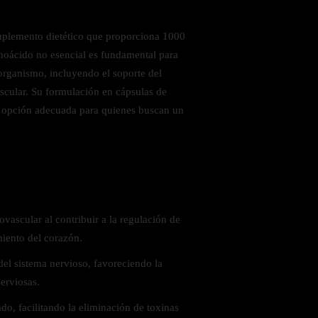
uplemento dietético que proporciona 1000
noácido no esencial es fundamental para
 organismo, incluyendo el soporte del
ascular. Su formulación en cápsulas de
na opción adecuada para quienes buscan un
 saludables
vascular al contribuir a la regulación de
miento del corazón.
del sistema nervioso, favoreciendo la
erviosas.
do, facilitando la eliminación de toxinas