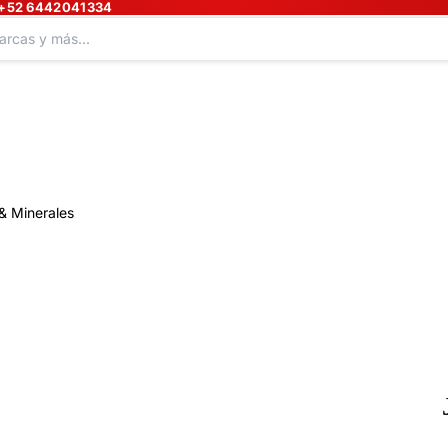
+52 6442041334
& Minerales