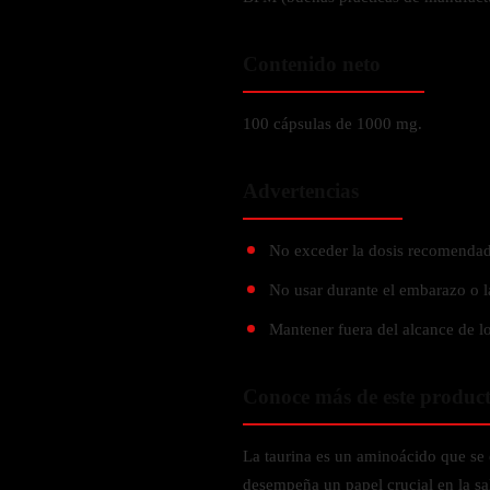
Verdes y Super Alimentos
L-Carnitna
Cordyceps
Fosfatidilserina
Vinagre de Sidra de Manzana
Maitake
Contenido neto
BEBIDAS
Melena de Leon
Frijol Blanco
Melena de León
Ginkgo Biloba
Batidos de proteínas
Reishi
100 cápsulas de 1000 mg.
SOPORTE DE ENERGÍA
Pregnenolone
Hidratacion y Electrolitos
Omegas
Vitamina B12
Advertencias
Suplementos de Betabel
ARTICULACIONES & ÓSEO
Ginseng
No exceder la dosis recomendad
Colageno
Suplementos de Té Verde
No usar durante el embarazo o l
Cúrcuma
Suplementos de Abeja
Mantener fuera del alcance de lo
Glucosamina condroitina
BEBIDAS Y SNACKS
Boswellia
Conoce más de este produc
Acido Hialuronato
Batidos sustitutivos de comida
Batidos de Proteina
INTESTINAL & DIGESTIÓN
La taurina es un aminoácido que se 
Barras de Proteinas
desempeña un papel crucial en la sa