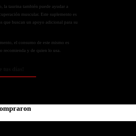
o, la taurina también puede ayudar a
recuperación muscular. Este suplemento es
las que buscan un apoyo adicional para su
amento, el consumo de este mismo es
lo recomienda y de quien lo usa.
e tus días!
 compraron
Política de privacidad