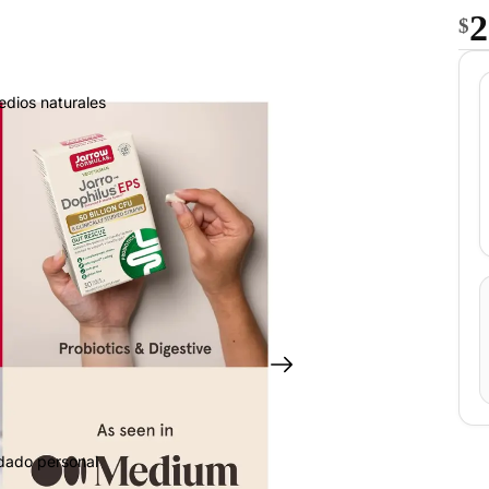
2
$
edios naturales
idado personal