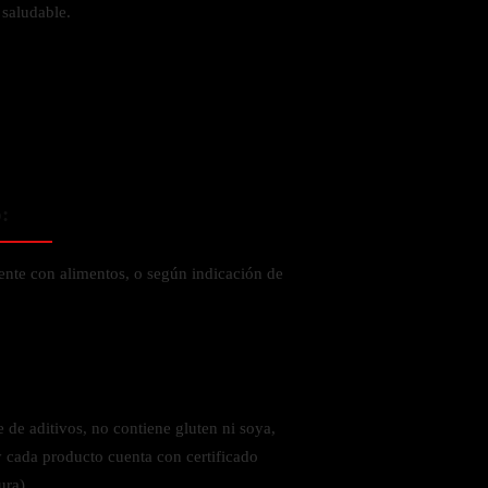
saludable.
 la salud
:
ente con alimentos, o según indicación de
 de aditivos, no contiene gluten ni soya,
ás
y cada producto cuenta con certificado
ura).