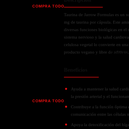
Jabón
Vitamina D
COMPRA TODO
Sérums
Jengibre
Taurina de Jarrow Formulas es un s
MULTIVITAMÍNICOS
Creatina
Ginkgo Biloba
mg de taurina por cápsula. Este ami
BELLEZA DESDE ADENTRO
Hidratación y Electrolitos
Hierba de San Juan
Para hombres
diversas funciones biológicas en el
Proteína Vegana
Colágeno
Hoja de olivo
sistema nervioso y la salud cardiov
Para mujeres
Biotina
celulosa vegetal lo convierte en u
Hierbabuena
Para niños
PROTEÍNAS
producto vegano y libre de aditivos.
Alimentos
Ácido hialurónico
Berberina
HIERBAS L-N
Proteina Whey
Prenatal y postnatal
CUIDADO DEL CABELLO
Beneficios
Proteína Isolada
Maca
POR PREOCUPACIÓN
Proteína Vegana
Estilizado del cabello
Moringa
Proteína Vegetariana
Shampoo y acondicionador
Lavanda
Ayuda a mantener la salud cardio
NAC
Proteínas Especiales
la presión arterial y el funciona
Licopeno
Corazón y Cardiobascular
COMPRA TODO
CUIDADO FACIAL
Luteina
Contribuye a la función óptima 
Articulaciones
RESISTENCIA
Tés Herbales
Sérums
comunicación entre las células n
Salud para Hombres
HIERBAS O-R
Hidratacion y Electrollitos
NAD
Limpiador Facial
Salud para Mujeres
Apoya la detoxificación del híga