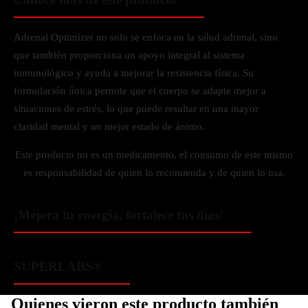
Adrenal Optimizer no solo se enfoca en la salud adrenal, sino
que también proporciona un apoyo integral al sistema
inmunológico y ayuda a mejorar la resistencia física. Su
formulación única permite que el cuerpo se adapte mejor a
situaciones de estrés, lo que puede resultar en una mayor
claridad mental y un mejor estado de ánimo.
Este producto no es un medicamento, el consumo de este mismo
es responsabilidad de quien lo recomienda y de quien lo usa.
¡Mejora tu energía, fortalece tus días!
SUPERLABS®
Quienes vieron este producto también