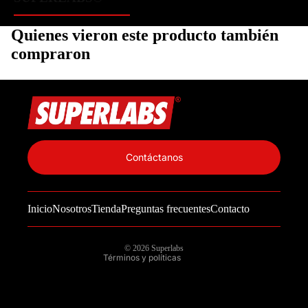
Quienes vieron este producto también
compraron
Política de privacidad
Información de contacto
Contáctanos
Política de reembolso
Términos del servicio
Inicio
Nosotros
Tienda
Preguntas frecuentes
Contacto
Política de envío
Aviso legal
© 2026
Superlabs
Términos y políticas