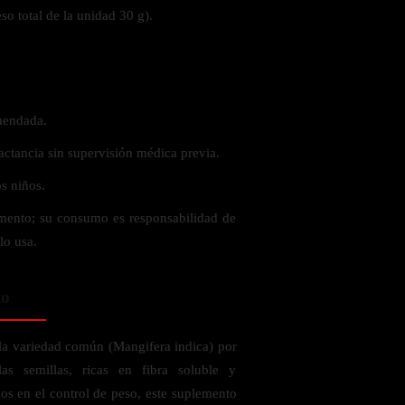
o total de la unidad 30 g).
mendada.
actancia sin supervisión médica previa.
s niños.
mento; su consumo es responsabilidad de
lo usa.
to
 la variedad común (Mangifera indica) por
las semillas, ricas en fibra soluble y
os en el control de peso, este suplemento