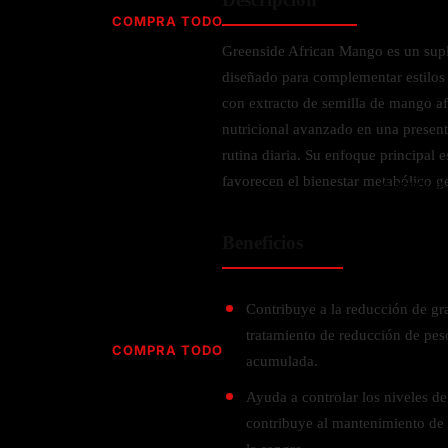
Jabón
Vitamina D
COMPRA TODO
Sérums
Jengibre
Greenside African Mango es un supl
MULTIVITAMÍNICOS
Creatina
Ginkgo Biloba
diseñado para complementar estilos
BELLEZA DESDE ADENTRO
Hidratación y Electrolitos
Hierba de San Juan
Para hombres
con extracto de semilla de mango af
Proteína Vegana
Colágeno
Hoja de olivo
nutricional avanzado en una presenta
Para mujeres
Biotina
rutina diaria. Su enfoque principal
Hierbabuena
Para niños
PROTEÍNAS
favorecen el bienestar metabólico g
Alimentos
Ácido hialurónico
Berberina
HIERBAS L-N
Proteina Whey
Prenatal y postnatal
CUIDADO DEL CABELLO
Beneficios
Proteína Isolada
Maca
POR PREOCUPACIÓN
Proteína Vegana
Estilizado del cabello
Moringa
Proteína Vegetariana
Shampoo y acondicionador
Lavanda
Contribuye a la reducción de gr
NAC
Proteínas Especiales
tratamiento de reducción de pes
Licopeno
Corazón y Cardiobascular
COMPRA TODO
CUIDADO FACIAL
acumulada.
Luteina
Articulaciones
RESISTENCIA
Tés Herbales
Sérums
Ayuda a controlar los niveles de
Salud para Hombres
HIERBAS O-R
Hidratacion y Electrollitos
contribuye al mantenimiento de 
NAD
Limpiador Facial
Salud para Mujeres