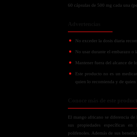
Probiótico
Bebidas Energeticas
60 cápsulas de 500 mg cada una (pes
Enzimas Digestivas
POR OBJETIVOS
Fibra
Advertencias
Aloe Vera
Aumento de masa muscular
Jengibre
No exceder la dosis diaria reco
Desarrollo de resistencia
Pérdida de peso
No usar durante el embarazo o l
SOPORTE DE ESTRÉS
Apoyo para entrenamiento
Mantener fuera del alcance de lo
Magnesio
Este producto no es un medica
Ashwagandha
quien lo recomienda y de quien 
Gaba
SAMe
Conoce más de este produc
L-Teanina
El mango africano se diferencia de
INMUNIDAD
sus propiedades específicas en 
Vitamina D
polifenoles. Además de sus benefici