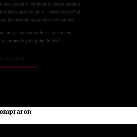
ía que ayuda a combatir la fatiga durante
 diseñada para evitar el "efecto yo-yo" al
ina, la hormona reguladora del hambre.
amento, el consumo de este mismo es
o recomienda y de quien lo usa”.
e tus días!
 compraron
Política de privacidad