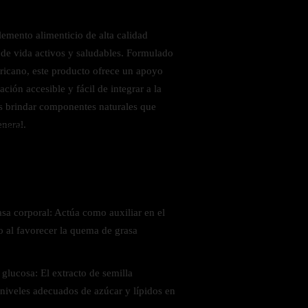
emento alimenticio de alta calidad
 de vida activos y saludables. Formulado
ricano, este producto ofrece un apoyo
ción accesible y fácil de integrar a la
 es brindar componentes naturales que
eneral.
 saludables
asa corporal: Actúa como auxiliar en el
o al favorecer la quema de grasa
 glucosa: El extracto de semilla
niveles adecuados de azúcar y lípidos en