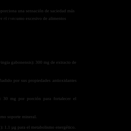
roporciona una sensación de saciedad más
ar el consumo excesivo de alimentos
 la salud
vingia gabonensis): 300 mg de extracto de
Añadido por sus propiedades antioxidantes
: 30 mg por porción para fortalecer el
mo soporte mineral.
ás
: 1.1 µg para el metabolismo energético.