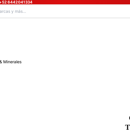
+52 6442041334
& Minerales
T