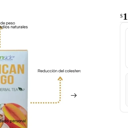
1
$
edios naturales
idado personal