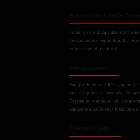
Verdes y Super Alimentos
L-Carnitna
Cordyceps
Fosfatidilserina
Vinagre de Sidra de Manzana
Maitake
Presentación y modo de us
BEBIDAS
Melena de Leon
Frijol Blanco
Melena de León
Ginkgo Biloba
Batidos de proteínas
Tomar de 1 a 2 cápsulas, dos veces 
Reishi
SOPORTE DE ENERGÍA
Pregnenolone
Hidratacion y Electrolitos
los alimentos o según la indicación 
Omegas
origen vegetal (celulosa).
Vitamina B12
Suplementos de Betabel
ARTICULACIONES & ÓSEO
Certificaciones
Ginseng
Colageno
Suplementos de Té Verde
Este producto es 100% vegano y lib
Cúrcuma
Suplementos de Abeja
que aseguran la ausencia de adit
Glucosamina condroitina
Greenside mantiene un compromi
BEBIDAS Y SNACKS
Boswellia
alineados a las Buenas Prácticas d
Acido Hialuronato
Batidos sustitutivos de comida
Batidos de Proteina
Contenido neto
INTESTINAL & DIGESTIÓN
Barras de Proteinas