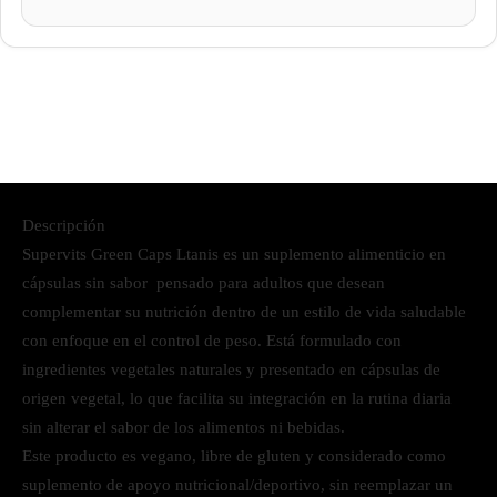
Descripción
Supervits Green Caps Ltanis es un suplemento alimenticio en
cápsulas sin sabor pensado para adultos que desean
complementar su nutrición dentro de un estilo de vida saludable
con enfoque en el control de peso. Está formulado con
ingredientes vegetales naturales y presentado en cápsulas de
origen vegetal, lo que facilita su integración en la rutina diaria
sin alterar el sabor de los alimentos ni bebidas.
Este producto es vegano, libre de gluten y considerado como
suplemento de apoyo nutricional/deportivo, sin reemplazar un