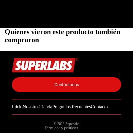
Quienes vieron este producto también
compraron
Política de privacidad
Información de contacto
Contáctanos
Política de reembolso
Términos del servicio
Inicio
Nosotros
Tienda
Preguntas frecuentes
Contacto
Política de envío
Aviso legal
© 2026
Superlabs
Términos y políticas