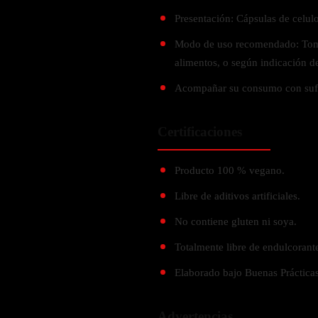
Verdes y Super Alimentos
L-Carnitna
Cordyceps
Presentación: Cápsulas de celulo
Fosfatidilserina
Vinagre de Sidra de Manzana
Maitake
BEBIDAS
Modo de uso recomendado: Tomar
Melena de Leon
Frijol Blanco
Melena de León
alimentos, o según indicación de
Ginkgo Biloba
Batidos de proteínas
Reishi
SOPORTE DE ENERGÍA
Acompañar su consumo con sufi
Pregnenolone
Hidratacion y Electrolitos
Omegas
Vitamina B12
Certificaciones
Suplementos de Betabel
ARTICULACIONES & ÓSEO
Ginseng
Producto 100 % vegano.
Colageno
Suplementos de Té Verde
Cúrcuma
Libre de aditivos artificiales.
Suplementos de Abeja
Glucosamina condroitina
No contiene gluten ni soya.
BEBIDAS Y SNACKS
Boswellia
Totalmente libre de endulcorant
Acido Hialuronato
Batidos sustitutivos de comida
Elaborado bajo Buenas Práctica
Batidos de Proteina
INTESTINAL & DIGESTIÓN
Barras de Proteinas
Advertencias