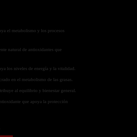
 la salud
oya el metabolismo y los procesos
ente natural de antioxidantes que
ya los niveles de energía y la vitalidad.
rado en el metabolismo de las grasas.
ibuye al equilibrio y bienestar general.
ntioxidante que apoya la protección
ás
o