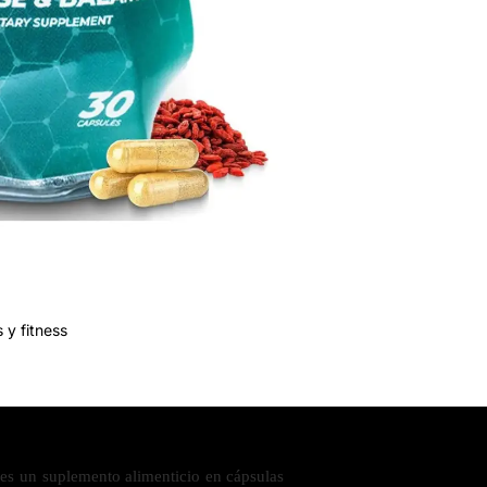
 y fitness
es un suplemento alimenticio en cápsulas