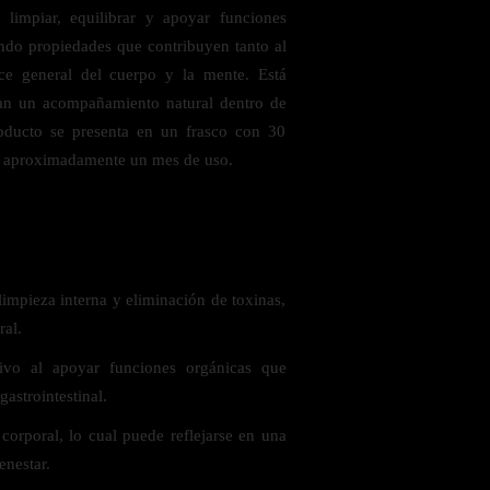
 limpiar, equilibrar y apoyar funciones
ndo propiedades que contribuyen tanto al
nce general del cuerpo y la mente. Está
an un acompañamiento natural dentro de
roducto se presenta en un frasco con 30
de aproximadamente un mes de uso.
 saludables
impieza interna y eliminación de toxinas,
ral.
tivo al apoyar funciones orgánicas que
gastrointestinal.
corporal, lo cual puede reflejarse en una
enestar.