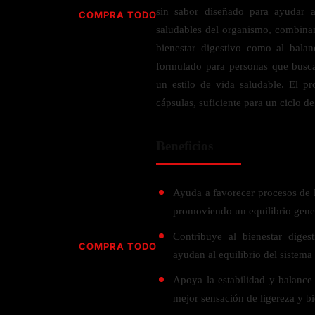
Jabón
Vitamina D
sin sabor diseñado para ayudar a
COMPRA TODO
Sérums
Jengibre
saludables del organismo, combina
MULTIVITAMÍNICOS
Creatina
Ginkgo Biloba
bienestar digestivo como al bala
BELLEZA DESDE ADENTRO
Hidratación y Electrolitos
formulado para personas que busc
Hierba de San Juan
Para hombres
un estilo de vida saludable. El p
Proteína Vegana
Colágeno
Hoja de olivo
Para mujeres
cápsulas, suficiente para un ciclo 
Biotina
Hierbabuena
Para niños
PROTEÍNAS
Alimentos
Ácido hialurónico
Berberina
Beneficios
HIERBAS L-N
Proteina Whey
Prenatal y postnatal
CUIDADO DEL CABELLO
Proteína Isolada
Maca
POR PREOCUPACIÓN
Proteína Vegana
Ayuda a favorecer procesos de l
Estilizado del cabello
Moringa
promoviendo un equilibrio gene
Proteína Vegetariana
Shampoo y acondicionador
Lavanda
NAC
Proteínas Especiales
Contribuye al bienestar diges
Licopeno
Corazón y Cardiobascular
COMPRA TODO
CUIDADO FACIAL
ayudan al equilibrio del sistema 
Luteina
Articulaciones
RESISTENCIA
Tés Herbales
Sérums
Apoya la estabilidad y balance 
Salud para Hombres
HIERBAS O-R
Hidratacion y Electrollitos
NAD
mejor sensación de ligereza y bi
Limpiador Facial
Salud para Mujeres