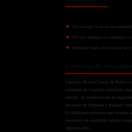
Probiótico
Bebidas Energeticas
Enzimas Digestivas
POR OBJETIVOS
Fibra
No exceder la dosis recomendad
Aloe Vera
Aumento de masa muscular
No usar durante el embarazo o l
Jengibre
Desarrollo de resistencia
Mantener fuera del alcance de lo
Pérdida de peso
SOPORTE DE ESTRÉS
Apoyo para entrenamiento
Magnesio
Conoce mas de este produc
Ashwagandha
Lipoblue Boost Cleanse & Balance f
Gaba
naturales de Lipoblue diseñados para
SAMe
interior. Su combinación de ingred
L-Teanina
procesos de limpieza y balance corpo
Es ideal para personas que desean se
INMUNIDAD
mantener un equilibrio interno, espe
Vitamina D
alimentación.