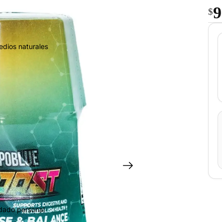
9
$
edios naturales
idado personal