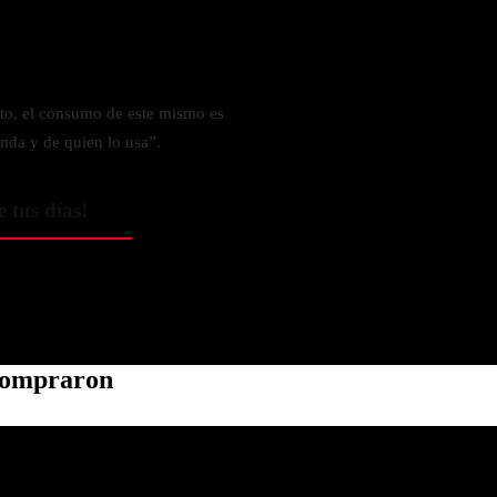
to, el consumo de este mismo es
nda y de quien lo usa”.
e tus días!
 compraron
Política de privacidad
Información de contacto