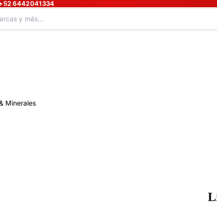
+52 6442041334
& Minerales
L