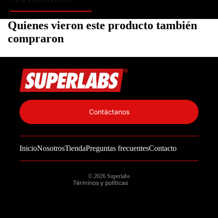
Quienes vieron este producto también
compraron
Política de privacidad
Información de contacto
Contáctanos
Política de reembolso
Términos del servicio
Inicio
Nosotros
Tienda
Preguntas frecuentes
Contacto
Política de envío
Aviso legal
© 2026
Superlabs
Términos y políticas