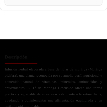
Descripción
Infusión herbal elaborada a base de hojas de moringa (Moringa
oleifera), una planta reconocida por su amplio perfil nutricional y
contenido natural de vitaminas, minerales, aminoácidos y
antioxidantes. El Té de Moringa Greenside ofrece una forma
práctica y agradable de incorporar esta planta a la rutina diaria,
ayudando a complementar una alimentación equilibrada y un
estilo de vida saludable.