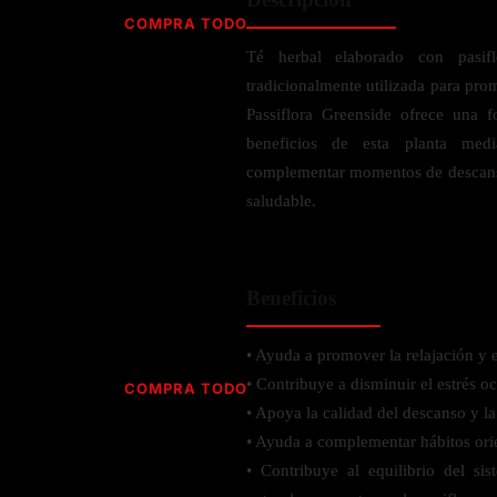
Jabón
Vitamina D
COMPRA TODO
Sérums
Jengibre
Té herbal elaborado con pasiflo
MULTIVITAMÍNICOS
Creatina
Ginkgo Biloba
tradicionalmente utilizada para prom
BELLEZA DESDE ADENTRO
Hidratación y Electrolitos
Hierba de San Juan
Para hombres
Passiflora Greenside ofrece una f
Proteína Vegana
Colágeno
Hoja de olivo
beneficios de esta planta medi
Para mujeres
Biotina
complementar momentos de descanso 
Hierbabuena
Para niños
PROTEÍNAS
saludable.
Alimentos
Ácido hialurónico
Berberina
HIERBAS L-N
Proteina Whey
Prenatal y postnatal
CUIDADO DEL CABELLO
Proteína Isolada
Maca
Beneficios
POR PREOCUPACIÓN
Proteína Vegana
Estilizado del cabello
Moringa
Proteína Vegetariana
Shampoo y acondicionador
Lavanda
NAC
• Ayuda a promover la relajación y e
Proteínas Especiales
Licopeno
Corazón y Cardiobascular
• Contribuye a disminuir el estrés o
COMPRA TODO
CUIDADO FACIAL
Luteina
Articulaciones
• Apoya la calidad del descanso y la
RESISTENCIA
Tés Herbales
Sérums
• Ayuda a complementar hábitos orie
Salud para Hombres
HIERBAS O-R
Hidratacion y Electrollitos
NAD
• Contribuye al equilibrio del si
Limpiador Facial
Salud para Mujeres