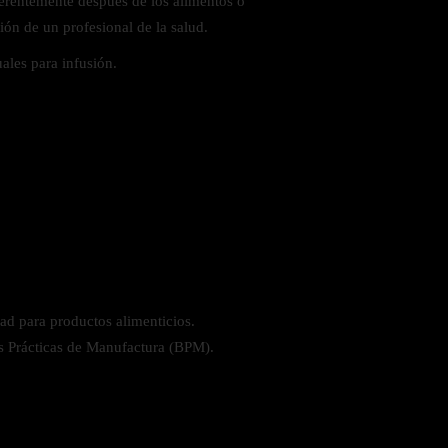
ferentemente después de los alimentos o
ión de un profesional de la salud.
uales para infusión.
dad para productos alimenticios.
s Prácticas de Manufactura (BPM).