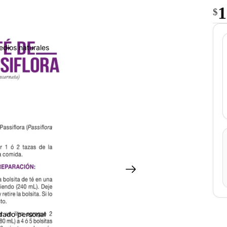
1
$
edios naturales
idado personal