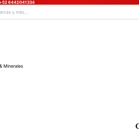
+52 6442041334
& Minerales