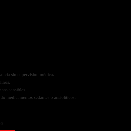
tancia sin supervisión médica.
niños.
nas sensibles.
ndo medicamentos sedantes o ansiolíticos.
to