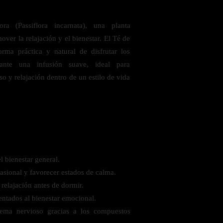
ra (Passiflora incarnata), una planta
over la relajación y el bienestar. El Té de
orma práctica y natural de disfrutar los
ante una infusión suave, ideal para
y relajación dentro de un estilo de vida
 saludables
l bienestar general.
casional y favorecer estados de calma.
 relajación antes de dormir.
ntados al bienestar emocional.
stema nervioso gracias a los compuestos