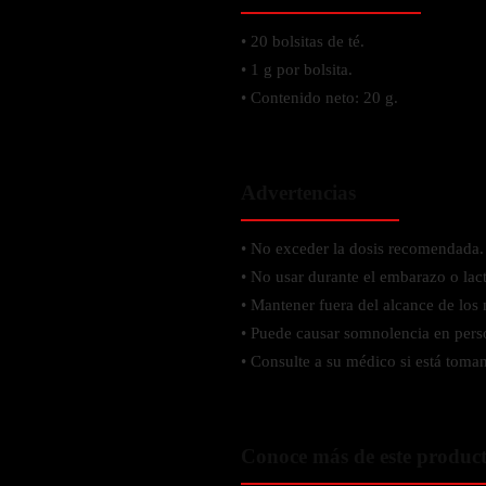
Probiótico
Bebidas Energeticas
• 20 bolsitas de té.
Enzimas Digestivas
POR OBJETIVOS
• 1 g por bolsita.
Fibra
• Contenido neto: 20 g.
Aloe Vera
Aumento de masa muscular
Jengibre
Desarrollo de resistencia
Pérdida de peso
Advertencias
SOPORTE DE ESTRÉS
Apoyo para entrenamiento
Magnesio
• No exceder la dosis recomendada.
Ashwagandha
• No usar durante el embarazo o lac
Gaba
• Mantener fuera del alcance de los 
• Puede causar somnolencia en perso
SAMe
• Consulte a su médico si está toma
L-Teanina
INMUNIDAD
Conoce más de este produc
Vitamina D