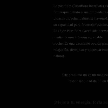
Zinc
La pasiflora (Passiflora incarnata) 
Oregano
fitoterapia debido a sus propiedades
Glutatión
bioactivos, principalmente flavonoid
su capacidad para favorecer estados
Saúco
El Té de Passiflora Greenside permit
BIENESTAR FEMENINO
mediante una infusión agradable que 
noche. Es una excelente opción par
Soporte Hormonal
relajación, descanso y bienestar em
Soporte Urinario
natural.
Belleza
Probióticos para Mujer
Este producto no es un medic
BIENESTAR MASCULINO
responsabilidad de quien 
Resistencia
Salud sexual
¡Mejora tu energía, fortalec
Salud para próstata