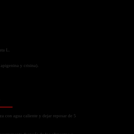
 la salud
ata L.
 apigenina y crisina).
o
aza con agua caliente y dejar reposar de 5
ás