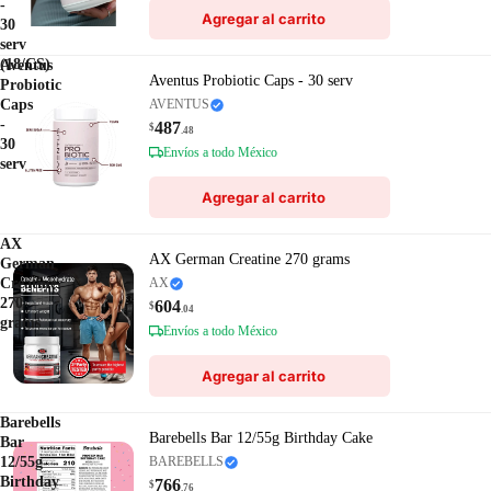
-
Agregar al carrito
30
serv
(18/CS)
Aventus
Aventus Probiotic Caps - 30 serv
Probiotic
Caps
AVENTUS
-
487
$
.48
30
Envíos a todo México
serv
Agregar al carrito
AX
AX German Creatine 270 grams
German
Creatine
AX
270
604
$
.04
grams
Envíos a todo México
Agregar al carrito
Barebells
Barebells Bar 12/55g Birthday Cake
Bar
12/55g
BAREBELLS
Birthday
766
$
.76