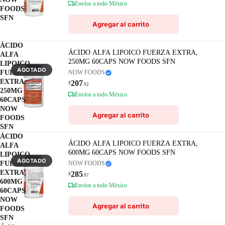
Envíos a todo México
FOODS
SFN
Agregar al carrito
ÁCIDO
ÁCIDO ALFA LIPOICO FUERZA EXTRA,
ALFA
250MG 60CAPS NOW FOODS SFN
LIPOICO
AGOTADO
FUERZA
NOW FOODS
EXTRA,
207
$
.92
250MG
Envíos a todo México
60CAPS
NOW
Agregar al carrito
FOODS
SFN
ÁCIDO
ÁCIDO ALFA LIPOICO FUERZA EXTRA,
ALFA
600MG 60CAPS NOW FOODS SFN
LIPOICO
AGOTADO
FUERZA
NOW FOODS
EXTRA,
285
$
.97
600MG
Envíos a todo México
60CAPS
NOW
Agregar al carrito
FOODS
SFN