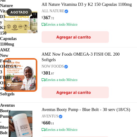
All
All Nature Vitamina D3 y K2 150 Capsulas 1100mg
Nature
Vitamina
ALL NATURE
AGOTADO
D3
367
$
.72
y
Envíos a todo México
K2
150
Agregar al carrito
Capsulas
1100mg
AMZ
AMZ Now Foods OMEGA-3 FISH OIL 200
Now
Softgels
Foods
OMEGA-
NOW FOODS
3
301
$
.97
FISH
Envíos a todo México
OIL
200
Agregar al carrito
Softgels
Aventus
Aventus Booty Pump - Blue Bolt - 30 serv (18/CS)
Booty
Pump
AVENTUS
-
660
$
.11
Blue
Envíos a todo México
Bolt