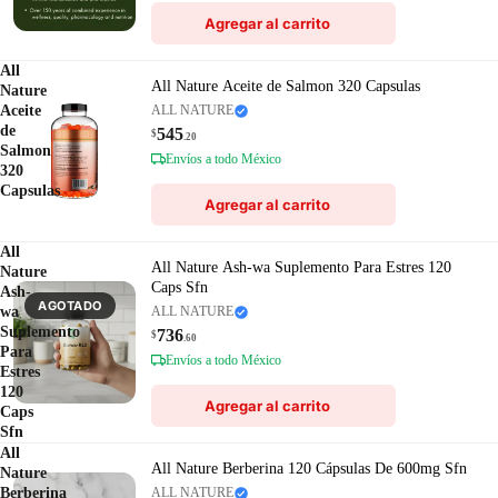
Agregar al carrito
All
All Nature Aceite de Salmon 320 Capsulas
Nature
Aceite
ALL NATURE
de
545
$
.20
Salmon
Envíos a todo México
320
Capsulas
Agregar al carrito
All
All Nature Ash-wa Suplemento Para Estres 120
Nature
Caps Sfn
Ash-
AGOTADO
wa
ALL NATURE
Suplemento
736
$
.60
Para
Envíos a todo México
Estres
120
Agregar al carrito
Caps
Sfn
All
All Nature Berberina 120 Cápsulas De 600mg Sfn
Nature
Berberina
ALL NATURE