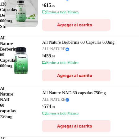
120
615
$
.96
Cápsulas
Envíos a todo México
De
600mg
Agregar al carrito
Sfn
All
All Nature Berberina 60 Capsulas 600mg
Nature
Berberina
ALL NATURE
60
455
$
.88
Capsulas
Envíos a todo México
600mg
Agregar al carrito
All
All Nature NAD 60 capsulas 750mg
Nature
NAD
ALL NATURE
60
574
$
.20
capsulas
Envíos a todo México
750mg
Agregar al carrito