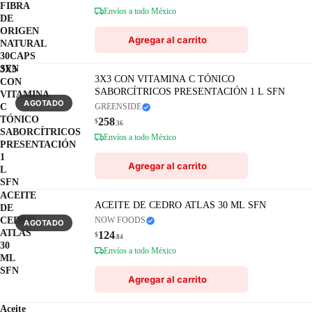
FIBRA
Envíos a todo México
DE
ORIGEN
Agregar al carrito
NATURAL
30CAPS
SFN
3X3
3X3 CON VITAMINA C TÓNICO
CON
SABORCÍTRICOS PRESENTACIÓN 1 L SFN
VITAMINA
AGOTADO
C
GREENSIDE
TÓNICO
258
$
.36
SABORCÍTRICOS
Envíos a todo México
PRESENTACIÓN
1
Agregar al carrito
L
SFN
ACEITE
ACEITE DE CEDRO ATLAS 30 ML SFN
DE
CEDRO
NOW FOODS
AGOTADO
ATLAS
124
$
.84
30
Envíos a todo México
ML
SFN
Agregar al carrito
Aceite