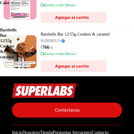
Cake
Envíos a todo México
Agregar al carrito
Barebells
Barebells Bar 12/55g Cookies & caramel
Bar
12/55g
BAREBELLS
Cookies
766
$
.76
&
Envíos a todo México
caramel
Agregar al carrito
Política de privacidad
Información de contacto
Contáctanos
Política de reembolso
Términos del servicio
Inicio
Nosotros
Tienda
Preguntas frecuentes
Contacto