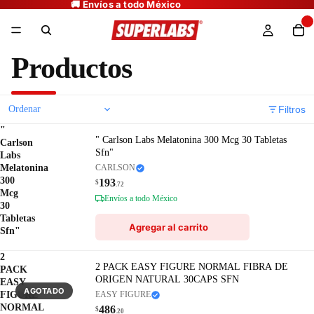
Productos
Filtros
"
" Carlson Labs Melatonina 300 Mcg 30 Tabletas
Carlson
Sfn"
Labs
Melatonina
CARLSON
300
193
$
.72
Mcg
Envíos a todo México
30
Tabletas
Agregar al carrito
Sfn"
2
2 PACK EASY FIGURE NORMAL FIBRA DE
PACK
ORIGEN NATURAL 30CAPS SFN
EASY
AGOTADO
FIGURE
EASY FIGURE
NORMAL
486
$
.20