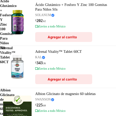
Ácido
Ácido Glutámico + Fosforo Y Zinc 100 Gomitas
Glutámico
Para Niños Sfn
+
Fosforo
SOLANUM
Y
202
$
.62
Zinc
Envíos a todo México
100
Gomitas
Agregar al carrito
Para
Niños
Sfn
Adrenal
Adrenal Vitality™ Tablet 60CT
Vitality™
Tablet
KAL
60CT
343
$
.36
Envíos a todo México
Agregar al carrito
Albion
Albion Glicinato de magnesio 60 tabletas
Glicinato
de
SWANSON
magnesio
225
$
.60
60
Envíos a todo México
tabletas