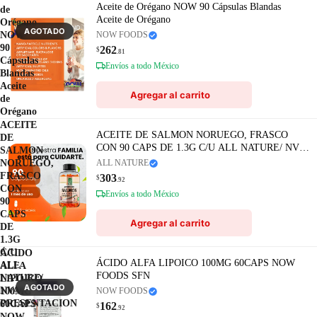
Aceite de Orégano NOW 90 Cápsulas Blandas
de
Aceite de Orégano
Orégano
AGOTADO
NOW
NOW FOODS
90
262
$
.81
Cápsulas
Envíos a todo México
Blandas
Aceite
Agregar al carrito
de
Orégano
ACEITE
ACEITE DE SALMON NORUEGO, FRASCO
DE
CON 90 CAPS DE 1.3G C/U ALL NATURE/ NVA
SALMON
PRESENTACION
NORUEGO,
ALL NATURE
FRASCO
303
$
.92
CON
Envíos a todo México
90
CAPS
Agregar al carrito
DE
1.3G
C/U
ÁCIDO
ÁCIDO ALFA LIPOICO 100MG 60CAPS NOW
ALL
ALFA
FOODS SFN
NATURE/
LIPOICO
AGOTADO
NVA
100MG
NOW FOODS
PRESENTACION
60CAPS
162
$
.92
NOW