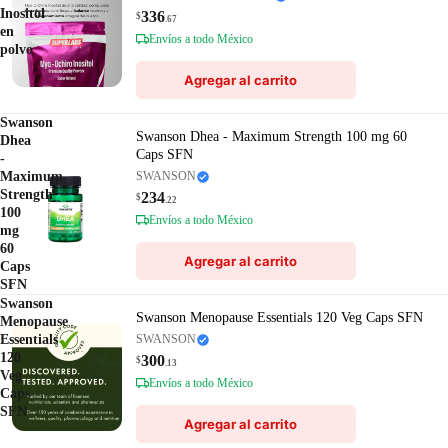
Inositol
336
$
.67
en
Envíos a todo México
polvo
Agregar al carrito
Swanson
Swanson Dhea - Maximum Strength 100 mg 60
Dhea
Caps SFN
-
Maximum
SWANSON
Strength
234
$
.22
100
Envíos a todo México
mg
60
Agregar al carrito
Caps
SFN
Swanson
Swanson Menopause Essentials 120 Veg Caps SFN
Menopause
Essentials
SWANSON
120
300
$
.13
Veg
Envíos a todo México
Caps
SFN
Agregar al carrito