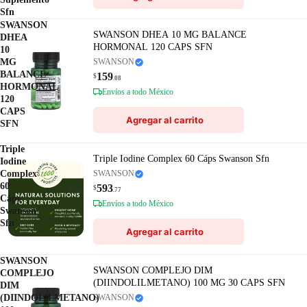
Sfn
SWANSON
SWANSON DHEA 10 MG BALANCE
DHEA
HORMONAL 120 CAPS SFN
10
MG
SWANSON
BALANCE
159
$
.08
HORMONAL
Envíos a todo México
120
CAPS
Agregar al carrito
SFN
Triple
Triple Iodine Complex 60 Cáps Swanson Sfn
Iodine
Complex
SWANSON
60
593
$
.77
Cáps
Envíos a todo México
Swanson
Sfn
Agregar al carrito
SWANSON
SWANSON COMPLEJO DIM
COMPLEJO
(DIINDOLILMETANO) 100 MG 30 CAPS SFN
DIM
(DIINDOLILMETANO)
SWANSON