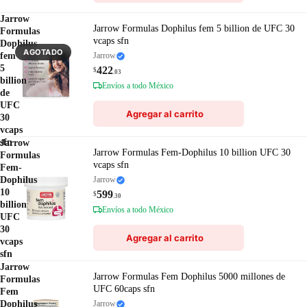
Jarrow
Jarrow Formulas Dophilus fem 5 billion de UFC 30
Formulas
vcaps sfn
Dophilus
AGOTADO
fem
Jarrow
5
422
$
.03
billion
Envíos a todo México
de
UFC
Agregar al carrito
30
vcaps
sfn
Jarrow
Jarrow Formulas Fem-Dophilus 10 billion UFC 30
Formulas
vcaps sfn
Fem-
Dophilus
Jarrow
10
599
$
.30
billion
Envíos a todo México
UFC
30
Agregar al carrito
vcaps
sfn
Jarrow
Jarrow Formulas Fem Dophilus 5000 millones de
Formulas
UFC 60caps sfn
Fem
Dophilus
Jarrow