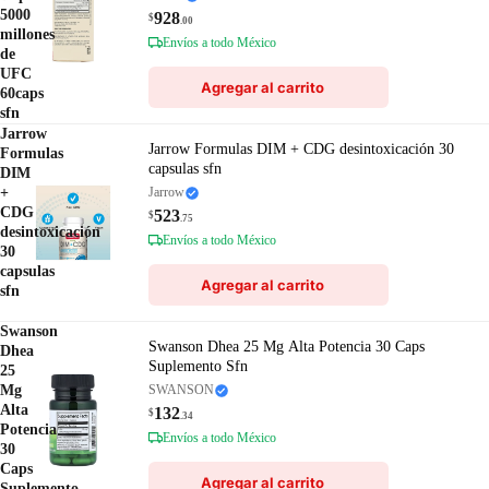
5000
928
$
.00
millones
Envíos a todo México
de
UFC
Agregar al carrito
60caps
sfn
Jarrow
Jarrow Formulas DIM + CDG desintoxicación 30
Formulas
capsulas sfn
DIM
+
Jarrow
CDG
523
$
.75
desintoxicación
Envíos a todo México
30
capsulas
Agregar al carrito
sfn
Swanson
Swanson Dhea 25 Mg Alta Potencia 30 Caps
Dhea
Suplemento Sfn
25
Mg
SWANSON
Alta
132
$
.34
Potencia
Envíos a todo México
30
Caps
Agregar al carrito
Suplemento