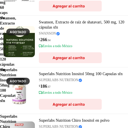
mg
Agregar al carrito
60
caps
sfn
Swanson,
Swanson, Extracto de raíz de shatavari, 500 mg, 120
Extracto
cápsulas sfn
de
AGOTADO
raíz
SWANSON
de
266
$
.34
shatavari,
Envíos a todo México
500
mg,
Agregar al carrito
120
cápsulas
sfn
Superlabs
Superlabs Nutrition Inositol 50mg 100 Capsulas sfn
Nutrition
Inositol
SUPERLABS NUTRITION
AGOTADO
50mg
186
$
.37
100
Envíos a todo México
Capsulas
sfn
Agregar al carrito
Superlabs
Superlabs Nutrition Chiro Inositol en polvo
Nutrition
Chiro
SUPERLABS NUTRITION