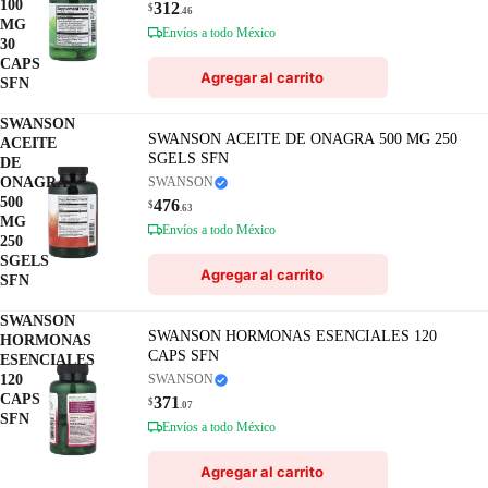
100
312
$
.46
MG
Envíos a todo México
30
CAPS
Agregar al carrito
SFN
SWANSON
SWANSON ACEITE DE ONAGRA 500 MG 250
ACEITE
SGELS SFN
DE
ONAGRA
SWANSON
500
476
$
.63
MG
Envíos a todo México
250
SGELS
Agregar al carrito
SFN
SWANSON
SWANSON HORMONAS ESENCIALES 120
HORMONAS
CAPS SFN
ESENCIALES
120
SWANSON
CAPS
371
$
.07
SFN
Envíos a todo México
Agregar al carrito