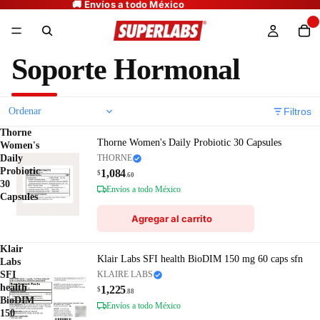
Soporte Hormonal
Filtros
Thorne
Thorne Women's Daily Probiotic 30 Capsules
Women's
Daily
THORNE
Probiotic
1,084
$
.60
30
Envíos a todo México
Capsules
Agregar al carrito
Klair
Klair Labs SFI health BioDIM 150 mg 60 caps sfn
Labs
SFI
KLAIRE LABS
health
1,225
$
.88
BioDIM
Envíos a todo México
150