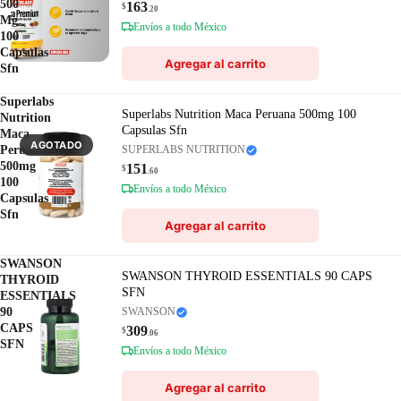
500
163
$
.20
Mg
Envíos a todo México
100
Capsulas
Agregar al carrito
Sfn
Superlabs
Superlabs Nutrition Maca Peruana 500mg 100
Nutrition
Capsulas Sfn
Maca
AGOTADO
Peruana
SUPERLABS NUTRITION
500mg
151
$
.60
100
Envíos a todo México
Capsulas
Sfn
Agregar al carrito
SWANSON
SWANSON THYROID ESSENTIALS 90 CAPS
THYROID
SFN
ESSENTIALS
90
SWANSON
CAPS
309
$
.06
SFN
Envíos a todo México
Agregar al carrito