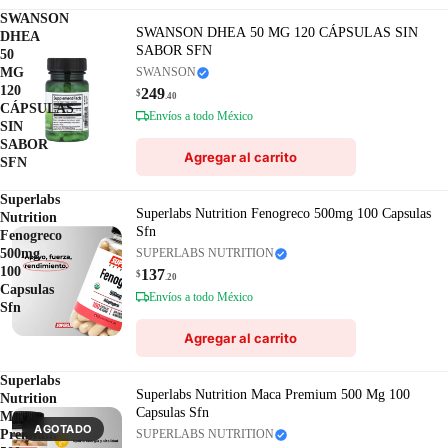
SWANSON
SWANSON DHEA 50 MG 120 CÁPSULAS SIN
DHEA
SABOR SFN
50
MG
SWANSON
120
249
$
.40
CÁPSULAS
Envíos a todo México
SIN
SABOR
Agregar al carrito
SFN
Superlabs
Superlabs Nutrition Fenogreco 500mg 100 Capsulas
Nutrition
Sfn
Fenogreco
500mg
SUPERLABS NUTRITION
100
137
$
.20
Capsulas
Envíos a todo México
Sfn
Agregar al carrito
Superlabs
Superlabs Nutrition Maca Premium 500 Mg 100
Nutrition
Capsulas Sfn
Maca
AGOTADO
Premium
SUPERLABS NUTRITION