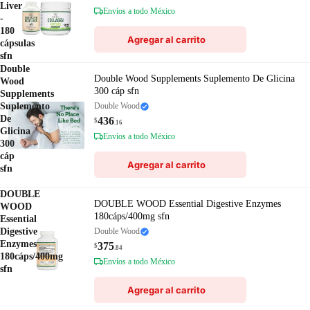
Liver
Envíos a todo México
-
180
Agregar al carrito
cápsulas
sfn
Double
Double Wood Supplements Suplemento De Glicina
Wood
300 cáp sfn
Supplements
Suplemento
Double Wood
De
436
$
.16
Glicina
Envíos a todo México
300
cáp
Agregar al carrito
sfn
DOUBLE
DOUBLE WOOD Essential Digestive Enzymes
WOOD
180cáps/400mg sfn
Essential
Digestive
Double Wood
Enzymes
375
$
.84
180cáps/400mg
Envíos a todo México
sfn
Agregar al carrito