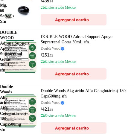
439
$
.64
Mg,
Envíos a todo México
60
Softgels
Agregar al carrito
Sfn
DOUBLE
DOUBLE WOOD AdrenalSupport Apoyo
WOOD
Suprarrenal Gotas 30mL sfn
AdrenalSupport
Apoyo
Double Wood
Suprarrenal
251
$
.72
Gotas
Envíos a todo México
30mL
sfn
Agregar al carrito
Double
Double Woods Akg ácido Alfa Cetoglutárico) 180
Woods
Caps500mg sfn
Akg
ácido
Double Wood
Alfa
421
$
.08
Cetoglutárico)
Envíos a todo México
180
Caps500mg
Agregar al carrito
sfn