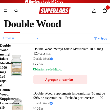
Double Wood
Filtros
Double
Double Wood methyl folate Metilfolato 1000 mcg
Wood
120 caps sfn
methyl
folate
Double Wood
Metilfolato
273
$
.76
1000
Envíos a todo México
mcg
120
Agregar al carrito
caps
sfn
Double
Double Wood Supplements Espermidina (10 mg de
Wood
99% de espermidina – Probado por terceros – 120
Supplements
cápsulas – Más de 100 veces más potente que el
Espermidina
Double Wood
extracto de germen de trigo
(10
467
$
.48