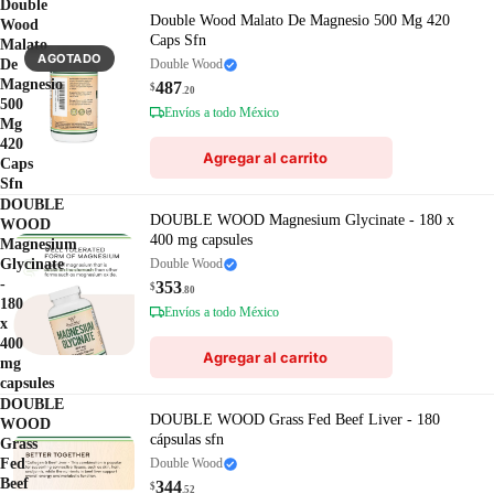
Double
Double Wood Malato De Magnesio 500 Mg 420
Wood
Caps Sfn
Malato
AGOTADO
De
Double Wood
Magnesio
487
$
.20
500
Envíos a todo México
Mg
420
Agregar al carrito
Caps
Sfn
DOUBLE
DOUBLE WOOD Magnesium Glycinate - 180 x
WOOD
400 mg capsules
Magnesium
Glycinate
Double Wood
-
353
$
.80
180
Envíos a todo México
x
400
Agregar al carrito
mg
capsules
DOUBLE
DOUBLE WOOD Grass Fed Beef Liver - 180
WOOD
cápsulas sfn
Grass
Fed
Double Wood
Beef
344
$
.52