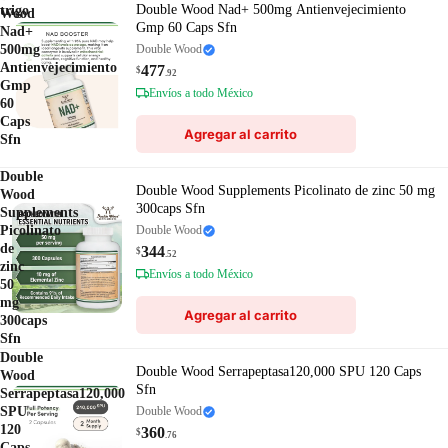
Double Wood Nad+ 500mg Antienvejecimiento
trigo
Wood
Gmp 60 Caps Sfn
Nad+
500mg
Double Wood
Antienvejecimiento
477
$
.92
Gmp
Envíos a todo México
60
Caps
Agregar al carrito
Sfn
Double
Double Wood Supplements Picolinato de zinc 50 mg
Wood
300caps Sfn
Supplements
Picolinato
Double Wood
de
344
$
.52
zinc
Envíos a todo México
50
mg
Agregar al carrito
300caps
Sfn
Double
Double Wood Serrapeptasa120,000 SPU 120 Caps
Wood
Sfn
Serrapeptasa120,000
SPU
Double Wood
120
360
$
.76
Caps