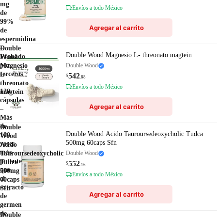
mg
Envíos a todo México
de
99%
Agregar al carrito
de
espermidina
–
Double
Double Wood Magnesio L- threonato magtein
Probado
Wood
por
Magnesio
Double Wood
terceros
L-
542
$
.88
–
threonato
Envíos a todo México
120
magtein
cápsulas
Agregar al carrito
–
Más
de
Double
Double Wood Acido Tauroursedeoxycholic Tudca
100
Wood
500mg 60caps Sfn
veces
Acido
más
Tauroursedeoxycholic
Double Wood
potente
Tudca
552
$
.16
que
500mg
Envíos a todo México
el
60caps
extracto
Sfn
Agregar al carrito
de
germen
de
Double