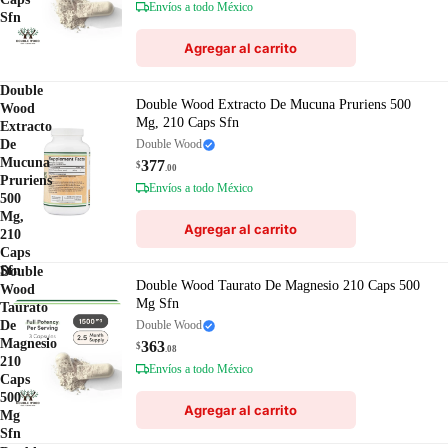
Envíos a todo México
Sfn
Agregar al carrito
Double
Double Wood Extracto De Mucuna Pruriens 500
Wood
Mg, 210 Caps Sfn
Extracto
De
Double Wood
Mucuna
377
$
.00
Pruriens
Envíos a todo México
500
Mg,
Agregar al carrito
210
Caps
Sfn
Double
Double Wood Taurato De Magnesio 210 Caps 500
Wood
Mg Sfn
Taurato
De
Double Wood
Magnesio
363
$
.08
210
Envíos a todo México
Caps
500
Agregar al carrito
Mg
Sfn