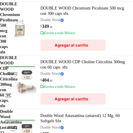
DOUBLE
DOUBLE WOOD Chromium Picolinate 500 mcg
WOOD
con 300 caps sfn
Chromium
Picolinate
Double Wood
500
349
$
.16
mcg
Envíos a todo México
con
300
Agregar al carrito
caps
sfn
DOUBLE
DOUBLE WOOD CDP Choline Citicolina 300mg
WOOD
con 60 caps. sfn
CDP
Choline
Double Wood
Citicolina
404
$
.84
300mg
Envíos a todo México
con
60
Agregar al carrito
caps.
sfn
Double
Double Wood Astaxantina (astareal) 12 Mg, 60
Wood
Softgels Sfn
Astaxantina
(astareal)
Double Wood
12