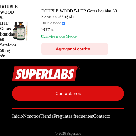
DOUBLE
DOUBLE WOOD 5-HTP Gotas líquidas 60
WOOD
Servicios 50mg sfn
5-
HTP
Double Wood
Gotas
377
$
.00
líquidas
Envíos a todo México
60
Servicios
Agregar al carrito
50mg
sfn
Política de privacidad
Información de contacto
Contáctanos
Política de reembolso
Términos del servicio
Inicio
Nosotros
Tienda
Preguntas frecuentes
Contacto
Política de envío
Aviso legal
© 2026
Superlabs