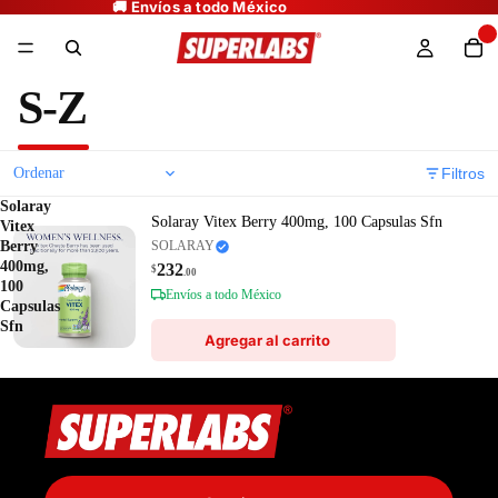
S-Z
Filtros
Solaray
Solaray Vitex Berry 400mg, 100 Capsulas Sfn
Vitex
Berry
SOLARAY
400mg,
232
$
.00
100
Envíos a todo México
Capsulas
Sfn
Agregar al carrito
Política de privacidad