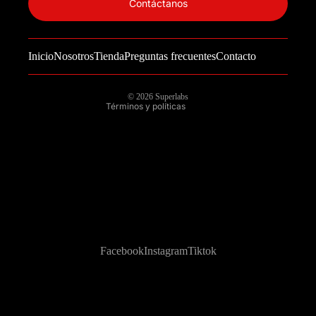
Información de contacto
Contáctanos
Política de reembolso
Términos del servicio
Inicio
Nosotros
Tienda
Preguntas frecuentes
Contacto
Política de envío
Aviso legal
© 2026
Superlabs
Términos y políticas
Facebook
Instagram
Tiktok