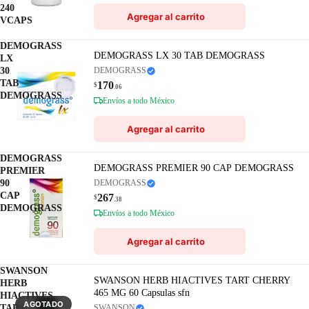
240
Agregar al carrito
VCAPS
DEMOGRASS
DEMOGRASS LX 30 TAB DEMOGRASS
LX
30
DEMOGRASS
TAB
170
$
.06
DEMOGRASS
Envíos a todo México
Agregar al carrito
DEMOGRASS
DEMOGRASS PREMIER 90 CAP DEMOGRASS
PREMIER
90
DEMOGRASS
CAP
267
$
.38
DEMOGRASS
Envíos a todo México
Agregar al carrito
SWANSON
SWANSON HERB HIACTIVES TART CHERRY
HERB
465 MG 60 Capsulas sfn
HIACTIVES
AGOTADO
TART
SWANSON