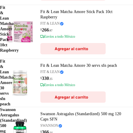
Fit
Fit & Lean Matcha Amore Stick Pack 10ct
&
Raspberry
Lean
Matcha
FIT & LEAN
Amore
266
$
.07
Stick
Envíos a todo México
Pack
10ct
Agregar al carrito
Raspberry
Fit
Fit & Lean Matcha Amore 30 servs sfn peach
&
Lean
FIT & LEAN
Matcha
330
$
.25
Amore
Envíos a todo México
30
servs
Agregar al carrito
sfn
peach
Swanson
Swanson Astragalus (Standardized) 500 mg 120
Astragalus
Caps SFN
(Standardized)
500
SWANSON
mg
366
$
.14