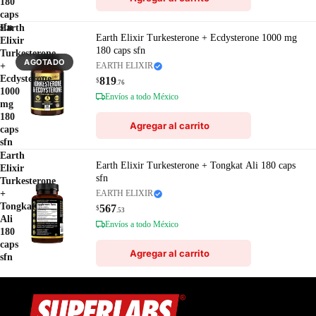
180
caps
sfn
Earth
Earth Elixir Turkesterone + Ecdysterone 1000 mg
Elixir
180 caps sfn
Turkesterone
AGOTADO
+
EARTH ELIXIR
Ecdysterone
819
$
.76
1000
Envíos a todo México
mg
180
Agregar al carrito
caps
sfn
Earth
Earth Elixir Turkesterone + Tongkat Ali 180 caps
Elixir
sfn
Turkesterone
+
EARTH ELIXIR
Tongkat
567
$
.53
Ali
Envíos a todo México
180
caps
Agregar al carrito
sfn