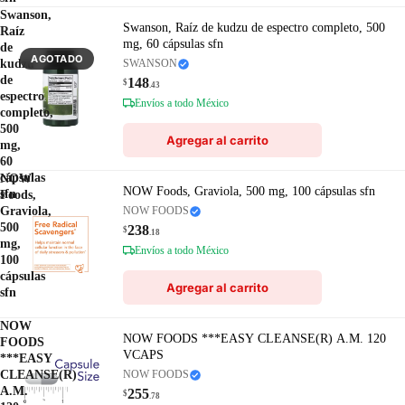
Swanson,
Swanson, Raíz de kudzu de espectro completo, 500
Raíz
mg, 60 cápsulas sfn
de
AGOTADO
kudzu
SWANSON
de
148
$
.43
espectro
Envíos a todo México
completo,
500
Agregar al carrito
mg,
60
cápsulas
NOW
NOW Foods, Graviola, 500 mg, 100 cápsulas sfn
sfn
Foods,
Graviola,
NOW FOODS
500
238
$
.18
mg,
Envíos a todo México
100
cápsulas
Agregar al carrito
sfn
NOW
NOW FOODS ***EASY CLEANSE(R) A.M. 120
FOODS
VCAPS
***EASY
CLEANSE(R)
NOW FOODS
A.M.
255
$
.78