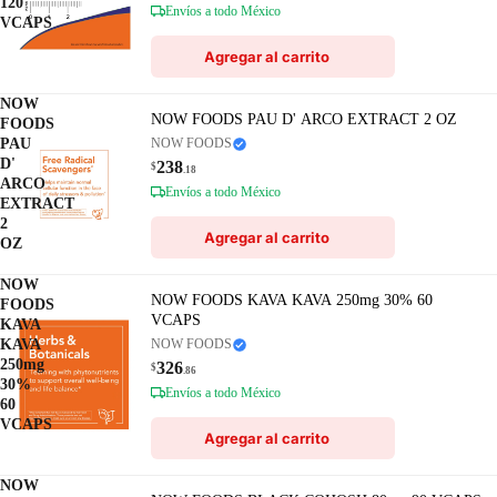
120
Envíos a todo México
VCAPS
Agregar al carrito
NOW
NOW FOODS PAU D' ARCO EXTRACT 2 OZ
FOODS
PAU
NOW FOODS
D'
238
$
.18
ARCO
Envíos a todo México
EXTRACT
2
Agregar al carrito
OZ
NOW
NOW FOODS KAVA KAVA 250mg 30% 60
FOODS
VCAPS
KAVA
KAVA
NOW FOODS
250mg
326
$
.86
30%
Envíos a todo México
60
VCAPS
Agregar al carrito
NOW