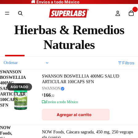
Hierbas & Remedios
Naturales
Filtros
SWANSON
SWANSON BOSWELLIA 400MG SALUD
BOSWELLIA
ARTICULAR 100CAPS SFN
400MG
AGOTADO
SALUD
SWANSON
ARTICULAR
166
$
.22
100CAPS
Envíos a todo México
SFN
Agregar al carrito
NOW
NOW Foods, Cáscara sagrada, 450 mg, 250 vegcaps
Foods,
sfn (copia)