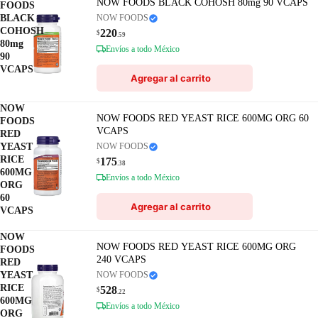
NOW FOODS BLACK COHOSH 80mg 90 VCAPS
FOODS
BLACK
NOW FOODS
COHOSH
220
$
.59
80mg
Envíos a todo México
90
VCAPS
Agregar al carrito
NOW
NOW FOODS RED YEAST RICE 600MG ORG 60
FOODS
VCAPS
RED
YEAST
NOW FOODS
RICE
175
$
.38
600MG
Envíos a todo México
ORG
60
Agregar al carrito
VCAPS
NOW
NOW FOODS RED YEAST RICE 600MG ORG
FOODS
240 VCAPS
RED
YEAST
NOW FOODS
RICE
528
$
.22
600MG
Envíos a todo México
ORG