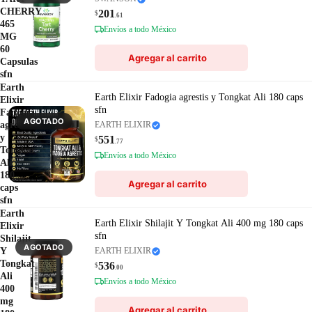
CHERRY
201
$
.61
465
Envíos a todo México
MG
60
Agregar al carrito
Capsulas
sfn
Earth
Earth Elixir Fadogia agrestis y Tongkat Ali 180 caps
Elixir
sfn
Fadogia
AGOTADO
agrestis
EARTH ELIXIR
y
551
$
.77
Tongkat
Envíos a todo México
Ali
180
Agregar al carrito
caps
sfn
Earth
Earth Elixir Shilajit Y Tongkat Ali 400 mg 180 caps
Elixir
sfn
Shilajit
AGOTADO
Y
EARTH ELIXIR
Tongkat
536
$
.00
Ali
Envíos a todo México
400
mg
Agregar al carrito