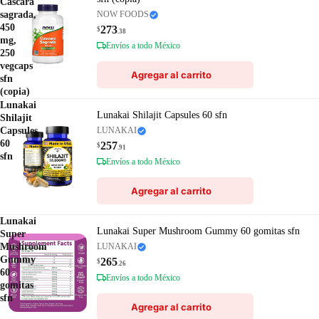
Cáscara
sagrada,
NOW FOODS
450
273
$
.38
mg,
Envíos a todo México
250
vegcaps
Agregar al carrito
sfn
(copia)
Lunakai
Lunakai Shilajit Capsules 60 sfn
Shilajit
Capsules
LUNAKAI
60
257
$
.91
sfn
Envíos a todo México
Agregar al carrito
Lunakai
Lunakai Super Mushroom Gummy 60 gomitas sfn
Super
Mushroom
LUNAKAI
Gummy
265
$
.26
60
Envíos a todo México
gomitas
sfn
Agregar al carrito