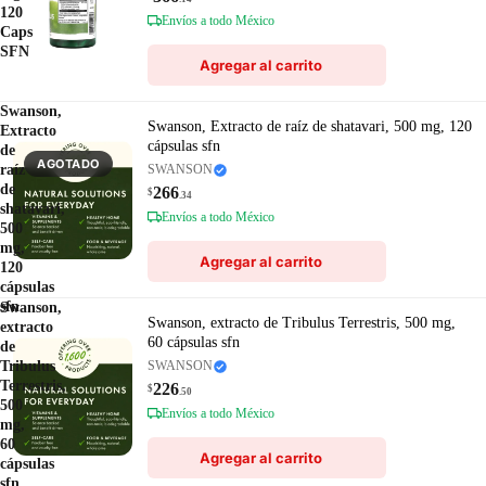
120
Envíos a todo México
Caps
SFN
Agregar al carrito
Swanson,
Swanson, Extracto de raíz de shatavari, 500 mg, 120
Extracto
cápsulas sfn
de
AGOTADO
raíz
SWANSON
de
266
$
.34
shatavari,
Envíos a todo México
500
mg,
Agregar al carrito
120
cápsulas
sfn
Swanson,
Swanson, extracto de Tribulus Terrestris, 500 mg,
extracto
60 cápsulas sfn
de
Tribulus
SWANSON
Terrestris,
226
$
.50
500
Envíos a todo México
mg,
60
Agregar al carrito
cápsulas
sfn