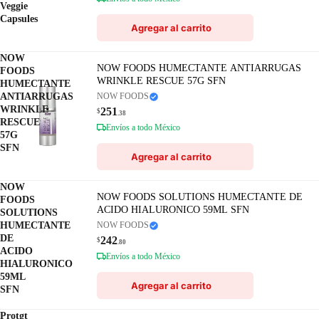
Veggie
Capsules
Agregar al carrito
NOW
NOW FOODS HUMECTANTE ANTIARRUGAS
FOODS
WRINKLE RESCUE 57G SFN
HUMECTANTE
ANTIARRUGAS
NOW FOODS
WRINKLE
251
$
.38
RESCUE
Envíos a todo México
57G
SFN
Agregar al carrito
NOW
NOW FOODS SOLUTIONS HUMECTANTE DE
FOODS
ACIDO HIALURONICO 59ML SFN
SOLUTIONS
HUMECTANTE
NOW FOODS
DE
242
$
.80
ACIDO
Envíos a todo México
HIALURONICO
59ML
Agregar al carrito
SFN
Protgt