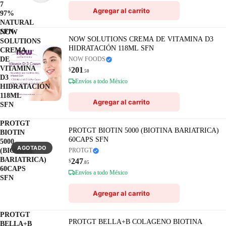
7
Agregar al carrito
97%
NATURAL
SFN
NOW
NOW SOLUTIONS CREMA DE VITAMINA D3
SOLUTIONS
HIDRATACIÓN 118ML SFN
CREMA
DE
NOW FOODS
VITAMINA
201
$
.50
D3
Envíos a todo México
HIDRATACIÓN
118ML
Agregar al carrito
SFN
PROTGT
PROTGT BIOTIN 5000 (BIOTINA BARIATRICA)
BIOTIN
60CAPS SFN
5000
AGOTADO
(BIOTINA
PROTGT
BARIATRICA)
247
$
.05
60CAPS
Envíos a todo México
SFN
Agregar al carrito
PROTGT
PROTGT BELLA+B COLAGENO BIOTINA
BELLA+B