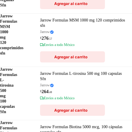
Agregar al carrito
Sfn
Jarrow
Jarrow Formulas MSM 1000 mg 120 comprimidos
Formulas
sfn
MSM
1000
Jarrow
mg
276
$
.57
120
Envíos a todo México
comprimidos
sfn
Agregar al carrito
Jarrow
Jarrow Formulas L-tirosina 500 mg 100 capsulas
Formulas
Sfn
L-
tirosina
Jarrow
500
264
$
.40
mg
Envíos a todo México
100
capsulas
Agregar al carrito
Sfn
Jarrow
Jarrow Formulas Biotina 5000 mcg, 100 cápsulas
Formulas