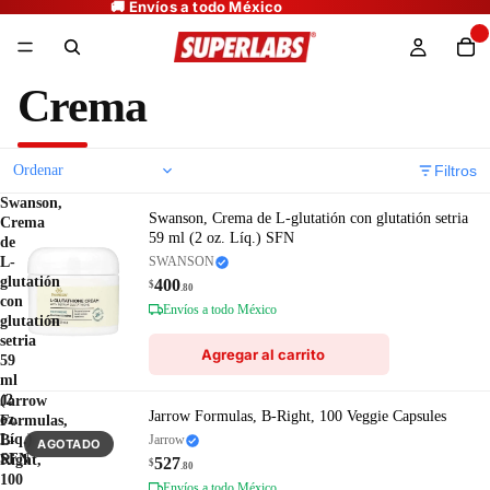
Crema
Filtros
Swanson,
Swanson, Crema de L-glutatión con glutatión setria
Crema
59 ml (2 oz. Líq.) SFN
de
L-
SWANSON
glutatión
400
$
.80
con
Envíos a todo México
glutatión
setria
Agregar al carrito
59
ml
(2
Jarrow
Jarrow Formulas, B-Right, 100 Veggie Capsules
oz.
Formulas,
Líq.)
B-
Jarrow
AGOTADO
SFN
Right,
527
$
.80
100
Envíos a todo México