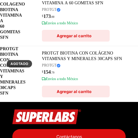
VITAMINA A 60 GOMITAS SFN
COLAGENO
BIOTINA
PROTGT
VITAMINA
173
$
.00
A
Envíos a todo México
60
GOMITAS
Agregar al carrito
SFN
PROTGT
PROTGT BIOTINA CON COLÁGENO
BIOTINA
VITAMINAS Y MINERALES 30CAPS SFN
CON
AGOTADO
COLÁGENO
PROTGT
VITAMINAS
154
$
.79
Y
Envíos a todo México
MINERALES
30CAPS
Agregar al carrito
SFN
Política de privacidad
Información de contacto
Contáctanos