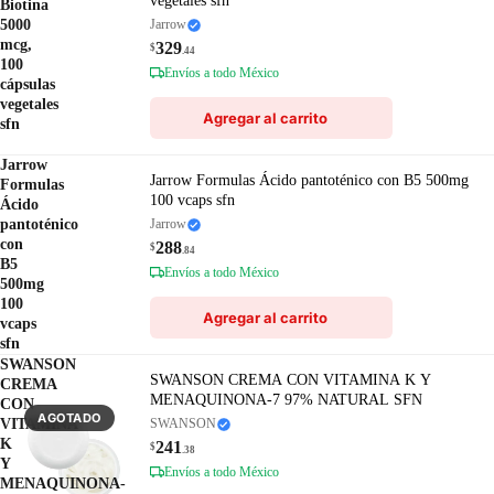
vegetales sfn
Biotina
5000
Jarrow
mcg,
329
$
.44
100
Envíos a todo México
cápsulas
vegetales
Agregar al carrito
sfn
Jarrow
Jarrow Formulas Ácido pantoténico con B5 500mg
Formulas
100 vcaps sfn
Ácido
pantoténico
Jarrow
con
288
$
.84
B5
Envíos a todo México
500mg
100
Agregar al carrito
vcaps
sfn
SWANSON
SWANSON CREMA CON VITAMINA K Y
CREMA
MENAQUINONA-7 97% NATURAL SFN
CON
AGOTADO
VITAMINA
SWANSON
K
241
$
.38
Y
Envíos a todo México
MENAQUINONA-