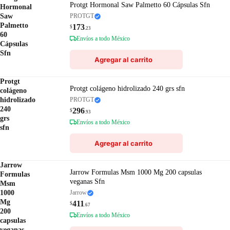
Protgt Hormonal Saw Palmetto 60 Cápsulas Sfn
Hormonal
Saw
PROTGT
Palmetto
173
$
.23
60
Envíos a todo México
Cápsulas
Sfn
Agregar al carrito
Protgt
Protgt colágeno hidrolizado 240 grs sfn
colágeno
hidrolizado
PROTGT
240
296
$
.93
grs
Envíos a todo México
sfn
Agregar al carrito
Jarrow
Jarrow Formulas Msm 1000 Mg 200 capsulas
Formulas
veganas Sfn
Msm
1000
Jarrow
Mg
411
$
.67
200
Envíos a todo México
capsulas
veganas