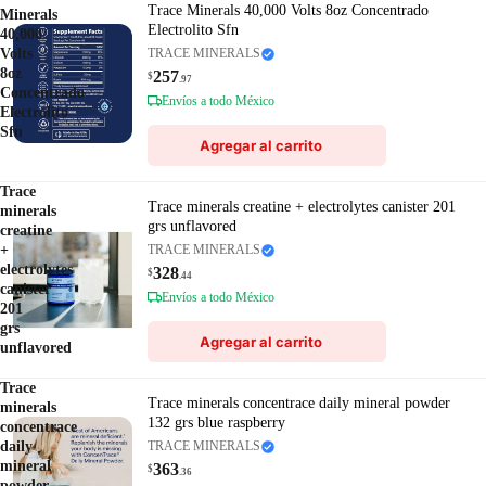
Trace Minerals 40,000 Volts 8oz Concentrado
Minerals
Electrolito Sfn
40,000
Volts
TRACE MINERALS
8oz
257
$
.97
Concentrado
Envíos a todo México
Electrolito
Sfn
Agregar al carrito
Trace
Trace minerals creatine + electrolytes canister 201
minerals
grs unflavored
creatine
+
TRACE MINERALS
electrolytes
328
$
.44
canister
Envíos a todo México
201
grs
Agregar al carrito
unflavored
Trace
Trace minerals concentrace daily mineral powder
minerals
132 grs blue raspberry
concentrace
daily
TRACE MINERALS
mineral
363
$
.36
powder