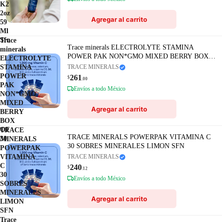
K2
2oz
Agregar al carrito
59
Ml
Sfn
Trace
Trace minerals ELECTROLYTE STAMINA
minerals
POWER PAK NON*GMO MIXED BERRY BOX
ELECTROLYTE
OF 30
STAMINA
TRACE MINERALS
POWER
261
$
.00
PAK
Envíos a todo México
NON*GMO
MIXED
Agregar al carrito
BERRY
BOX
OF
TRACE
TRACE MINERALS POWERPAK VITAMINA C
30
MINERALS
30 SOBRES MINERALES LIMON SFN
POWERPAK
VITAMINA
TRACE MINERALS
C
240
$
.12
30
Envíos a todo México
SOBRES
MINERALES
Agregar al carrito
LIMON
SFN
Trace