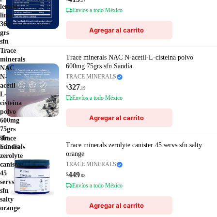
.27
lemon
Envíos a todo México
lime
369
Agregar al carrito
grs
sfn
Trace
Trace minerals NAC N-acetil-L-cisteína polvo
minerals
600mg 75grs sfn Sandía
NAC
N-
TRACE MINERALS
acetil-
327
$
.19
L-
Envíos a todo México
cisteína
polvo
Agregar al carrito
600mg
75grs
sfn
Trace
Trace minerals zerolyte canister 45 servs sfn salty
Sandía
minerals
orange
zerolyte
canister
TRACE MINERALS
45
449
$
.88
servs
Envíos a todo México
sfn
salty
Agregar al carrito
orange