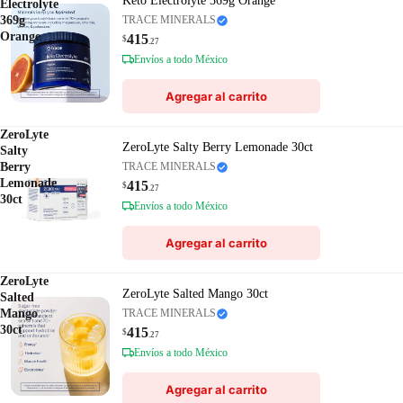
Keto Electrolyte 369g Orange
Electrolyte
369g
TRACE MINERALS
Orange
415
$
.27
Envíos a todo México
Agregar al carrito
ZeroLyte
ZeroLyte Salty Berry Lemonade 30ct
Salty
Berry
TRACE MINERALS
Lemonade
415
$
.27
30ct
Envíos a todo México
Agregar al carrito
ZeroLyte
ZeroLyte Salted Mango 30ct
Salted
Mango
TRACE MINERALS
30ct
415
$
.27
Envíos a todo México
Agregar al carrito