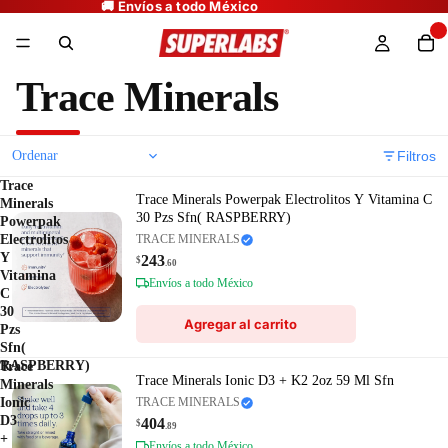
Trace Minerals
Filtros
Trace
Trace Minerals Powerpak Electrolitos Y Vitamina C
Minerals
30 Pzs Sfn( RASPBERRY)
Powerpak
Electrolitos
TRACE MINERALS
Y
243
$
.60
Vitamina
Envíos a todo México
C
30
Agregar al carrito
Pzs
Sfn(
RASPBERRY)
Trace
Trace Minerals Ionic D3 + K2 2oz 59 Ml Sfn
Minerals
Ionic
TRACE MINERALS
D3
404
$
.89
+
Envíos a todo México