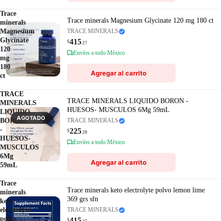
Trace
Trace minerals Magnesium Glycinate 120 mg 180 ct
minerals
Magnesium
TRACE MINERALS
Glycinate
415
$
.27
120
Envíos a todo México
mg
180
Agregar al carrito
ct
TRACE
TRACE MINERALS LIQUIDO BORON -
MINERALS
HUESOS- MUSCULOS 6Mg 59mL
LIQUIDO
AGOTADO
BORON
TRACE MINERALS
-
225
$
.20
HUESOS-
Envíos a todo México
MUSCULOS
6Mg
Agregar al carrito
59mL
Trace
Trace minerals keto electrolyte polvo lemon lime
minerals
369 grs sfn
keto
electrolyte
TRACE MINERALS
polvo
415
$