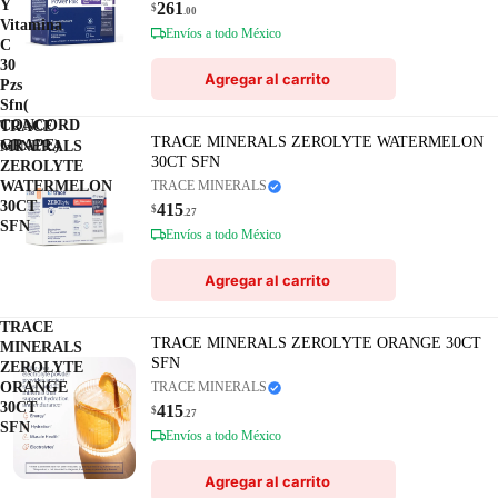
Y
261
$
.00
Vitamina
Envíos a todo México
C
30
Agregar al carrito
Pzs
Sfn(
CONCORD
TRACE
TRACE MINERALS ZEROLYTE WATERMELON
GRAPE)
MINERALS
30CT SFN
ZEROLYTE
WATERMELON
TRACE MINERALS
30CT
415
$
.27
SFN
Envíos a todo México
Agregar al carrito
TRACE
TRACE MINERALS ZEROLYTE ORANGE 30CT
MINERALS
SFN
ZEROLYTE
ORANGE
TRACE MINERALS
30CT
415
$
.27
SFN
Envíos a todo México
Agregar al carrito