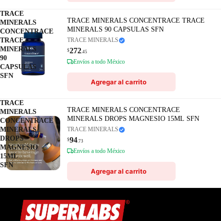
TRACE
TRACE MINERALS CONCENTRACE TRACE
MINERALS
MINERALS 90 CAPSULAS SFN
CONCENTRACE
TRACE
TRACE MINERALS
MINERALS
272
$
.45
90
Envíos a todo México
CAPSULAS
SFN
Agregar al carrito
TRACE
TRACE MINERALS CONCENTRACE
MINERALS
MINERALS DROPS MAGNESIO 15ML SFN
CONCENTRACE
MINERALS
TRACE MINERALS
DROPS
94
$
.73
MAGNESIO
Envíos a todo México
15ML
SFN
Agregar al carrito