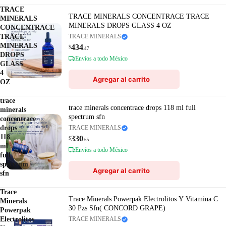
TRACE
TRACE MINERALS CONCENTRACE TRACE
MINERALS
MINERALS DROPS GLASS 4 OZ
CONCENTRACE
TRACE
TRACE MINERALS
MINERALS
434
$
.47
DROPS
Envíos a todo México
GLASS
4
Agregar al carrito
OZ
trace
trace minerals concentrace drops 118 ml full
minerals
spectrum sfn
concentrace
drops
TRACE MINERALS
118
330
$
.65
ml
Envíos a todo México
full
spectrum
Agregar al carrito
sfn
Trace
Trace Minerals Powerpak Electrolitos Y Vitamina C
Minerals
30 Pzs Sfn( CONCORD GRAPE)
Powerpak
Electrolitos
TRACE MINERALS