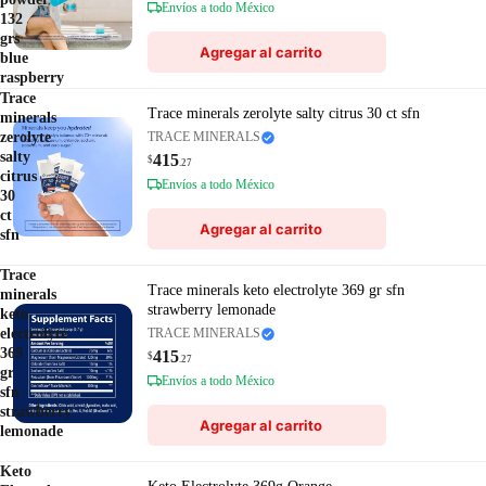
Envíos a todo México
132
grs
Agregar al carrito
blue
raspberry
Trace
Trace minerals zerolyte salty citrus 30 ct sfn
minerals
zerolyte
TRACE MINERALS
salty
415
$
.27
citrus
Envíos a todo México
30
ct
Agregar al carrito
sfn
Trace
Trace minerals keto electrolyte 369 gr sfn
minerals
strawberry lemonade
keto
electrolyte
TRACE MINERALS
369
415
$
.27
gr
Envíos a todo México
sfn
strawberry
Agregar al carrito
lemonade
Keto