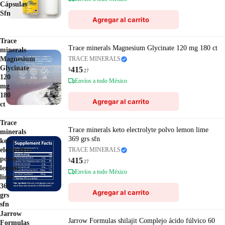
Cápsulas
Sfn
Agregar al carrito
Trace
Trace minerals Magnesium Glycinate 120 mg 180 ct
minerals
Magnesium
TRACE MINERALS
Glycinate
415
$
.27
120
Envíos a todo México
mg
180
Agregar al carrito
ct
Trace
Trace minerals keto electrolyte polvo lemon lime
minerals
369 grs sfn
keto
electrolyte
TRACE MINERALS
polvo
415
$
.27
lemon
Envíos a todo México
lime
369
Agregar al carrito
grs
sfn
Jarrow
Jarrow Formulas shilajit Complejo ácido fúlvico 60
Formulas