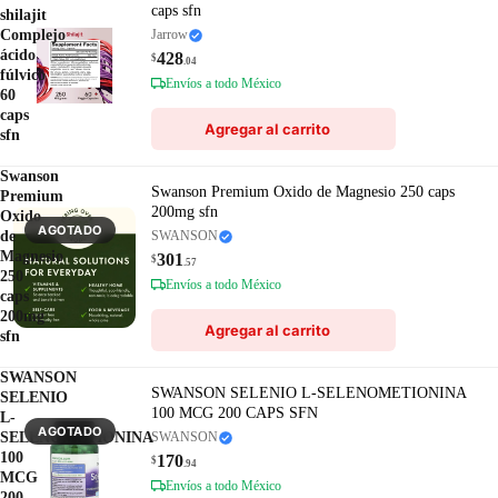
caps sfn
shilajit
Complejo
Jarrow
ácido
428
$
.04
fúlvico
Envíos a todo México
60
caps
Agregar al carrito
sfn
Swanson
Swanson Premium Oxido de Magnesio 250 caps
Premium
200mg sfn
Oxido
AGOTADO
de
SWANSON
Magnesio
301
$
.57
250
Envíos a todo México
caps
200mg
Agregar al carrito
sfn
SWANSON
SWANSON SELENIO L-SELENOMETIONINA
SELENIO
100 MCG 200 CAPS SFN
L-
AGOTADO
SELENOMETIONINA
SWANSON
100
170
$
.94
MCG
Envíos a todo México
200