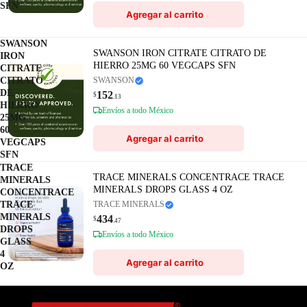
SFN
Agregar al carrito
SWANSON
SWANSON IRON CITRATE CITRATO DE
IRON
HIERRO 25MG 60 VEGCAPS SFN
CITRATE
CITRATO
SWANSON
DE
152
$
.13
HIERRO
Envíos a todo México
25MG
60
Agregar al carrito
VEGCAPS
SFN
TRACE
TRACE MINERALS CONCENTRACE TRACE
MINERALS
MINERALS DROPS GLASS 4 OZ
CONCENTRACE
TRACE
TRACE MINERALS
MINERALS
434
$
.47
DROPS
Envíos a todo México
GLASS
4
Agregar al carrito
OZ