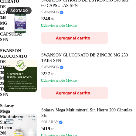
SWANSON CITRATO DE ESTRONCIO 340 MG
CITRATO
60 CÁPSULAS SFN
DE
AGOTADO
ESTRONCIO
SWANSON
340
248
$
.08
MG
Envíos a todo México
60
CÁPSULAS
Agregar al carrito
SFN
SWANSON
SWANSON GLUCONATO DE ZINC 30 MG 250
GLUCONATO
TABS SFN
DE
ZINC
SWANSON
30
227
$
.92
MG
Envíos a todo México
250
TABS
Agregar al carrito
SFN
Solaray
Solaray Mega Multimineral Sin Hierro 200 Cápsulas
Mega
Sfn
Multimineral
Sin
SOLARAY
Hierro
419
$
.92
200
Envíos a todo México