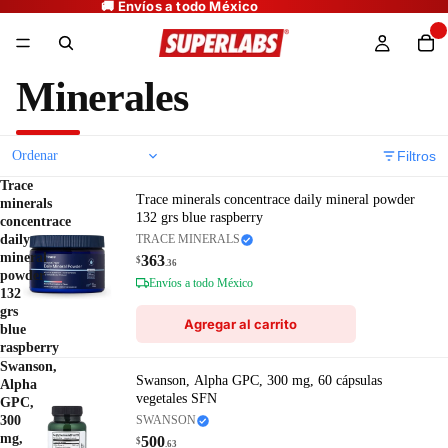
Minerales
Filtros
Trace
Trace minerals concentrace daily mineral powder
minerals
132 grs blue raspberry
concentrace
daily
TRACE MINERALS
mineral
363
$
.36
powder
Envíos a todo México
132
grs
Agregar al carrito
blue
raspberry
Swanson,
Swanson, Alpha GPC, 300 mg, 60 cápsulas
Alpha
vegetales SFN
GPC,
300
SWANSON
mg,
500
$
.63