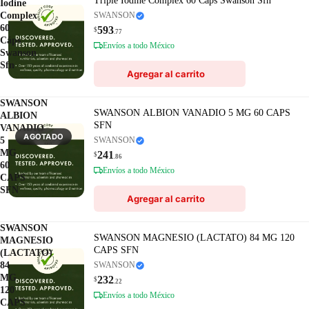
Triple Iodine Complex 60 Cáps Swanson Sfn
Iodine
Complex
SWANSON
60
593
$
.77
Cáps
Envíos a todo México
Swanson
Sfn
Agregar al carrito
SWANSON
SWANSON ALBION VANADIO 5 MG 60 CAPS
ALBION
SFN
VANADIO
AGOTADO
5
SWANSON
MG
241
$
.86
60
Envíos a todo México
CAPS
SFN
Agregar al carrito
SWANSON
SWANSON MAGNESIO (LACTATO) 84 MG 120
MAGNESIO
CAPS SFN
(LACTATO)
84
SWANSON
MG
232
$
.22
120
Envíos a todo México
CAPS