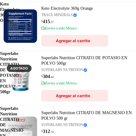
Keto
Keto Electrolyte 369g Orange
Electrolyte
369g
TRACE MINERALS
Orange
415
$
.27
Envíos a todo México
Agregar al carrito
Superlabs
Superlabs Nutrition CITRATO DE POTASIO EN
Nutrition
POLVO 500gr
CITRATO
AGOTADO
DE
SUPERLABS NUTRITION
POTASIO
304
$
.44
EN
Envíos a todo México
POLVO
500gr
Agregar al carrito
Superlabs
Superlabs Nutrition CITRATO DE MAGNESIO EN
Nutrition
POLVO 500 gr
CITRATO
DE
SUPERLABS NUTRITION
MAGNESIO
312
$
.74
EN