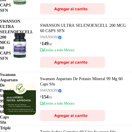
CAPS
Agregar al carrito
SFN
SWANSON
SWANSON ULTRA SELENOEXCELL 200 MCG
ULTRA
60 CAPS SFN
SELENOEXCELL
200
SWANSON
MCG
149
$
.42
60
Envíos a todo México
CAPS
SFN
Agregar al carrito
Swanson
Swanson Aspartato De Potasio Mineral 99 Mg 60
Aspartato
Caps Sfn
De
Potasio
SWANSON
Mineral
154
$
.95
99
Envíos a todo México
Mg
60
Agregar al carrito
Caps
Sfn
Triple