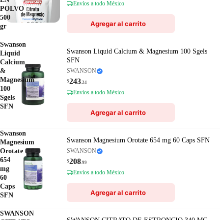
Envíos a todo México
POLVO
500
Agregar al carrito
gr
Swanson
Swanson Liquid Calcium & Magnesium 100 Sgels
Liquid
SFN
Calcium
&
SWANSON
Magnesium
243
$
.24
100
Envíos a todo México
Sgels
SFN
Agregar al carrito
Swanson
Swanson Magnesium Orotate 654 mg 60 Caps SFN
Magnesium
Orotate
SWANSON
654
208
$
.99
mg
Envíos a todo México
60
Caps
Agregar al carrito
SFN
SWANSON