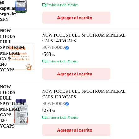
60
Envíos a todo México
cápsulas
vegetales
Agregar al carrito
SFN
NOW
NOW FOODS FULL SPECTRUM MINERAL
FOODS
CAPS 240 VCAPS
FULL
SPECTRUM
NOW FOODS
MINERAL
503
$
.05
CAPS
Envíos a todo México
240
VCAPS
Agregar al carrito
NOW
NOW FOODS FULL SPECTRUM MINERAL
FOODS
CAPS 120 VCAPS
FULL
SPECTRUM
NOW FOODS
MINERAL
273
$
.38
CAPS
Envíos a todo México
120
VCAPS
Agregar al carrito