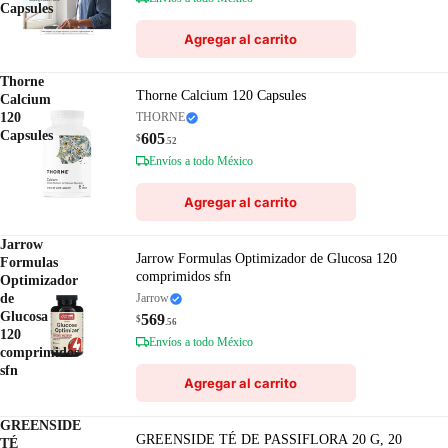
Capsules
Agregar al carrito
Thorne
Thorne Calcium 120 Capsules
Calcium
120
THORNE
Capsules
605
$
.52
Envíos a todo México
Agregar al carrito
Jarrow
Jarrow Formulas Optimizador de Glucosa 120
Formulas
comprimidos sfn
Optimizador
de
Jarrow
Glucosa
569
$
.56
120
Envíos a todo México
comprimidos
sfn
Agregar al carrito
GREENSIDE
GREENSIDE TÉ DE PASSIFLORA 20 G, 20
TÉ