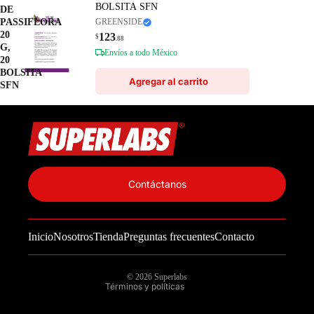
BOLSITA SFN
DE
PASSIFLORA
GREENSIDE
20
123
$
.88
G,
Envíos a todo México
20
BOLSITA
Agregar al carrito
SFN
Política de privacidad
Información de contacto
Contáctanos
Política de reembolso
Términos del servicio
Inicio
Nosotros
Tienda
Preguntas frecuentes
Contacto
Política de envío
Aviso legal
© 2026
Superlabs
Términos y políticas