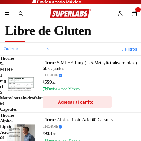
Libre de Gluten
Filtros
Thorne
Thorne 5-MTHF 1 mg (L-5-Methyltetrahydrofolate)
5-
60 Capsules
MTHF
1
THORNE
mg
559
$
.12
(L-
Envíos a todo México
5-
Methyltetrahydrofolate)
Agregar al carrito
60
Capsules
Thorne
Thorne Alpha-Lipoic Acid 60 Capsules
Alpha-
Lipoic
THORNE
Acid
933
$
.80
60
Envíos a todo México