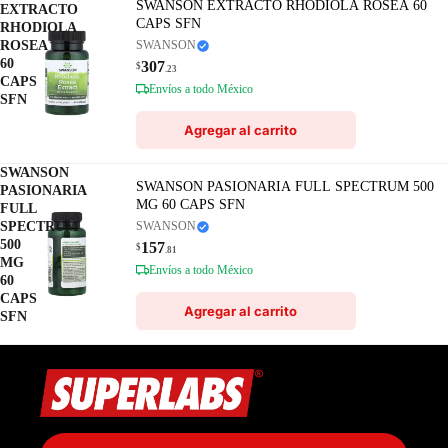
SWANSON EXTRACTO RHODIOLA ROSEA 60
EXTRACTO
CAPS SFN
RHODIOLA
ROSEA
SWANSON
60
307
$
.23
CAPS
Envíos a todo México
SFN
Agregar al carrito
SWANSON
SWANSON PASIONARIA FULL SPECTRUM 500
PASIONARIA
MG 60 CAPS SFN
FULL
SPECTRUM
SWANSON
500
157
$
.81
MG
Envíos a todo México
60
CAPS
Agregar al carrito
SFN
Política de privacidad