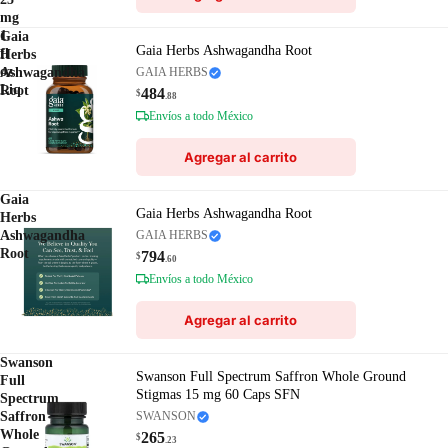
mg
1
Gaia
Gaia Herbs Ashwagandha Root
fl
Herbs
oz
Ashwagandha
GAIA HERBS
Liq
Root
484
$
.88
Envíos a todo México
Agregar al carrito
Gaia
Gaia Herbs Ashwagandha Root
Herbs
Ashwagandha
GAIA HERBS
Root
794
$
.60
Envíos a todo México
Agregar al carrito
Swanson
Swanson Full Spectrum Saffron Whole Ground
Full
Stigmas 15 mg 60 Caps SFN
Spectrum
Saffron
SWANSON
Whole
265
$
.23