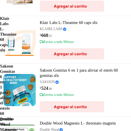
Agregar al carrito
Klair
Klair Labs L-Theanine 60 caps sfn
Labs
L-
KLAIRE LABS
Theanine
668
$
.72
60
Envíos a todo México
caps
sfn
Agregar al carrito
Sakoon
Sakoon Gomitas 6 en 1 para aliviar el estrés 60
Gomitas
gomitas sfn
6
en
SAKOON
1
524
$
.20
para
Envíos a todo México
aliviar
el
Agregar al carrito
estrés
60
gomitas
Double
Double Wood Magnesio L- threonato magtein
sfn
Wood
Magnesio
Double Wood