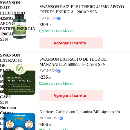
SWANSON
SWANSON RAIZ ELEUTHERO 425MG APOYO
RAIZ
ESTRES,ENERGIA 120CAP SFN
ELEUTHERO
425MG
SWANSON
APOYO
209
$
.19
ESTRES,ENERGIA
Envíos a todo México
120CAP
SFN
Agregar al carrito
SWANSON
SWANSON EXTRACTO DE FLOR DE
EXTRACTO
MANZANILLA 500MG 60 CAPS SFN
DE
FLOR
SWANSON
DE
236
$
.34
MANZANILLA
Envíos a todo México
500MG
60
Agregar al carrito
CAPS
SFN
Nutricost
Nutricost Cafeína con L-teanina 240 cápsulas sfn
Cafeína
con
NUTRICOST
L-
306
$
.74
teanina