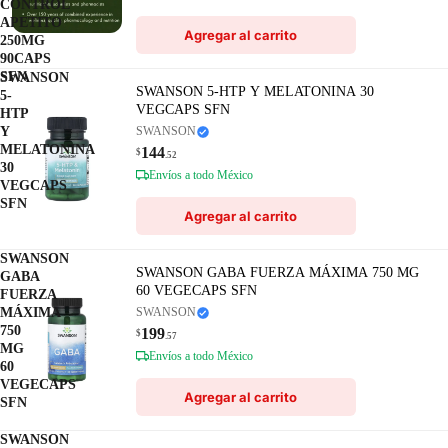
CONTROL
APETITO
Agregar al carrito
250MG
90CAPS
SFN
SWANSON
SWANSON 5-HTP Y MELATONINA 30
5-
VEGCAPS SFN
HTP
Y
SWANSON
MELATONINA
144
$
.52
30
Envíos a todo México
VEGCAPS
SFN
Agregar al carrito
SWANSON
SWANSON GABA FUERZA MÁXIMA 750 MG
GABA
60 VEGECAPS SFN
FUERZA
MÁXIMA
SWANSON
750
199
$
.57
MG
Envíos a todo México
60
VEGECAPS
Agregar al carrito
SFN
SWANSON