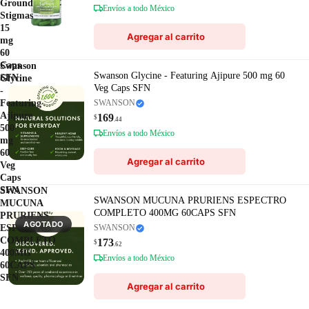
Ground
Envíos a todo México
Stigmas
15
Agregar al carrito
mg
60
Caps
Swanson
Swanson Glycine - Featuring Ajipure 500 mg 60
SFN
Glycine
Veg Caps SFN
-
Featuring
SWANSON
Ajipure
169
$
.44
500
Envíos a todo México
mg
60
Agregar al carrito
Veg
Caps
SFN
SWANSON
SWANSON MUCUNA PRURIENS ESPECTRO
MUCUNA
COMPLETO 400MG 60CAPS SFN
PRURIENS
AGOTADO
ESPECTRO
SWANSON
COMPLETO
173
$
.62
400MG
Envíos a todo México
60CAPS
SFN
Agregar al carrito