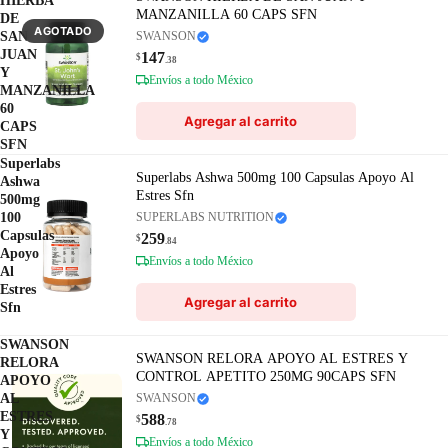
HIERBA
MANZANILLA 60 CAPS SFN
DE
AGOTADO
SAN
SWANSON
JUAN
147
$
.38
Y
Envíos a todo México
MANZANILLA
60
Agregar al carrito
CAPS
SFN
Superlabs
Superlabs Ashwa 500mg 100 Capsulas Apoyo Al
Ashwa
Estres Sfn
500mg
100
SUPERLABS NUTRITION
Capsulas
259
$
.84
Apoyo
Envíos a todo México
Al
Estres
Agregar al carrito
Sfn
SWANSON
SWANSON RELORA APOYO AL ESTRES Y
RELORA
CONTROL APETITO 250MG 90CAPS SFN
APOYO
AL
SWANSON
ESTRES
588
$
.78
Y
Envíos a todo México