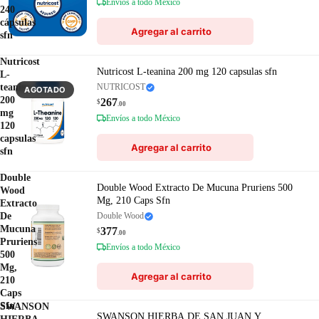
Envíos a todo México
240
cápsulas
Agregar al carrito
sfn
Nutricost
Nutricost L-teanina 200 mg 120 capsulas sfn
L-
teanina
NUTRICOST
AGOTADO
200
267
$
.00
mg
Envíos a todo México
120
capsulas
Agregar al carrito
sfn
Double
Double Wood Extracto De Mucuna Pruriens 500
Wood
Mg, 210 Caps Sfn
Extracto
De
Double Wood
Mucuna
377
$
.00
Pruriens
Envíos a todo México
500
Mg,
Agregar al carrito
210
Caps
Sfn
SWANSON
SWANSON HIERBA DE SAN JUAN Y