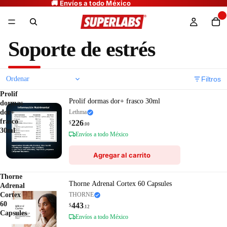
Soporte de estrés
Filtros
Prolif
Prolif dormas dor+ frasco 30ml
dormas
dor+
Lethma
frasco
226
$
.00
30ml
Envíos a todo México
Agregar al carrito
Thorne
Thorne Adrenal Cortex 60 Capsules
Adrenal
Cortex
THORNE
60
443
$
.12
Capsules
Envíos a todo México