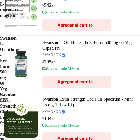
L-
542
$
.88
threonato
Envíos a todo México
magtein
Agregar al carrito
Swanson
Swanson L-Ornithine - Free Form 500 mg 60 Veg
L-
Caps SFN
Ornithine
-
SWANSON
Free
205
$
.90
Form
Envíos a todo México
500
mg
Agregar al carrito
60
Veg
Caps
Swanson
Swanson Extra Strength Cbd Full Spectrum - Mint
SFN
Extra
25 mg 1 fl oz Liq
Strength
Cbd
SWANSON
Full
134
$
.18
Spectrum
Envíos a todo México
-
Mint
Agregar al carrito
25