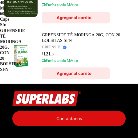
400
Envíos a todo México
Mg
60
Agregar al carrito
Caps
Sfn
GREENSIDE
GREENSIDE TÉ MORINGA 20G, CON 20
TÉ
BOLSITAS SFN
MORINGA
20G,
GREENSIDE
CON
121
$
.14
20
Envíos a todo México
BOLSITAS
SFN
Agregar al carrito
Política de privacidad
Información de contacto
Contáctanos
Política de reembolso
Términos del servicio