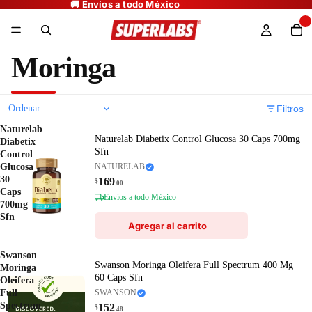
Moringa
Filtros
Naturelab
Naturelab Diabetix Control Glucosa 30 Caps 700mg
Diabetix
Sfn
Control
Glucosa
NATURELAB
30
169
$
.00
Caps
Envíos a todo México
700mg
Sfn
Agregar al carrito
Swanson
Swanson Moringa Oleifera Full Spectrum 400 Mg
Moringa
60 Caps Sfn
Oleifera
Full
SWANSON
Spectrum
152
$
.48